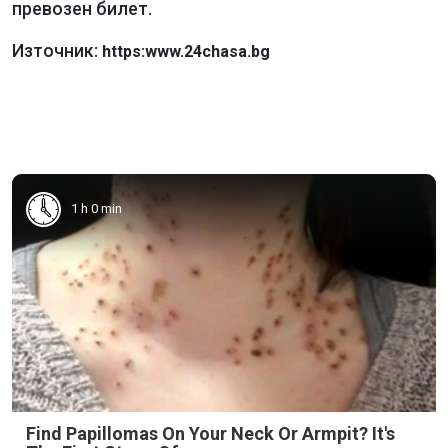
превозен билет.
Източник:
https:www.24chasa.bg
1 h 0 min
Find Papillomas On Your Neck Or Armpit? It's