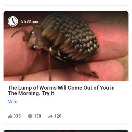
5 h 33 min
The Lump of Worms Will Come Out of You in
The Morning. Try it
More
335
138
128