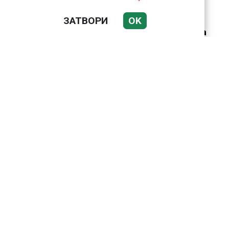
ЗАТВОРИ
OK
Датската принцеса
Изабела влезе в
казармата
Bloomberg: Иран
направи неочаквана
крачка към Европа по
въпроса за Ормузкия
проток
Подводни кадри от