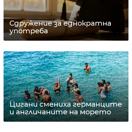
Сдружение за еднократна
употреба
Цигани смениха германците
и англичаните на морето