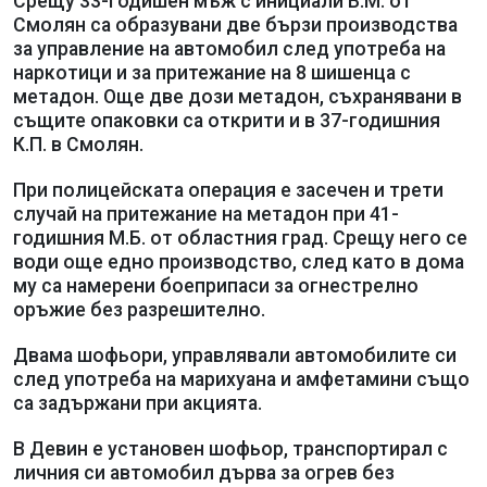
Срещу 33-годишен мъж с инициали В.М. от
Смолян са образувани две бързи производства
за управление на автомобил след употреба на
наркотици и за притежание на 8 шишенца с
метадон. Още две дози метадон, съхранявани в
същите опаковки са открити и в 37-годишния
К.П. в Смолян.
При полицейската операция е засечен и трети
случай на притежание на метадон при 41-
годишния М.Б. от областния град. Срещу него се
води още едно производство, след като в дома
му са намерени боеприпаси за огнестрелно
оръжие без разрешително.
Двама шофьори, управлявали автомобилите си
след употреба на марихуана и амфетамини също
са задържани при акцията.
В Девин е установен шофьор, транспортирал с
личния си автомобил дърва за огрев без