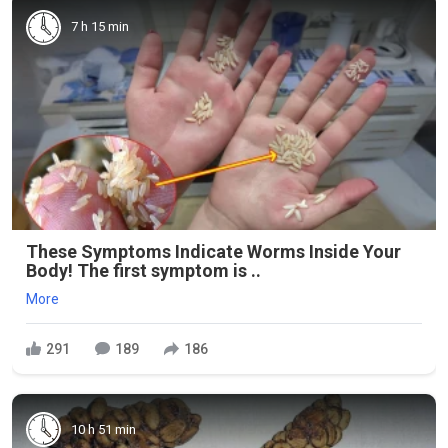
7 h 15 min
These Symptoms Indicate Worms Inside Your
Body! The first symptom is ..
More
291
189
186
10 h 51 min