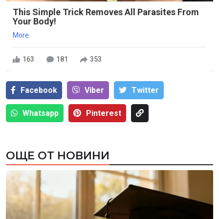
This Simple Trick Removes All Parasites From
Your Body!
More
163
181
353
Facebook
Viber
Тwitter
Whatsapp
Pinterest
ОЩЕ ОТ НОВИНИ