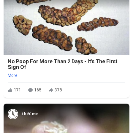
No Poop For More Than 2 Days - It's The First
Sign Of
More
171
165
378
1 h 50 min