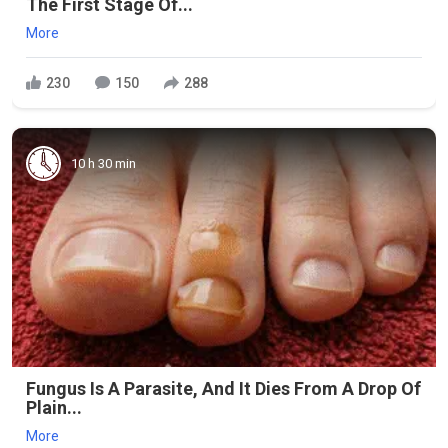
The First Stage Of...
More
230
150
288
10 h 30 min
Fungus Is A Parasite, And It Dies From A Drop Of
Plain...
More