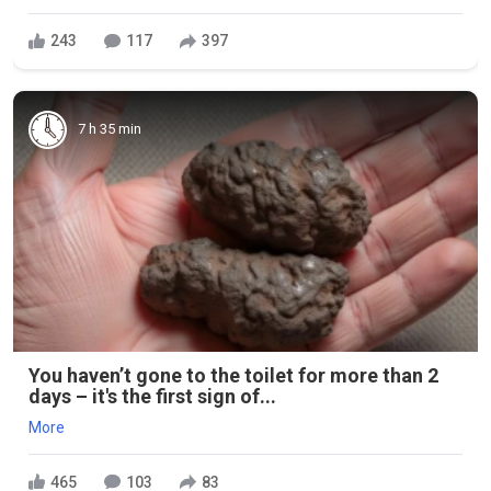
243
117
397
7 h 35 min
You haven’t gone to the toilet for more than 2
days – it's the first sign of...
More
465
103
83