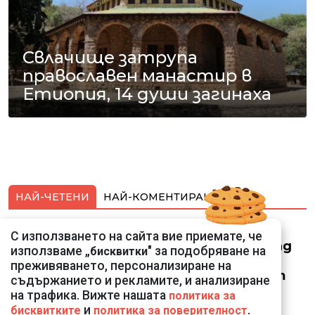
Свлачище затрупа
православен манастир в
Етиопия, 14 души загинаха
НАЙ-ЧЕТЕНИ
НАЙ-КОМЕНТИРАНИ
Смарт оферти с до
С използването на сайта вие приемате, че
90% отстъпка за над
използваме „
" за подобряване на
бисквитки
150 устройства от
преживяването, персонализиране на
Vivacom през август
съдържанието и рекламите, и анализиране
на трафика. Вижте нашата
политика за
и
.
бисквитките
политика за поверителност