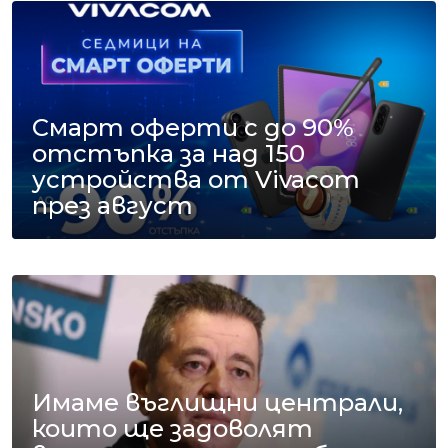
Смарт оферти с до 90%
отстъпка за над 150
устройства от Vivacom
през август
Имаме въглищни централи,
които ще задоволят