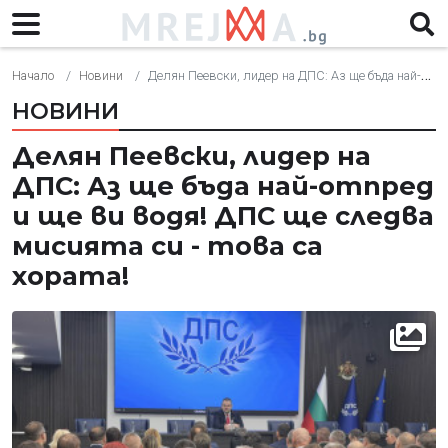
Начало
Новини
Делян Пеевски, лидер на ДПС: Аз ще бъда най-отпред и ще ви водя! ДПС ще следва мисията си - това са хората!
НОВИНИ
Делян Пеевски, лидер на
ДПС: Аз ще бъда най-отпред
и ще ви водя! ДПС ще следва
мисията си - това са
хората!