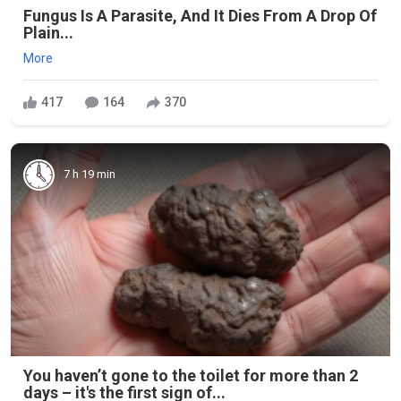
Fungus Is A Parasite, And It Dies From A Drop Of
Plain...
More
417
164
370
7 h 19 min
You haven’t gone to the toilet for more than 2
days – it's the first sign of...