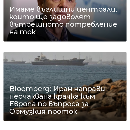
Имаме въглищни централи,
които ще задоволят
вътрешното потребление
на ток
Bloomberg: Иран направи
неочаквана крачка към
Европа по въпроса за
Ормузкия проток