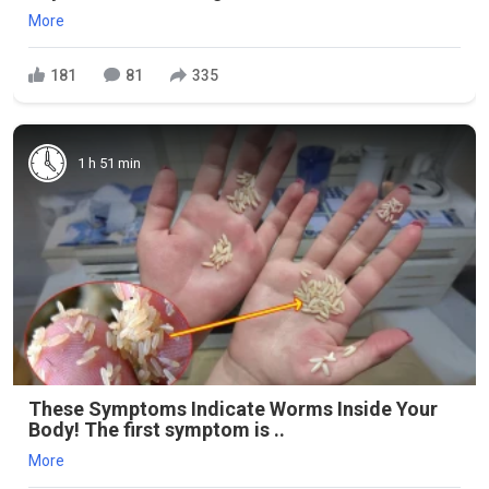
More
181
81
335
1 h 51 min
These Symptoms Indicate Worms Inside Your
Body! The first symptom is ..
More