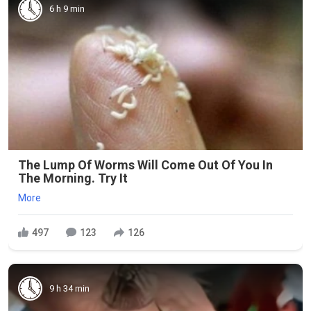
6 h 9 min
The Lump Of Worms Will Come Out Of You In
The Morning. Try It
More
497
123
126
9 h 34 min