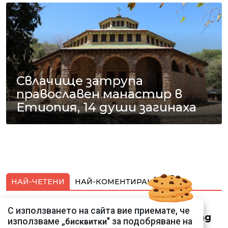
Свлачище затрупа
православен манастир в
Етиопия, 14 души загинаха
НАЙ-ЧЕТЕНИ
НАЙ-КОМЕНТИРАНИ
Смарт оферти с до
С използването на сайта вие приемате, че
90% отстъпка за над
използваме „
" за подобряване на
бисквитки
150 устройства от