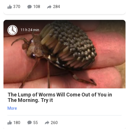
370
108
284
11 h 24 min
The Lump of Worms Will Come Out of You in
The Morning. Try it
More
180
55
260