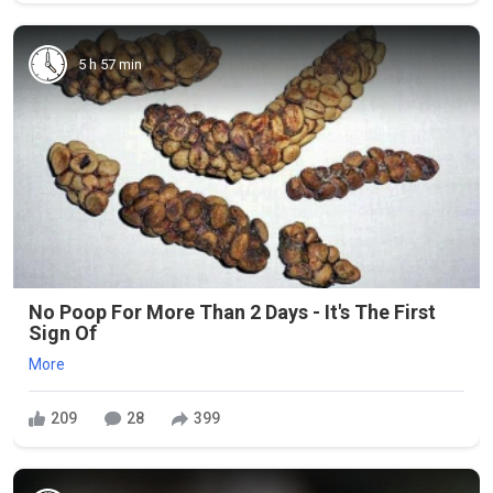
5 h 57 min
No Poop For More Than 2 Days - It's The First
Sign Of
More
209
28
399