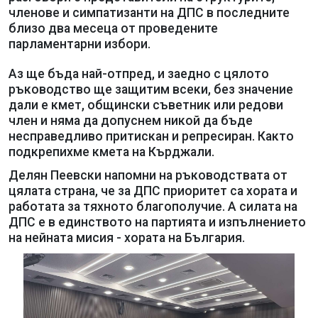
членове и симпатизанти на ДПС в последните
близо два месеца от проведените
парламентарни избори.
Аз ще бъда най-отпред, и заедно с цялото
ръководство ще защитим всеки, без значение
дали е кмет, общински съветник или редови
член и няма да допуснем никой да бъде
несправедливо притискан и репресиран. Както
подкрепихме кмета на Кърджали.
Делян Пеевски напомни на ръководствата от
цялата страна, че за ДПС приоритет са хората и
работата за тяхното благополучие. А силата на
ДПС е в единството на партията и изпълнението
на нейната мисия - хората на България.