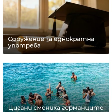
Сдружение за еднократна
употреба
Цигани смениха германците