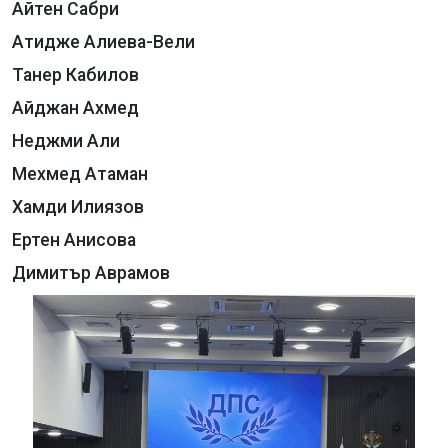
Айтен Сабри
Атидже Алиева-Вели
Танер Кабилов
Айджан Ахмед
Неджми Али
Мехмед Атаман
Хамди Илиязов
Ертен Анисова
Димитър Аврамов