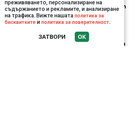
преживяването, персонализиране на
Vivacom през август
съдържанието и рекламите, и анализиране
на трафика. Вижте нашата
политика за
и
.
бисквитките
политика за поверителност
ЗАТВОРИ
OK
Датската принцеса
Изабела влезе в
казармата
Bloomberg: Иран
направи неочаквана
крачка към Европа по
въпроса за Ормузкия
проток