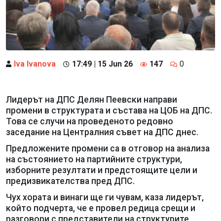
Iva Ivanova
17:49 | 15 Jun 26
147
0
Лидерът на ДПС Делян Пеевски направи
промени в структурата и състава на ЦОБ на ДПС.
Това се случи на проведеното редовно
заседание на Централния съвет на ДПС днес.
Предложените промени са в отговор на анализа
на състоянието на партийните структури,
изборните резултати и предстоящите цели и
предизвикателства пред ДПС.
Чух хората и винаги ще ги чувам, каза лидерът,
който подчерта, че е провел редица срещи и
разговори с представители на структурите,