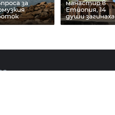
проса за
манастир в
рмузкия
Етиопия, 14
роток
души загинаха
ОМЕНТАР
ЖЪЛТО
СКАНДАЛИ
СЕНЗАЦИОНН
цялото съдържание на Mreja.bg без
© 2
 е забранено.