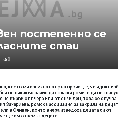
вен постепенно се
ласните стаи
0
ова, което ми изниква на пръв прочит, е, че идват из
бва по някакъв начин да сплаши ромите да не гласув
я не върви от вчера или от онзи ден, това се случва
ия Захариева, ромска асоциация за закрила на децат
ели в Сливен, които вчера изведоха децата си от
 че ще им отнемат децата.