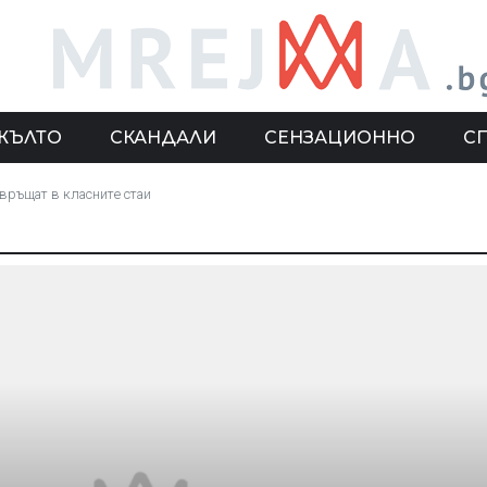
ЖЪЛТО
СКАНДАЛИ
СЕНЗАЦИОННО
С
авръщат в класните стаи