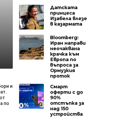
Датската
принцеса
Изабела влезе
в казармата
Bloomberg:
Иран направи
неочаквана
крачка към
Европа по
въпроса за
Ормузкия
проток
бори и
Смарт
оферти с до
ат.
90%
 от
отстъпка за
а по
над 150
устройства