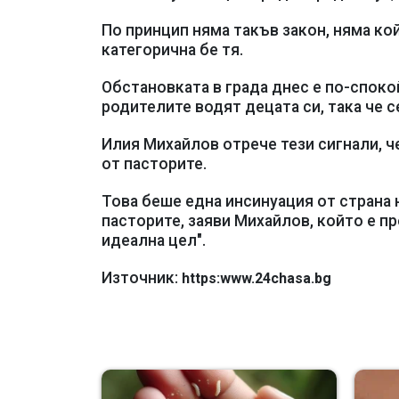
По принцип няма такъв закон, няма кой
категорична бе тя.
Обстановката в града днес е по-спокой
родителите водят децата си, така че с
Илия Михайлов отрече тези сигнали, 
от пасторите.
Това беше една инсинуация от страна н
пасторите, заяви Михайлов, който е п
идеална цел".
Източник:
https:www.24chasa.bg