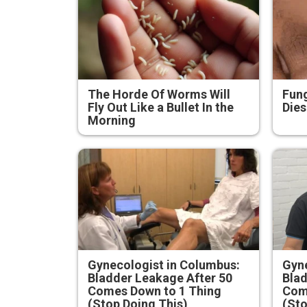
The Horde Of Worms Will
Fung
Fly Out Like a Bullet In the
Dies
Morning
Gynecologist in Columbus:
Gyne
Bladder Leakage After 50
Blad
Comes Down to 1 Thing
Com
(Stop Doing This)
(Sto