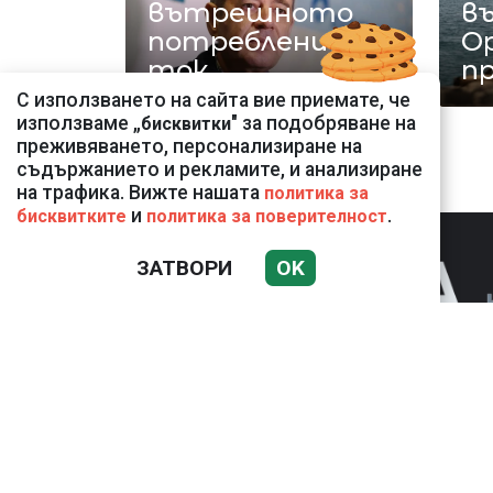
вътрешното
въ
потребление на
О
ток
п
С използването на сайта вие приемате, че
използваме „
" за подобряване на
бисквитки
преживяването, персонализиране на
съдържанието и рекламите, и анализиране
на трафика. Вижте нашата
политика за
и
.
бисквитките
политика за поверителност
ЗАТВОРИ
OK
НОВИНИ
К
Използването и публикуването на част или 
разрешение на Медийна група Асмара ЕООД