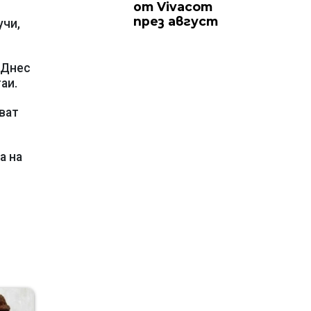
от Vivacom
през август
учи,
 Днес
аи.
ват
а на