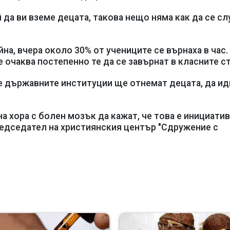
 да ви вземе децата, такова нещо няма как да се сл
на, вчера около 30% от учениците се върнаха в час.
е очаква постепенно те да се завърнат в класните ст
че държавните институции ще отнемат децата, да ид
а хора с болен мозък да кажат, че това е инициатив
редседател на християнския център "Сдружение с