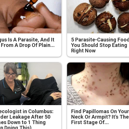
us Is A Parasite, And It
5 Parasite-Causing Foo
 From A Drop Of Plain...
You Should Stop Eating
Right Now
cologist in Columbus:
Find Papillomas On You
der Leakage After 50
Neck Or Armpit? It's The
es Down to 1 Thing
First Stage Of...
p Doing This)