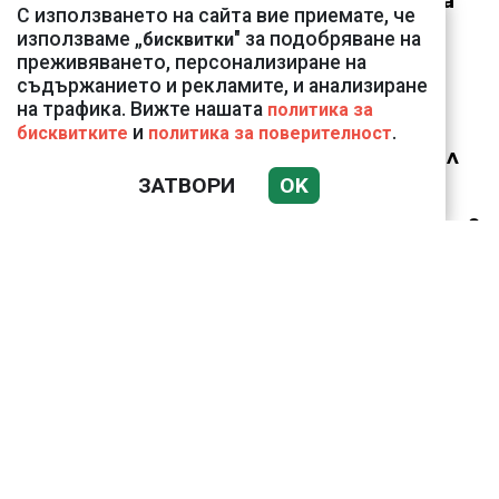
външна министърка
С използването на сайта вие приемате, че
Велислава Петрова
използваме „
" за подобряване на
бисквитки
преживяването, персонализиране на
съдържанието и рекламите, и анализиране
на трафика. Вижте нашата
политика за
и
.
бисквитките
политика за поверителност
Ким Чен Ун е получил
22 милиарда долара
ЗАТВОРИ
OK
свръхпечалба от
началото на войната в
Украйна
ВИЖТЕ КАК ИВАЙЛО
ФИЛИПОВ
КОНТРОЛИРА
ДИГИТАЛНАТА
ДЪРЖАВА ЗАД ГЪРБА
НА ПРАВИТЕЛСТВОТО?