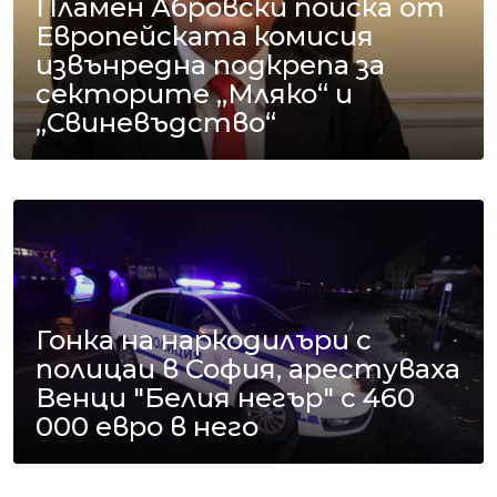
Пламен Абровски поиска от
Европейската комисия
извънредна подкрепа за
секторите „Мляко“ и
„Свиневъдство“
Гонка на наркодилъри с
полицаи в София, арестуваха
Венци "Белия негър" с 460
000 евро в него