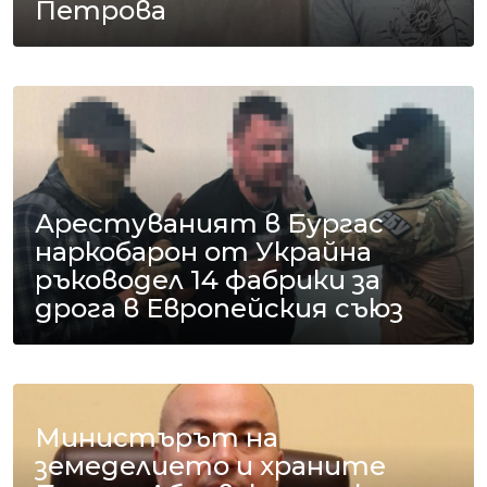
Петрова
Арестуваният в Бургас
наркобарон от Украйна
ръководел 14 фабрики за
дрога в Европейския съюз
Министърът на
земеделието и храните