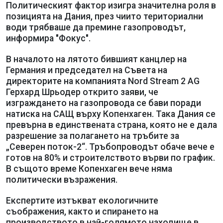
Политическият фактор изигра значителна роля в
позицията на Дания, през чиито териториални
води трябваше да премине газопроводът,
информира "Фокус".
В началото на лятото бившият канцлер на
Германия и председател на Съвета на
директорите на компанията Nord Stream 2 AG
Герхард Шрьодер открито заяви, че
изграждането на газопровода се бави поради
натиска на САЩ върху Копенхаген. Така Дания се
превърна в единствената страна, която не е дала
разрешение за полагането на тръбите за
„Северен поток-2“. Тръбопроводът обаче вече е
готов на 80% и строителството върви по график.
В същото време Копенхаген вече няма
политически възражения.
Експертите изтъкват екологичните
съображения, както и спирането на
производството в най-голямото находище в