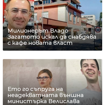
Милионерът Владо
Загатото искал да снабдява
с кафе новата власт
Ето го съпруга на
неадекватната външна
министърка Велислава