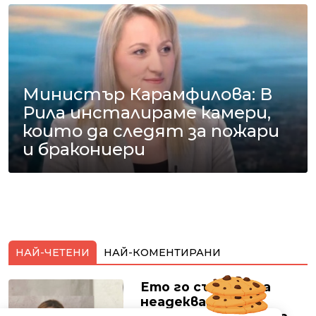
Министър Карамфилова: В
Рила инсталираме камери,
които да следят за пожари
и бракониери
НАЙ-ЧЕТЕНИ
НАЙ-КОМЕНТИРАНИ
Ето го съпруга на
неадекватната