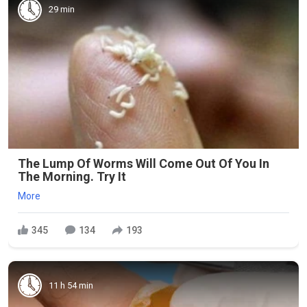
29 min
The Lump Of Worms Will Come Out Of You In
The Morning. Try It
More
345
134
193
11 h 54 min