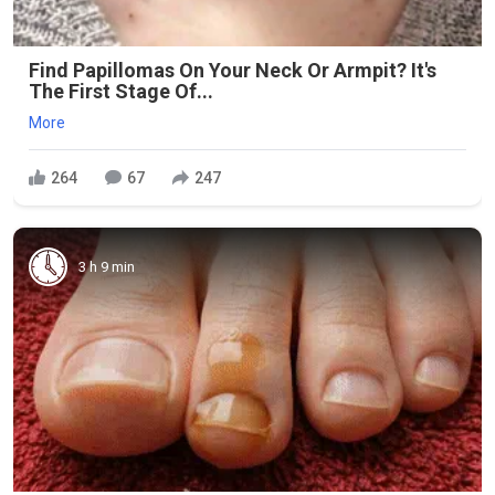
Find Papillomas On Your Neck Or Armpit? It's
The First Stage Of...
More
264
67
247
3 h 9 min