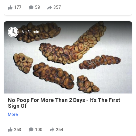
177
58
357
6 h 31 min
No Poop For More Than 2 Days - It's The First
Sign Of
More
253
100
254