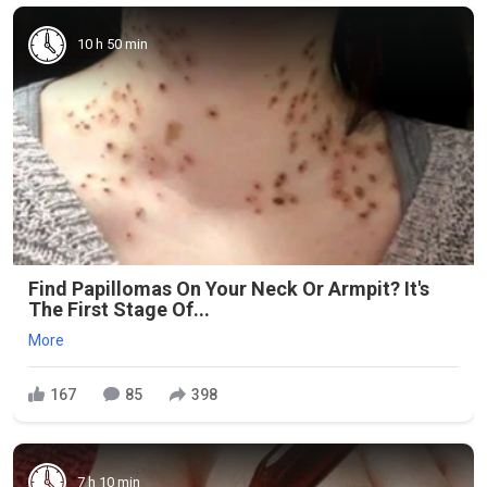
10 h 50 min
Find Papillomas On Your Neck Or Armpit? It's
The First Stage Of...
More
167
85
398
7 h 10 min