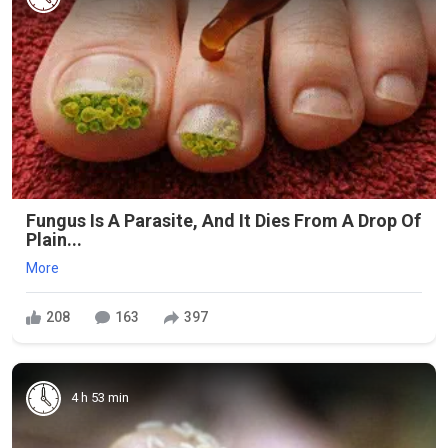
Fungus Is A Parasite, And It Dies From A Drop Of
Plain...
More
208
163
397
4 h 53 min