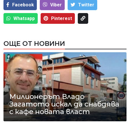
Facebook
Viber
Тwitter
Whatsapp
Pinterest
ОЩЕ ОТ НОВИНИ
Милионерът Владо
Загатото искал да снабдява
с кафе новата власт