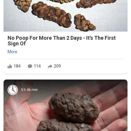
No Poop For More Than 2 Days - It's The First
Sign Of
More
184
114
209
5 h 46 min