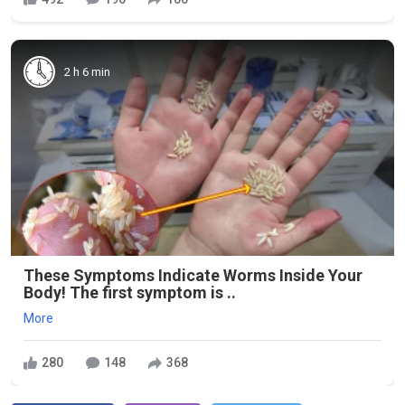
2 h 6 min
These Symptoms Indicate Worms Inside Your
Body! The first symptom is ..
More
280
148
368