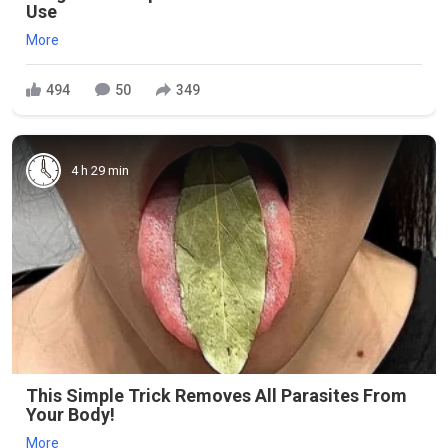
Use
More
494
50
349
4 h 29 min
This Simple Trick Removes All Parasites From
Your Body!
More