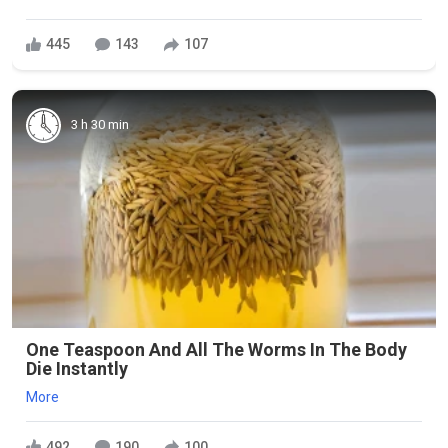
445
143
107
3 h 30 min
One Teaspoon And All The Worms In The Body
Die Instantly
More
492
190
100