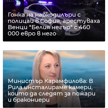
Гонка на наркодилъри с
полицаи в София, арестуваха
Венци "Белия негър" с 460
000 евро в него
Министър Карамфилова: В
Рила инсталираме камери,
които да следят за пожари
и бракониери