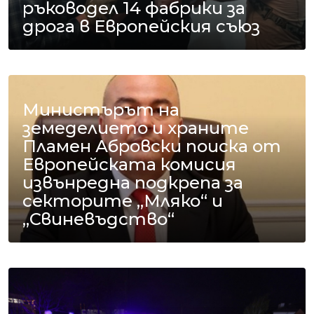
ръководел 14 фабрики за
дрога в Европейския съюз
Министърът на
земеделието и храните
Пламен Абровски поиска от
Европейската комисия
извънредна подкрепа за
секторите „Мляко“ и
„Свиневъдство“