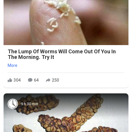
The Lump Of Worms Will Come Out Of You In
The Morning. Try It
More
304
64
250
9 h 30 min