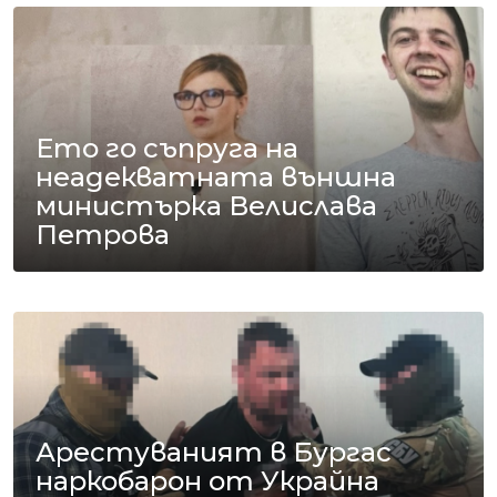
Ето го съпруга на
неадекватната външна
министърка Велислава
Петрова
Арестуваният в Бургас
наркобарон от Украйна