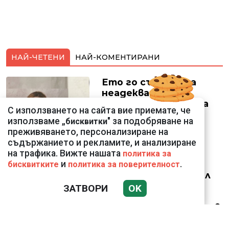
НАЙ-ЧЕТЕНИ
НАЙ-КОМЕНТИРАНИ
Ето го съпруга на
неадекватната
външна министърка
С използването на сайта вие приемате, че
Велислава Петрова
използваме „
" за подобряване на
бисквитки
преживяването, персонализиране на
съдържанието и рекламите, и анализиране
на трафика. Вижте нашата
политика за
и
.
бисквитките
политика за поверителност
Ким Чен Ун е получил
22 милиарда долара
ЗАТВОРИ
OK
свръхпечалба от
началото на войната в
Украйна