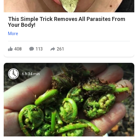
This Simple Trick Removes All Parasites From
Your Body!
More
408
113
261
6 h 34 min