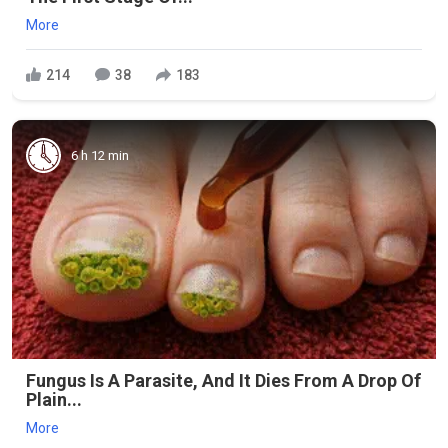
More
214
38
183
6 h 12 min
Fungus Is A Parasite, And It Dies From A Drop Of
Plain...
More