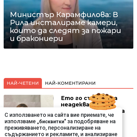
Министър Карамфилова: В
Рила инсталираме камери,
които да следят за пожари
и бракониери
НАЙ-ЧЕТЕНИ
НАЙ-КОМЕНТИРАНИ
Ето го съпруга на
неадекватната
външна министърка
С използването на сайта вие приемате, че
Велислава Петрова
използваме „
" за подобряване на
бисквитки
преживяването, персонализиране на
съдържанието и рекламите, и анализиране