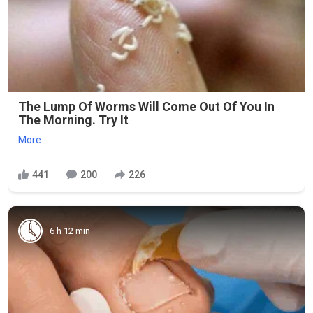
The Lump Of Worms Will Come Out Of You In
The Morning. Try It
More
441
200
226
6 h 12 min