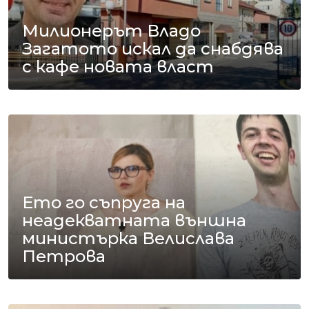
Милионерът Владо
Загатото искал да снабдява
с кафе новата власт
Ето го съпруга на
неадекватната външна
министърка Велислава
Петрова