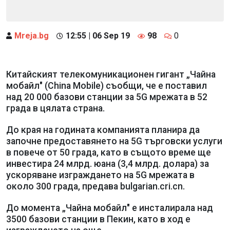
Mreja.bg
12:55 | 06 Sep 19
98
0
Китайският телекомуникационен гигант „Чайна
мобайл" (China Mobile) съобщи, че е поставил
над 20 000 базови станции за 5G мрежата в 52
града в цялата страна.
До края на годината компанията планира да
започне предоставянето на 5G търговски услуги
в повече от 50 града, като в същото време ще
инвестира 24 млрд. юана (3,4 млрд. долара) за
ускоряване изграждането на 5G мрежата в
около 300 града, предава bulgarian.cri.cn.
До момента „Чайна мобайл" е инсталирала над
3500 базови станции в Пекин, като в ход е