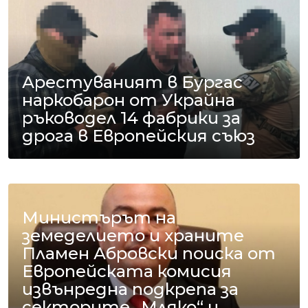
Арестуваният в Бургас
наркобарон от Украйна
ръководел 14 фабрики за
дрога в Европейския съюз
Министърът на
земеделието и храните
Пламен Абровски поиска от
Европейската комисия
извънредна подкрепа за
секторите „Мляко“ и