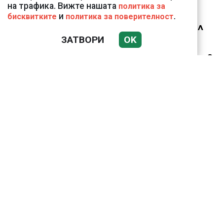
на трафика. Вижте нашата
политика за
и
.
бисквитките
политика за поверителност
Ким Чен Ун е получил
22 милиарда долара
ЗАТВОРИ
OK
свръхпечалба от
началото на войната в
Украйна
ВИЖТЕ КАК ИВАЙЛО
ФИЛИПОВ
КОНТРОЛИРА
ДИГИТАЛНАТА
ДЪРЖАВА ЗАД ГЪРБА
НА ПРАВИТЕЛСТВОТО?
(РАЗСЛЕДВАНЕ)
Докато министърът
говори за 31%,