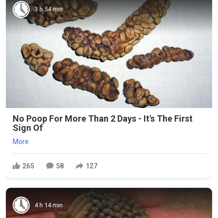
3 h 54 min
No Poop For More Than 2 Days - It's The First
Sign Of
More
265
58
127
4 h 14 min