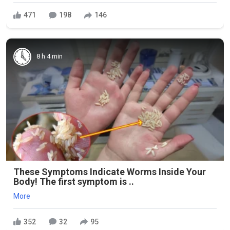
471
198
146
8 h 4 min
These Symptoms Indicate Worms Inside Your
Body! The first symptom is ..
More
352
32
95