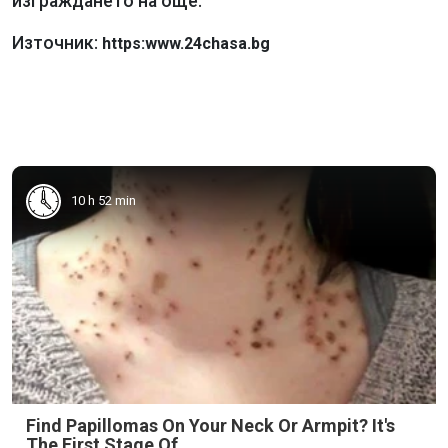
изграждането на още.
Източник:
https:www.24chasa.bg
10 h 52 min
Find Papillomas On Your Neck Or Armpit? It's
The First Stage Of...