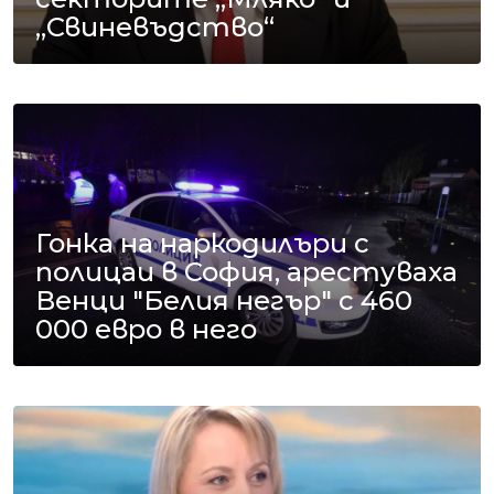
„Свиневъдство“
Гонка на наркодилъри с
полицаи в София, арестуваха
Венци "Белия негър" с 460
000 евро в него