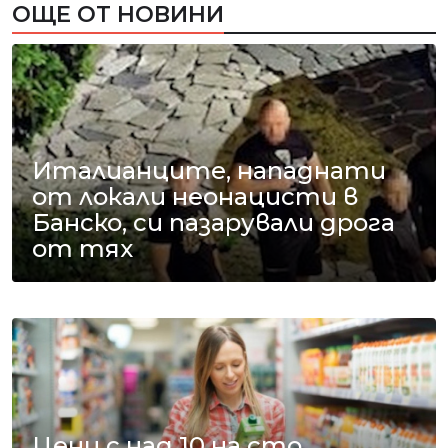
ОЩЕ ОТ НОВИНИ
Италианците, нападнати
от локали неонацисти в
Банско, си пазарували дрога
от тях
Цени с над 10 на сто