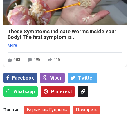
These Symptoms Indicate Worms Inside Your
Body! The first symptom is ..
More
483
198
118
Facebook
Viber
Тwitter
Whatsapp
Pinterest
Тагове:
Борислав Гуцанов
Пожарите