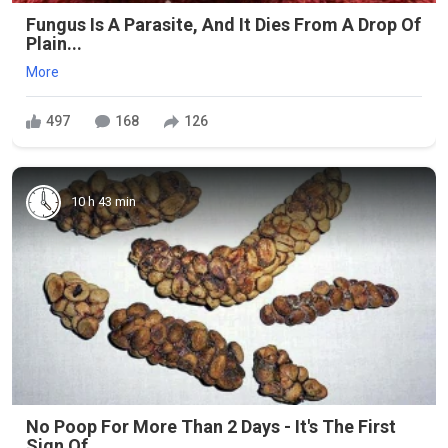
Fungus Is A Parasite, And It Dies From A Drop Of
Plain...
More
497
168
126
10 h 43 min
No Poop For More Than 2 Days - It's The First
Sign Of