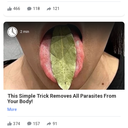
466
118
121
2 min
This Simple Trick Removes All Parasites From
Your Body!
More
374
157
91