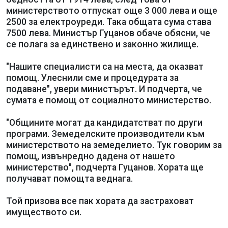
министерството отпускат още 3 000 лева и още
2500 за електроуреди. Така общата сума става
7500 лева. Министър Гуцанов обаче обясни, че
се полага за единствено и законно жилище.
"Нашите специалисти са на места, да оказват
помощ. Улеснили сме и процедурата за
подаване", увери министърът. И подчерта, че
сумата е помощ от социалното министерство.
"Общините могат да кандидатстват по други
програми. Земеделските производители към
министерството на земеделието. Тук говорим за
помощ, извънредно дадена от нашето
министерство", подчерта Гуцанов. Хората ще
получават помощта веднага.
Той призова все пак хората да застраховат
имуществото си.