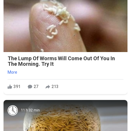
The Lump Of Worms Will Come Out Of You In
The Morning. Try It
More
391
27
213
11 h 32 min