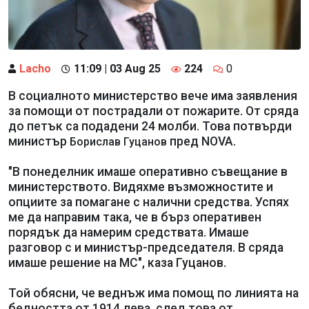
Lacho
11:09 | 03 Aug 25
224
0
В социалното министерство вече има заявления
за помощи от пострадали от пожарите. От сряда
до петък са подадени 24 молби. Това потвърди
министър
пред NOVA.
Борислав Гуцанов
"В понеделник имаше оперативно съвещание в
министерството. Видяхме възможностите и
опциите за помагане с налични средства. Успях
ме да направим така, че в бърз оперативен
порядък да намерим средствата. Имаше
разговор с и министър-председателя. В сряда
имаше решение на МС", каза Гуцанов.
Той обясни, че веднъж има помощ по линията на
бедността от 1914 лева, след това от