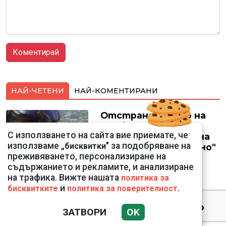
НАЙ-ЧЕТЕНИ
НАЙ-КОМЕНТИРАНИ
Отстраняването на
шефката на
С използването на сайта вие приемате, че
кадастъра във Варна
използваме „
" за подобряване на
бисквитки
по случая "Баба Алино"
преживяването, персонализиране на
остава в сила
съдържанието и рекламите, и анализиране
на трафика. Вижте нашата
политика за
и
.
бисквитките
политика за поверителност
Цени с над 10 на сто
ЗАТВОРИ
OK
отклонение от