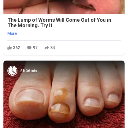
The Lump of Worms Will Come Out of You in
The Morning. Try it
More
362
97
84
8 h 36 min