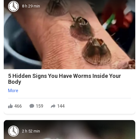
8 h 29 min
5 Hidden Signs You Have Worms Inside Your
Body
More
466
159
144
2 h 52 min