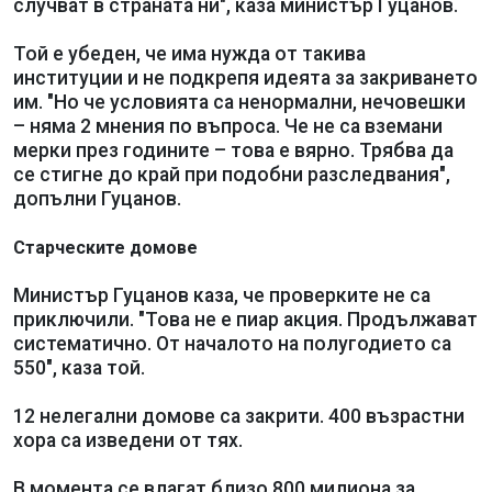
случват в страната ни", каза министър Гуцанов.
Той е убеден, че има нужда от такива
институции и не подкрепя идеята за закриването
им. "Но че условията са ненормални, нечовешки
– няма 2 мнения по въпроса. Че не са вземани
мерки през годините – това е вярно. Трябва да
се стигне до край при подобни разследвания",
допълни Гуцанов.
Старческите домове
Министър Гуцанов каза, че проверките не са
приключили. "Това не е пиар акция. Продължават
систематично. От началото на полугодието са
550", каза той.
12 нелегални домове са закрити. 400 възрастни
хора са изведени от тях.
В момента се влагат близо 800 милиона за