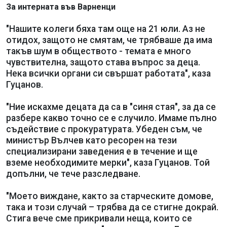
За интерната във Варненци
"Нашите колеги бяха там още на 21 юли. Аз не
отидох, защото не смятам, че трябваше да има
такъв шум в обществото - темата е много
чувствителна, защото става въпрос за деца.
Нека всички органи си свършат работата", каза
Гуцанов.
"Ние искахме децата да са в "синя стая", за да се
разбере какво точно се е случило. Имаме пълно
съдействие с прокуратурата. Убеден съм, че
министър Вълчев като ресорен на тези
специализирани заведения е в течение и ще
вземе необходимите мерки", каза Гуцанов. Той
допълни, че тече разследване.
"Моето виждане, както за старческите домове,
така и този случай – трябва да се стигне докрай.
Стига вече сме прикривали неща, които се