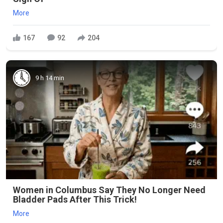
More
167
92
204
9 h 14 min
Women in Columbus Say They No Longer Need
Bladder Pads After This Trick!
More