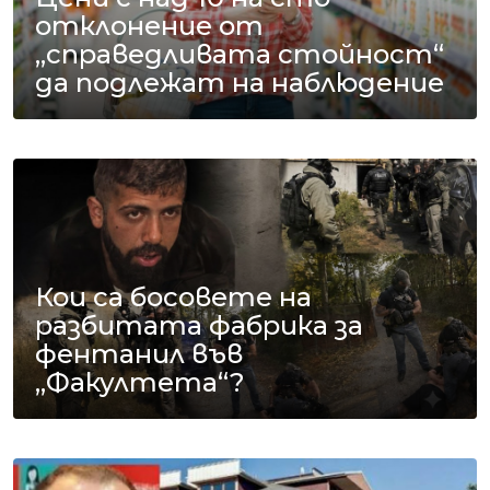
отклонение от
„справедливата стойност“
да подлежат на наблюдение
Кои са босовете на
разбитата фабрика за
фентанил във
„Факултета“?