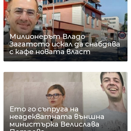
Милионерът Владо
Загатото искал да снабдява
с кафе новата власт
Ето го съпруга на
неадекватната външна
министърка Велислава