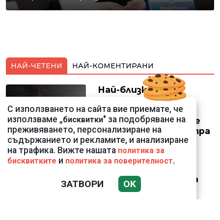
НАЙ-ЧЕТЕНИ
НАЙ-КОМЕНТИРАНИ
Най-близкото
прелитане в
С използването на сайта вие приемате, че
историята:
използваме „
" за подобряване на
бисквитки
Космически кораб се
преживяването, персонализиране на
доближи на 400 метра
съдържанието и рекламите, и анализиране
до астероид
на трафика. Вижте нашата
политика за
и
.
бисквитките
политика за поверителност
Датската принцеса
ЗАТВОРИ
OK
Изабела влезе в
казармата