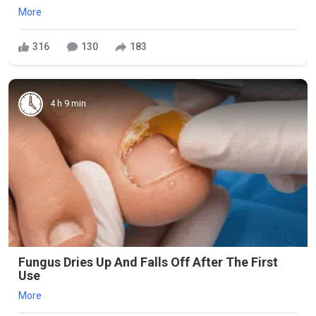
More
316
130
183
4 h 9 min
Fungus Dries Up And Falls Off After The First
Use
More