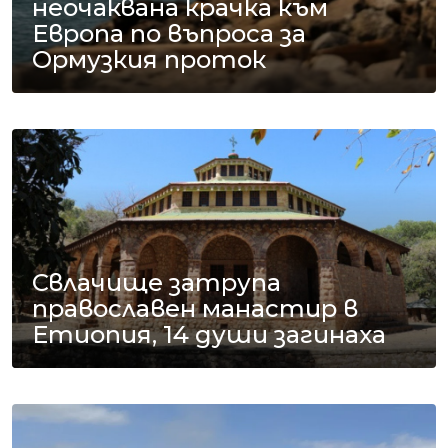
неочаквана крачка към
Европа по въпроса за
Ормузкия проток
Свлачище затрупа
православен манастир в
Етиопия, 14 души загинаха