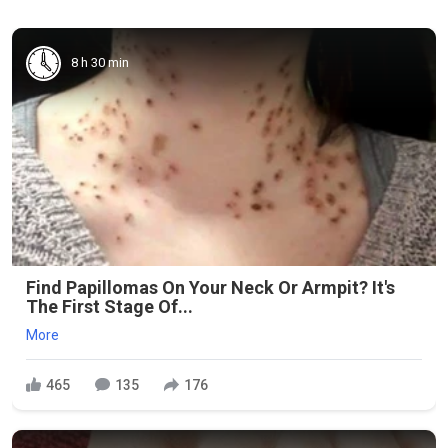
8 h 30 min
Find Papillomas On Your Neck Or Armpit? It's
The First Stage Of...
More
465
135
176