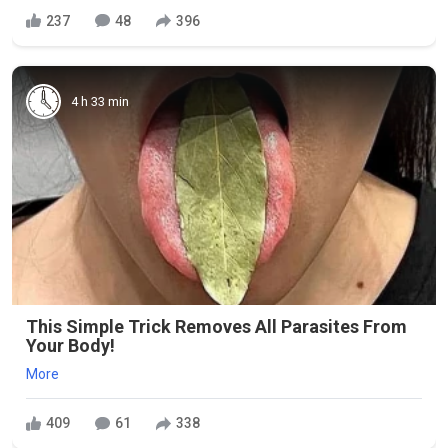
237
48
396
4 h 33 min
This Simple Trick Removes All Parasites From
Your Body!
More
409
61
338