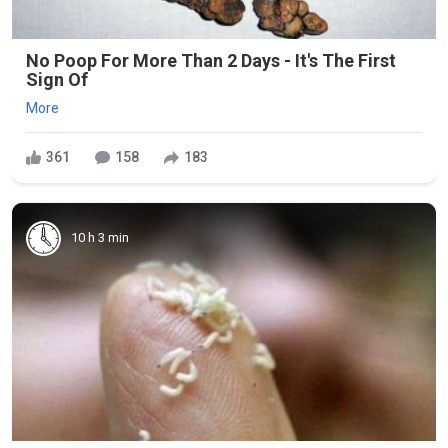
No Poop For More Than 2 Days - It's The First
Sign Of
More
361
158
183
10 h 3 min