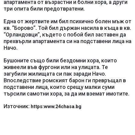
апартамента от възрастни и болни хора, а други
три опита били предотвратени.
Една от жертвите им бил психично болен мъж от
кв. “Борово”. Той бил държан насила в къща в кв.
“Орландовци”, където с побой бил заставен да
прехвърли апартамента си на подставени лица на
Начо.
Бушоните също били бездомни хора, които
живеели във фургони или на улицата. Те
загубили жилищата си пак заради Начо.
Впоследствие ромският барон ги превръщал в
подставени лица, които срещу малки суми
търсили самотни хора, за да им вземат имотите.
Източник:
https:www.24chasa.bg