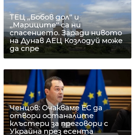
ТЕЦ „Бобов дол“ и
„Мариците“ са ни
спасението. Заради нивото
на Дунав АЕЦ Козлодуй може
да спре
Ченцов: Очакваме ЕС да
отвори останалите
клъстери за преговори с
Украйна през есента