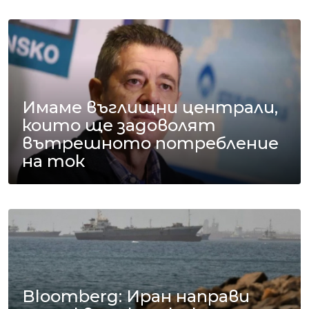
Имаме въглищни централи,
които ще задоволят
вътрешното потребление
на ток
Bloomberg: Иран направи