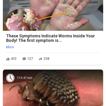
These Symptoms Indicate Worms Inside Your
Body! The first symptom is ..
More
433
127
338
11 h 47 min