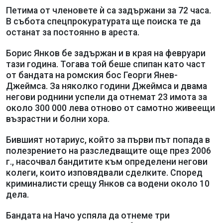
Петима от членовете ѝ са задържани за 72 часа.
В събота спецпрокуратурата ще поиска те да
останат за постоянно в ареста.
Борис Янков бе задържан и в края на февруари
тази година. Тогава той беше спипан като част
от бандата на ромския бос Георги Янев-
Джеймса. За няколко години Джеймса и двама
негови роднини успели да отнемат 23 имота за
около 300 000 лева отново от самотно живеещи
възрастни и болни хора.
Бившият нотариус, който за първи път попада в
полезрението на разследващите още през 2006
г., насочвал бандитите към определени негови
колеги, които изповядвали сделките. Според
криминалисти срещу Янков са водени около 10
дела.
Бандата на Начо успяла да отнеме три