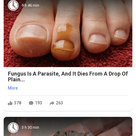
9 h 46 min
Fungus Is A Parasite, And It Dies From A Drop Of
Plain...
More
378
193
263
3 h 30 min