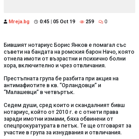
Mreja.bg
0:45 | 05 Oct 19
259
0
Бившият нотариус Борис Янков е помагал със
съвети на бандата на ромския барон Начо, която
отнела имоти от възрастни и психично болни
хора, включително и чрез отвличания.
Престъпната група бе разбита при акция на
антимафиотите в кв. “Орландовци” и
“Малашевци” в четвъртък.
Седем души, сред които и скандалният бивш
нотариус, който от 2010 г. е с отнети права
заради имотни измами, бяха обвинени от
спецпрокуратурата в петък. Те ще отговарят за
участие в група за изнудвания и отвличания.