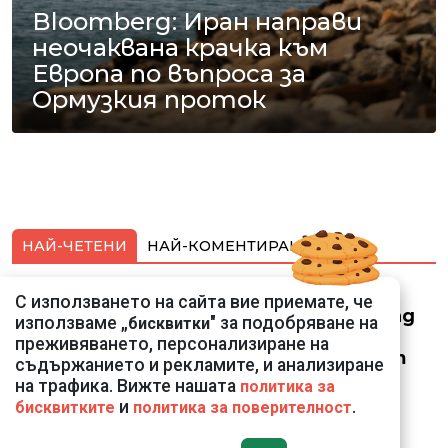
Bloomberg: Иран направи
неочаквана крачка към
Европа по въпроса за
Ормузкия проток
НАЙ-ЧЕТЕНИ
НАЙ-КОМЕНТИРАНИ
Смарт оферти с до
С използването на сайта вие приемате, че
90% отстъпка за над
използваме „
" за подобряване на
бисквитки
150 устройства от
преживяването, персонализиране на
Vivacom през август
съдържанието и рекламите, и анализиране
на трафика. Вижте нашата
политика за
и
.
бисквитките
политика за поверителност