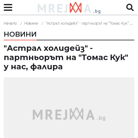
Начало
Новини
"Астрал холидейз" - партньорът на "Томас Кук" у нас, фалира
НОВИНИ
"Астрал холидейз" -
партньорът на "Томас Кук"
у нас, фалира