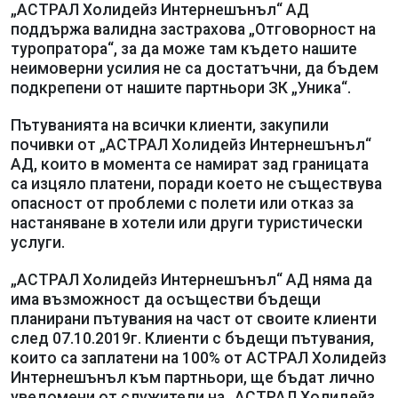
„АСТРАЛ Холидейз Интернешънъл“ АД
поддържа валидна застрахова „Отговорност на
туропратора“, за да може там където нашите
неимоверни усилия не са достатъчни, да бъдем
подкрепени от нашите партньори ЗК „Уника“.
Пътуванията на всички клиенти, закупили
почивки от „АСТРАЛ Холидейз Интернешънъл“
АД, които в момента се намират зад границата
са изцяло платени, поради което не съществува
опасност от проблеми с полети или отказ за
настаняване в хотели или други туристически
услуги.
„АСТРАЛ Холидейз Интернешънъл“ АД няма да
има възможност да осъществи бъдещи
планирани пътувания на част от своите клиенти
след 07.10.2019г. Клиенти с бъдещи пътувания,
които са заплатени на 100% от АСТРАЛ Холидейз
Интернешънъл към партньори, ще бъдат лично
уведомени от служители на „АСТРАЛ Холидейз