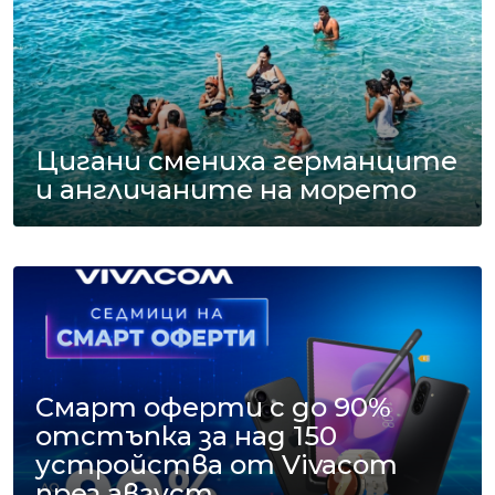
Цигани смениха германците
и англичаните на морето
Смарт оферти с до 90%
отстъпка за над 150
устройства от Vivacom
през август