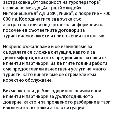
застраховка „Отговорност на туроператора“,
сключена между „Астрал Холидейз
Интернешънъл“ АД и ЗК „Уника“, с покритие - 700
000 лв. Координатите за връзка със
застрахователя и още полезна информация са
посочени в съответните договори за
туристически пакети и приложенията към тях.
Искрено съжаляваме и се извиняваме за
създалата се сложна ситуация, както и за
дискомфорта, която тя предизвиква за нашите
клиенти и партньори. За дългите години работа
сме предоставили качествени услуги на много
туристи, като винаги сме се стремели към
коректно обслужване.
Бихме желали да благодарим на всички свои
клиенти и партньори за дългогодишното
доверие, както и за проявеното разбиране в тази
изключително тежка за нас ситуация.