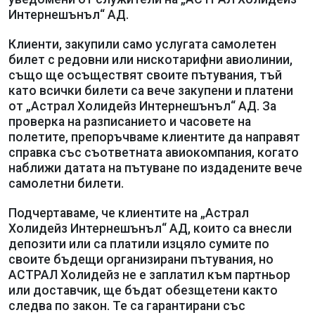
Интернешънъл“ АД.
Клиенти, закупили само услугата самолетен
билет с редовни или нискотарифни авиолинии,
също ще осъществят своите пътувания, тъй
като всички билети са вече закупени и платени
от „Астрал Холидейз Интернешънъл“ АД. За
проверка на разписанието и часовете на
полетите, препоръчваме клиентите да направят
справка със съответната авиокомпания, когато
наближи датата на пътуване по издадените вече
самолетни билети.
Подчертаваме, че клиентите на „Астрал
Холидейз Интернешънъл“ АД, които са внесли
депозити или са платили изцяло сумите по
своите бъдещи организирани пътувания, но
АСТРАЛ Холидейз не е заплатил към партньор
или доставчик, ще бъдат обезщетени както
следва по закон. Те са гарантирани със