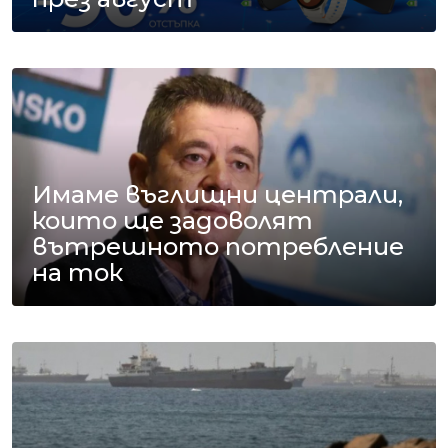
Имаме въглищни централи,
които ще задоволят
вътрешното потребление
на ток