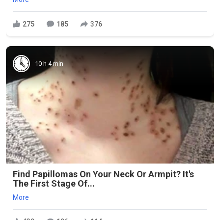
275
185
376
10 h 4 min
Find Papillomas On Your Neck Or Armpit? It's
The First Stage Of...
More