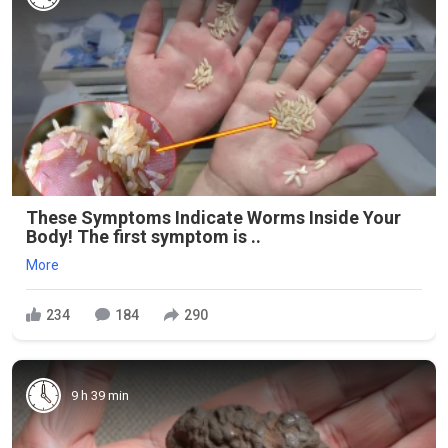
These Symptoms Indicate Worms Inside Your
Body! The first symptom is ..
More
234
184
290
9 h 39 min