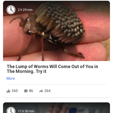
2 h 29 min
The Lump of Worms Will Come Out of You in
The Morning. Try it
More
360
86
264
11 h 50 min