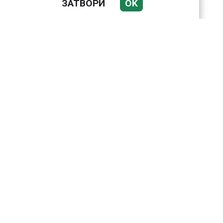
ЗАТВОРИ
OK
Подводни кадри от
Корфу разкриха
тревожна картина
Веригите пробутват
вносни продукти за
български
Bloomberg: Иран
направи неочаквана
крачка към Европа по