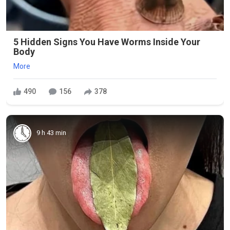
5 Hidden Signs You Have Worms Inside Your
Body
More
490
156
378
9 h 43 min