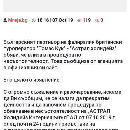
Mreja.bg
18:16 | 07 Oct 19
119
0
Българският партньор на фалиралия британски
туроператор "Томас Кук" - "Астрал холидейз"
обяви, че влиза в процедура по
несъстоятелност. Това съобщиха от агенцията
в официалния си сайт.
Ето цялото изявление:
С огромно съжаление и разочарование, искаме
да Ви съобщим, че се налага да прекратим
дейността и да започнем процедура по
обявяване в несъстоятелност на „АСТРАЛ
Холидейз Интернешънъл“ АД от 07.10.2019 г.
след почти 24 години присъствие на