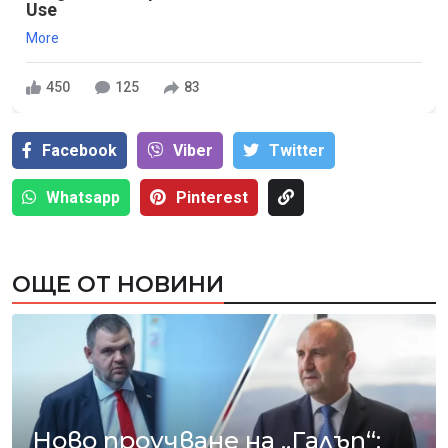
Use
More
450
125
83
Facebook
Viber
Тwitter
Whatsapp
Pinterest
ОЩЕ ОТ НОВИНИ
Ново проучване на „Галъп“: