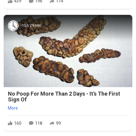
439
196
114
10 h 29 min
No Poop For More Than 2 Days - It's The First
Sign Of
More
160
118
99