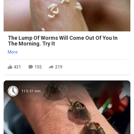
The Lump Of Worms Will Come Out Of You In
The Morning. Try It
More
431
155
219
11 h 51 min