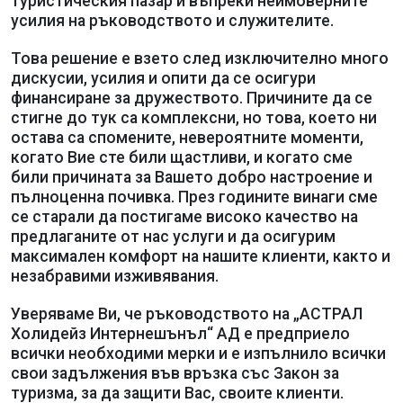
туристическия пазар и въпреки неимоверните
усилия на ръководството и служителите.
Това решение е взето след изключително много
дискусии, усилия и опити да се осигури
финансиране за дружеството. Причините да се
стигне до тук са комплексни, но това, което ни
остава са спомените, невероятните моменти,
когато Вие сте били щастливи, и когато сме
били причината за Вашето добро настроение и
пълноценна почивка. През годините винаги сме
се старали да постигаме високо качество на
предлаганите от нас услуги и да осигурим
максимален комфорт на нашите клиенти, както и
незабравими изживявания.
Уверяваме Ви, че ръководството на „АСТРАЛ
Холидейз Интернешънъл“ АД е предприело
всички необходими мерки и e изпълнило всички
свои задължения във връзка със Закон за
туризма, за да защити Вас, своите клиенти.