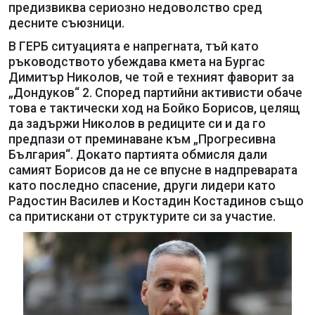
предизвиква сериозно недоволство сред
десните съюзници.
В ГЕРБ ситуацията е напрегната, тъй като
ръководството убеждава кмета на Бургас
Димитър Николов, че той е техният фаворит за
„Дондуков“ 2. Според партийни активисти обаче
това е тактически ход на Бойко Борисов, целящ
да задържи Николов в редиците си и да го
предпази от преминаване към „Прогресивна
България“. Докато партията обмисля дали
самият Борисов да не се впусне в надпреварата
като последно спасение, други лидери като
Радостин Василев и Костадин Костадинов също
са притискани от структурите си за участие.