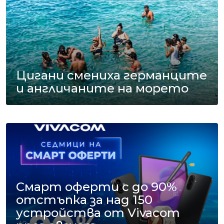
Цигани смениха германците
и англичаните на морето
Смарт оферти с до 90%
отстъпка за над 150
устройства от Vivacom