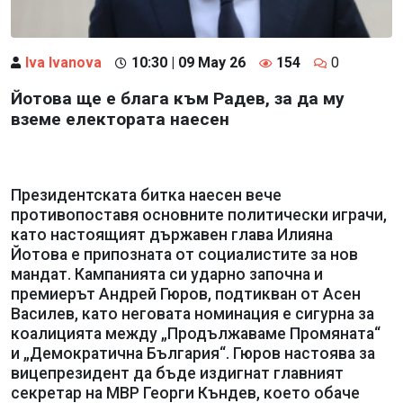
Iva Ivanova
10:30 | 09 May 26
154
0
Йотова ще е блага към Радев, за да му
вземе електората наесен
Президентската битка наесен вече
противопоставя основните политически играчи,
като настоящият държавен глава Илияна
Йотова е припозната от социалистите за нов
мандат. Кампанията си ударно започна и
премиерът Андрей Гюров, подтикван от Асен
Василев, като неговата номинация е сигурна за
коалицията между „Продължаваме Промяната“
и „Демократична България“. Гюров настоява за
вицепрезидент да бъде издигнат главният
секретар на МВР Георги Къндев, което обаче