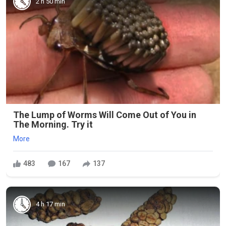
2 h 50 min
The Lump of Worms Will Come Out of You in
The Morning. Try it
More
483
167
137
4 h 17 min