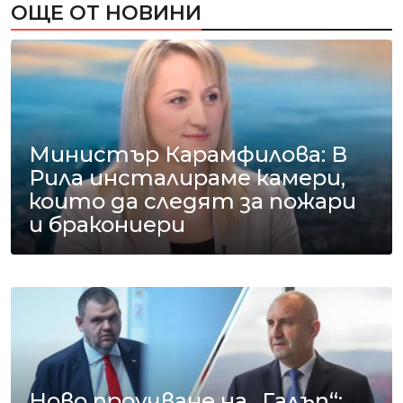
ОЩЕ ОТ НОВИНИ
Министър Карамфилова: В
Рила инсталираме камери,
които да следят за пожари
и бракониери
Ново проучване на „Галъп“: