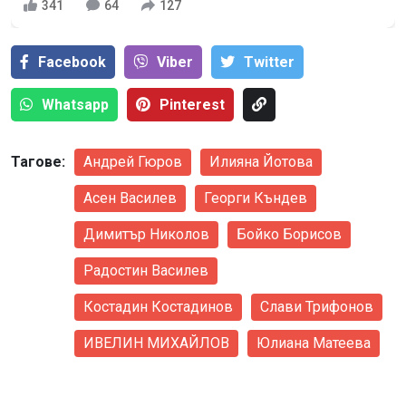
341
64
127
Facebook
Viber
Тwitter
Whatsapp
Pinterest
Тагове:
Андрей Гюров
Илияна Йотова
Асен Василев
Георги Къндев
Димитър Николов
Бойко Борисов
Радостин Василев
Костадин Костадинов
Слави Трифонов
ИВЕЛИН МИХАЙЛОВ
Юлиана Матеева