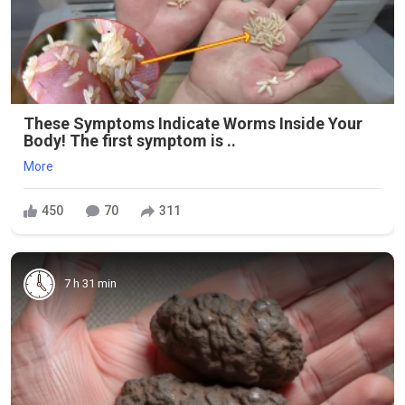
These Symptoms Indicate Worms Inside Your
Body! The first symptom is ..
More
450
70
311
7 h 31 min