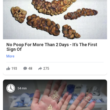
No Poop For More Than 2 Days - It's The First
Sign Of
More
193
48
275
54 min