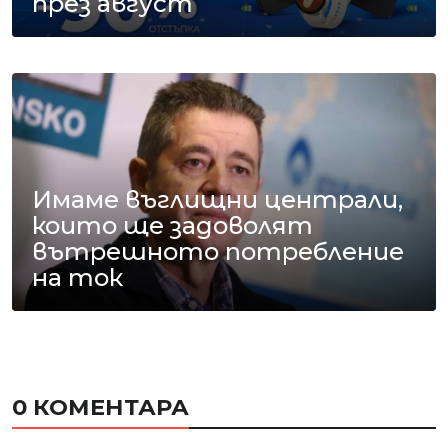
през август
Имаме въглищни централи,
които ще задоволят
вътрешното потребление
на ток
0 КОМЕНТАРА