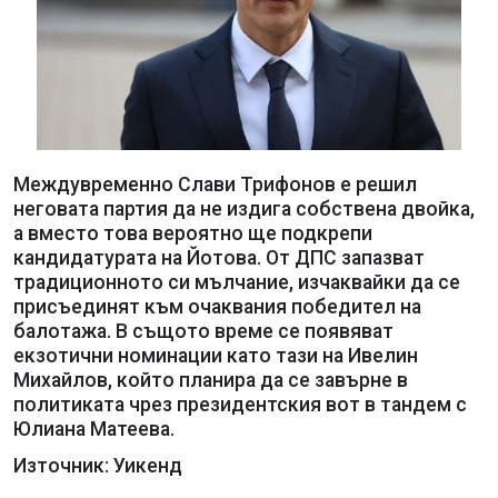
Междувременно Слави Трифонов е решил
неговата партия да не издига собствена двойка,
а вместо това вероятно ще подкрепи
кандидатурата на Йотова. От ДПС запазват
традиционното си мълчание, изчаквайки да се
присъединят към очаквания победител на
балотажа. В същото време се появяват
екзотични номинации като тази на Ивелин
Михайлов, който планира да се завърне в
политиката чрез президентския вот в тандем с
Юлиана Матеева.
Източник: Уикенд