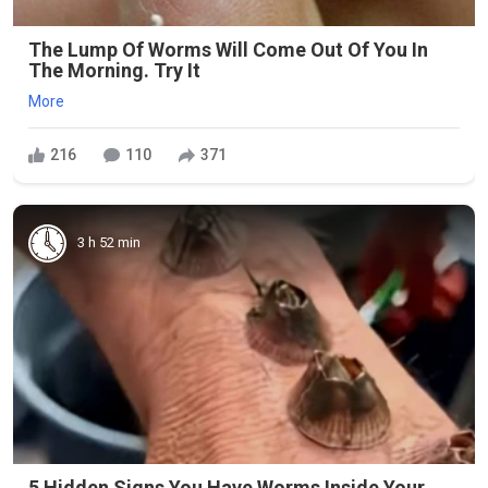
The Lump Of Worms Will Come Out Of You In
The Morning. Try It
More
216
110
371
3 h 52 min
5 Hidden Signs You Have Worms Inside Your