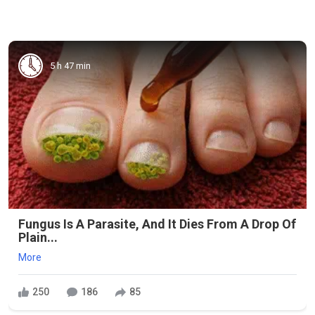
5 h 47 min
Fungus Is A Parasite, And It Dies From A Drop Of
Plain...
More
250
186
85