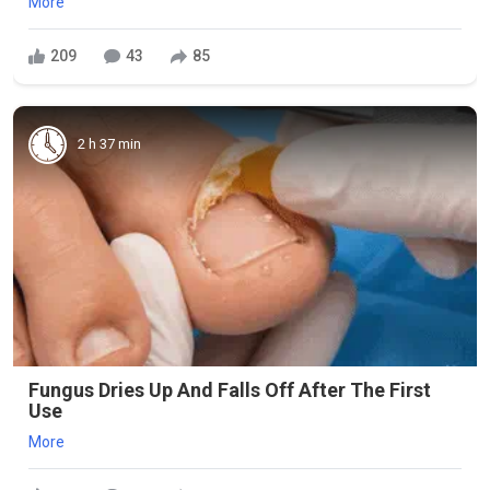
More
209
43
85
2 h 37 min
Fungus Dries Up And Falls Off After The First
Use
More