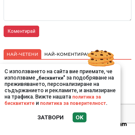
НАЙ-ЧЕТЕНИ
НАЙ-КОМЕНТИРАНИ
Подводни кадри от
С използването на сайта вие приемате, че
Корфу разкриха
използваме „
" за подобряване на
бисквитки
тревожна картина
преживяването, персонализиране на
съдържанието и рекламите, и анализиране
на трафика. Вижте нашата
политика за
и
.
бисквитките
политика за поверителност
ЗАТВОРИ
OK
Веригите пробутват
вносни продукти за