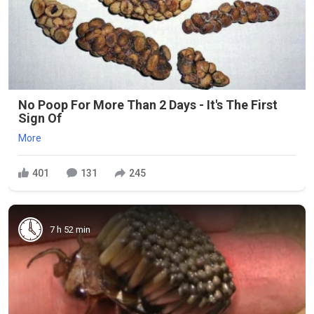
No Poop For More Than 2 Days - It's The First
Sign Of
More
401
131
245
7 h 52 min