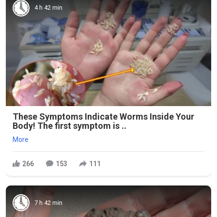
4 h 42 min
These Symptoms Indicate Worms Inside Your
Body! The first symptom is ..
More
266
153
111
7 h 42 min