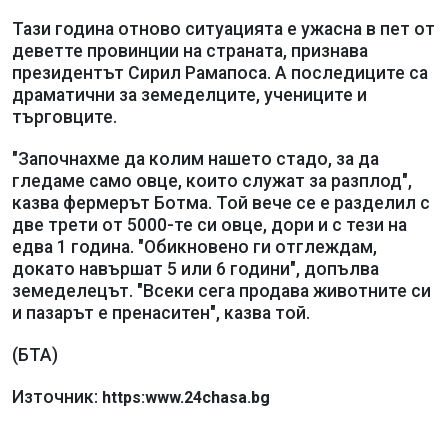
Тази година отново ситуацията е ужасна в пет от
деветте провинции на страната, признава
президентът Сирил Рамапоса. А последиците са
драматични за земеделците, учениците и
търговците.
"Започнахме да колим нашето стадо, за да
гледаме само овце, които служат за разплод",
казва фермерът Ботма. Той вече се е разделил с
две трети от 5000-те си овце, дори и с тези на
едва 1 година. "Обикновено ги отглеждам,
докато навършат 5 или 6 години", допълва
земеделецът. "Всеки сега продава животните си
и пазарът е пренаситен", казва той.
(БТА)
Източник:
https:www.24chasa.bg