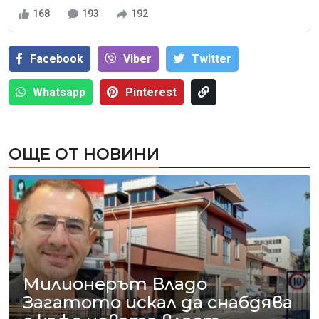
168
193
192
Facebook
Viber
Тwitter
Whatsapp
Pinterest
ОЩЕ ОТ НОВИНИ
Милионерът Владо
Загатото искал да снабдява