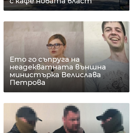
с кафе новата власт
Ето го съпруга на
неадекватната външна
министърка Велислава
Петрова