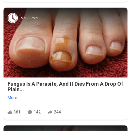
5 h 11 min
Fungus Is A Parasite, And It Dies From A Drop Of
Plain...
More
361
142
244