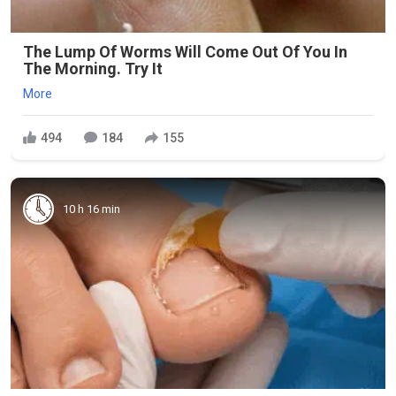
The Lump Of Worms Will Come Out Of You In
The Morning. Try It
More
494
184
155
10 h 16 min