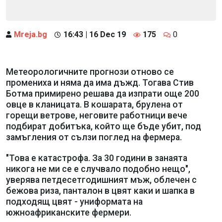
Mreja.bg
16:43 | 16 Dec 19
175
0
Метеорологичните прогнози отново се
промениха и няма да има дъжд. Тогава Стив
Ботма примирено решава да изпрати още 200
овце в кланицата. В кошарата, брулена от
горещи ветрове, неговите работници вече
подбират добитъка, който ще бъде убит, под
замъгления от сълзи поглед на фермера.
"Това е катастрофа. За 30 години в занаята
никога не ми се е случвало подобно нещо",
уверява петдесетгодишният мъж, облечен с
бежова риза, панталон в цвят каки и шапка в
подходящ цвят - униформата на
южноафриканските фермери.