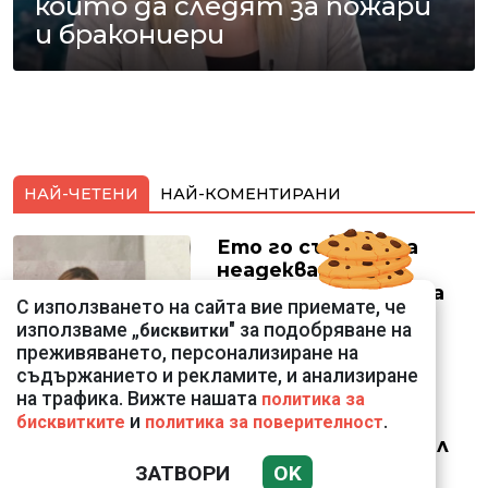
които да следят за пожари
и бракониери
НАЙ-ЧЕТЕНИ
НАЙ-КОМЕНТИРАНИ
Ето го съпруга на
неадекватната
външна министърка
С използването на сайта вие приемате, че
Велислава Петрова
използваме „
" за подобряване на
бисквитки
преживяването, персонализиране на
съдържанието и рекламите, и анализиране
на трафика. Вижте нашата
политика за
и
.
бисквитките
политика за поверителност
Ким Чен Ун е получил
22 милиарда долара
ЗАТВОРИ
OK