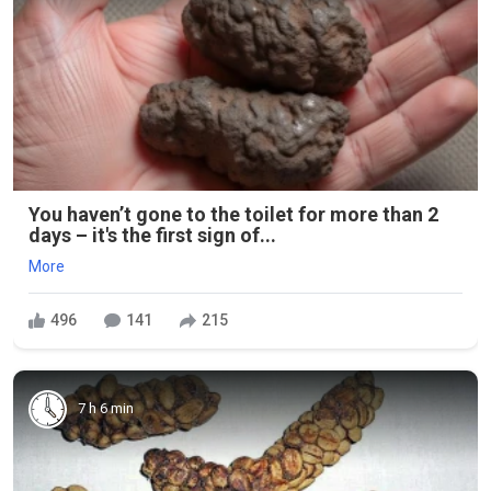
You haven’t gone to the toilet for more than 2
days – it's the first sign of...
More
496
141
215
7 h 6 min