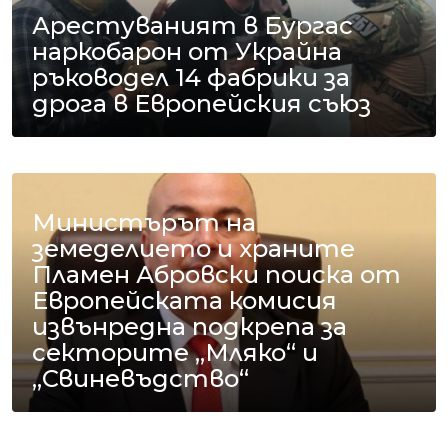
Арестуваният в Бургас
наркобарон от Украйна
ръководел 14 фабрики за
дрога в Европейския съюз
Министърът на
земеделието и храните
Пламен Абровски поиска от
Европейската комисия
извънредна подкрепа за
секторите „Мляко“ и
„Свиневъдство“