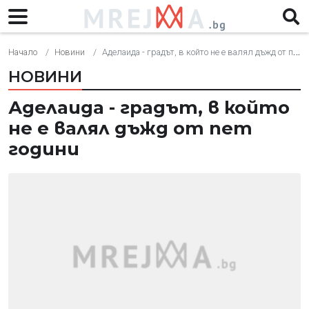
Начало
Новини
Аделаида - градът, в който не е валял дъжд от пет години
НОВИНИ
Аделаида - градът, в който
не е валял дъжд от пет
години