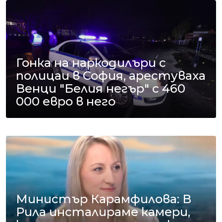
Гонка на наркодилъри с
полицаи в София, арестуваха
Венци "Белия негър" с 460
000 евро в него
Министър Карамфилова: В
Рила инсталираме камери,