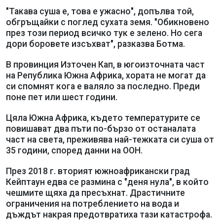
"Такава суша е, това е ужасно", допълва той,
обгръщайки с поглед сухата земя. "Обикновено
през този период всичко тук е зелено. Но сега
дори боровете изсъхват", разказва Ботма.
В провинция Източен Кап, в югоизточната част
на Република Южна Африка, хората не могат да
си спомнят кога е валяло за последно. Преди
поне пет или шест години.
Цяла Южна Африка, където температурите се
повишават два пъти по-бързо от останалата
част на света, преживява най-тежката си суша от
35 години, според данни на ООН.
През 2018 г. вторият южноафрикански град
Кейптаун едва се размина с "деня нула", в който
чешмите щяха да пресъхнат. Драстичните
ограничения на потреблението на вода и
дъждът накрая предотвратиха тази катастрофа.