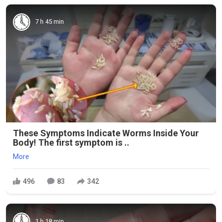
7 h 45 min
These Symptoms Indicate Worms Inside Your
Body! The first symptom is ..
More
496
83
342
1 h 18 min