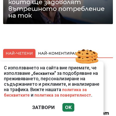
които ще задоволят
вътрешното потребление
на ток
НАЙ-ЧЕТЕНИ
НАЙ-КОМЕНТИРАНИ
Подводни кадри от
С използването на сайта вие приемате, че
Корфу разкриха
използваме „
" за подобряване на
бисквитки
тревожна картина
преживяването, персонализиране на
съдържанието и рекламите, и анализиране
на трафика. Вижте нашата
политика за
и
.
бисквитките
политика за поверителност
ЗАТВОРИ
OK
Веригите пробутват