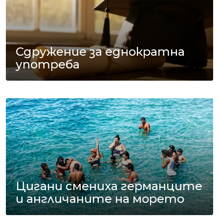
Сдружение за еднократна
употреба
Цигани смениха германците
и англичаните на морето