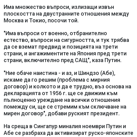
Има множество въпроси, излизащи извън
плоскостта на двустранните отношения между
Москва и Токио, посочи той.
"Има въпроси от военно, отбранително
естество, въпроси на сигурността, и тук трябва
да се вземат предвид и позицията на трети
страни, и ангажиментите на Япония пред трети
страни, включително пред САЩ", каза Путин.
"Ние обаче наистина - и аз, и Шиндзо (Абе),
искаме да го решим (проблема с мирния
договор) и колкото и да е трудно, въз основа на
декларацията от 1956 г. ще се движим към
пълноценно уреждане на всички отношения
помежду си, ще се стремим към сключване на
мирен договор", добави руският президент.
На среща в Сингапур миналия ноември Путин и
Абе се разбраха да активизират руско-японските