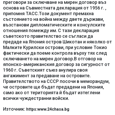
преговори за сключване на мирен договор въз
основа на Съвместната декларация от 1956 г. ,
припомня ТАСС.Този документ премахна
състоянието на война между двете държави,
възстанови дипломатическите и консулските
отношения помежду им. С тази декларация
съветското правителство се съгласи да
предаде на Япония остров Шикотан и няколко от
Малките Курилски острови, при условие Токио
фактически да поеме контрола върху тях след
сключването на мирен договор.В отговор на
японско-американския договор за сигурност от
1960 г. Съветският съюз анулира своя
ангажимент за предаване на островите.
Правителството на СССР посочи в меморандум,
че островите ще бъдат предадени на Япония,
само ако от територията й бъдат изтеглени
всички чуждестранни войски.
Източник:
https:www.24chasa.bg