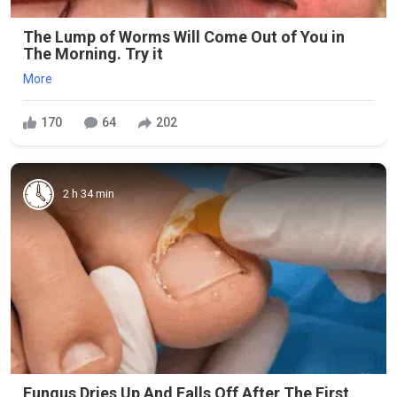
The Lump of Worms Will Come Out of You in
The Morning. Try it
More
170
64
202
2 h 34 min
Fungus Dries Up And Falls Off After The First