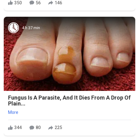
350
56
146
4 h 37 min
Fungus Is A Parasite, And It Dies From A Drop Of
Plain...
More
344
80
225