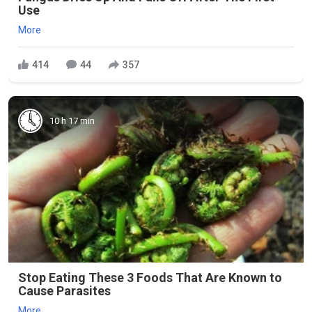
Use
More
414
44
357
10 h 17 min
Stop Eating These 3 Foods That Are Known to
Cause Parasites
More