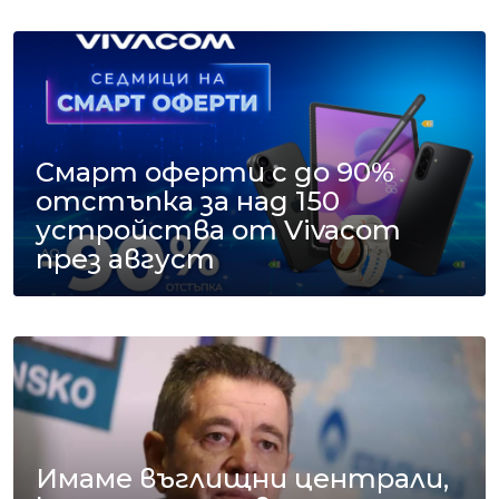
Смарт оферти с до 90%
отстъпка за над 150
устройства от Vivacom
през август
Имаме въглищни централи,