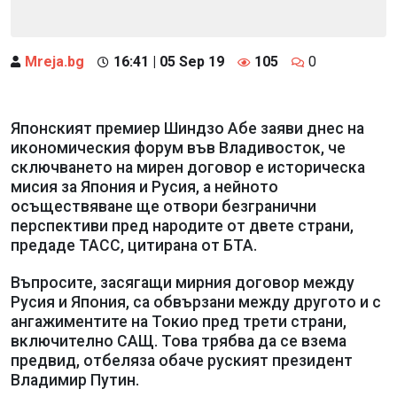
Mreja.bg
16:41 | 05 Sep 19
105
0
Японският премиер Шиндзо Абе заяви днес на
икономическия форум във Владивосток, че
сключването на мирен договор е историческа
мисия за Япония и Русия, а нейното
осъществяване ще отвори безгранични
перспективи пред народите от двете страни,
предаде ТАСС, цитирана от БТА.
Въпросите, засягащи мирния договор между
Русия и Япония, са обвързани между другото и с
ангажиментите на Токио пред трети страни,
включително САЩ. Това трябва да се взема
предвид, отбеляза обаче руският президент
Владимир Путин.