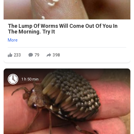
The Lump Of Worms Will Come Out Of You In
The Morning. Try It
More
233
79
398
1 h 50 min