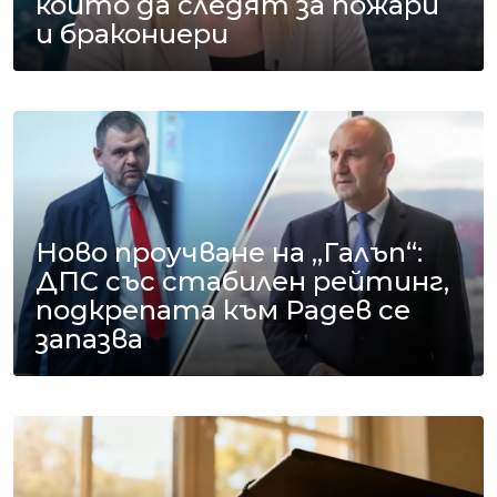
които да следят за пожари
и бракониери
Ново проучване на „Галъп“:
ДПС със стабилен рейтинг,
подкрепата към Радев се
запазва