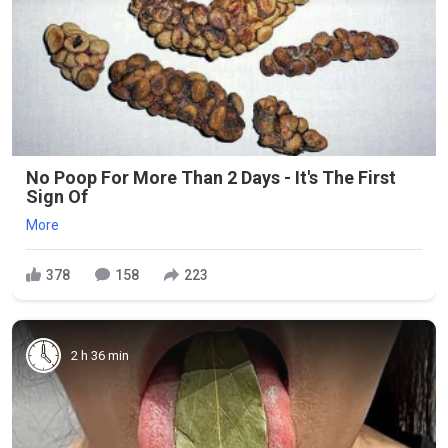
No Poop For More Than 2 Days - It's The First
Sign Of
More
378
158
223
2 h 36 min