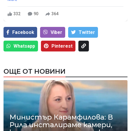
332
90
364
Facebook
Viber
Тwitter
Whatsapp
Pinterest
ОЩЕ ОТ НОВИНИ
Министър Карамфилова: В
Рила инсталираме камери,