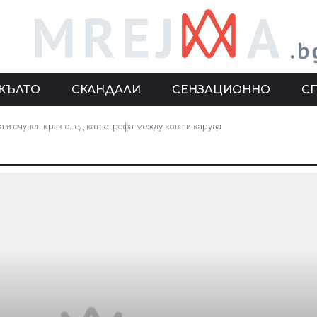
ЖЪЛТО
СКАНДАЛИ
СЕНЗАЦИОННО
С
а и счупен крак след катастрофа между кола и каруца