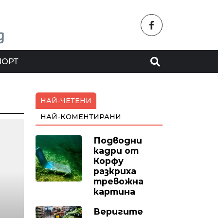
ПОРТ
НАЙ-ЧЕТЕНИ
НАЙ-КОМЕНТИРАНИ
Подводни
кадри от
Корфу
разкриха
тревожна
картина
Веригите