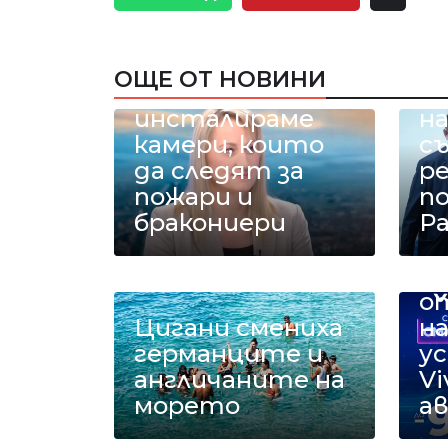
Министър
Карамфилова: В
ОЩЕ ОТ НОВИНИ
Рила
Н
инсталираме
на
камери, които
с
да следят за
р
пожари и
п
бракониери
Ра
С
с 
о
Цигани смениха
на
германците и
у
англичаните на
Vi
морето
а