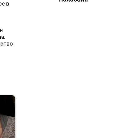
се в
н
а.
дство