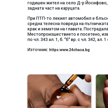
годишен жител на село Д-р Йосифово,
задната част на каруцата.
При ПТП-то лекият автомобил е блъсна
средна телесна повреда на пътничкат
крак и хематом на главата. Пострадала
Местопроизшествието е посетено, из
по чл. 343 ал. 1, б. "б" вр. с чл. 342, ал.
Източник:
https:www.24chasa.bg