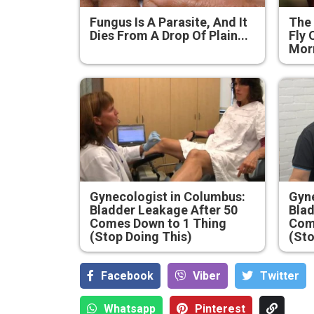
Fungus Is A Parasite, And It
The 
Dies From A Drop Of Plain...
Fly 
Mor
Gynecologist in Columbus:
Gyne
Bladder Leakage After 50
Blad
Comes Down to 1 Thing
Com
(Stop Doing This)
(Sto
Facebook
Viber
Тwitter
Whatsapp
Pinterest