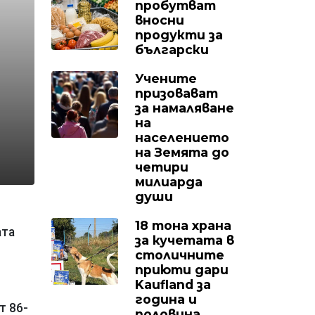
пробутват
вносни
продукти за
български
Учените
призовават
за намаляване
на
населението
на Земята до
четири
милиарда
души
18 тона храна
ата
за кучетата в
столичните
приюти дари
Kaufland за
година и
т 86-
половина