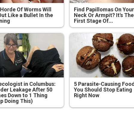
Horde Of Worms Will
Find Papillomas On You
Out Like a Bullet In the
Neck Or Armpit? It's The
ning
First Stage Of...
cologist in Columbus:
5 Parasite-Causing Foo
der Leakage After 50
You Should Stop Eating
es Down to 1 Thing
Right Now
p Doing This)