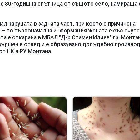
 с 80-годишна спътница от същото село, намираща 
л каруцата в задната част, при което е причинена
а – по първоначална информация жената е със счупе
та е откарана в МБАЛ "Д-р Стамен Илиев" гр. Монтан
вършен е оглед и е образувано досъдебно произво
 1 от НК в РУ Монтана.