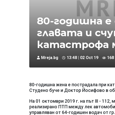
80-годишна е
главата и счу
катастрофа м
Mreja.bg
13:48 | 02 Oct 19
168
80-годишна жена е пострадала при ка
Студено буче и Доктор Йосифово в об
На 01 октомври 2019 г. на път III - 112
реализирано ПТП между лек автомобил
управляван от 64-годишен водач от гр.