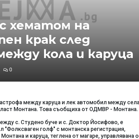
 с хематом на
пен крак след
ежду кола и каруца
0
тастрофа между каруца и лек автомобил между сел
ласт Монтана. Това съобщиха от ОДМВР - Монтана.
, между с. Студено буче и с. Доктор Йосифово, е
 "Фолксваген голф" с монтанска регистрация,
 Монтана и каруца, теглена от магаре, управлявана о