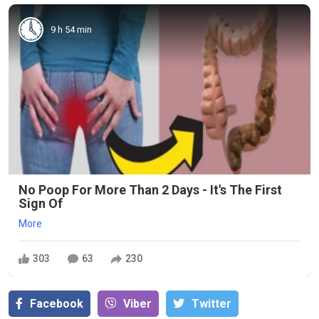
9 h 54 min
No Poop For More Than 2 Days - It's The First
Sign Of
More
303
63
230
Facebook
Viber
Тwitter