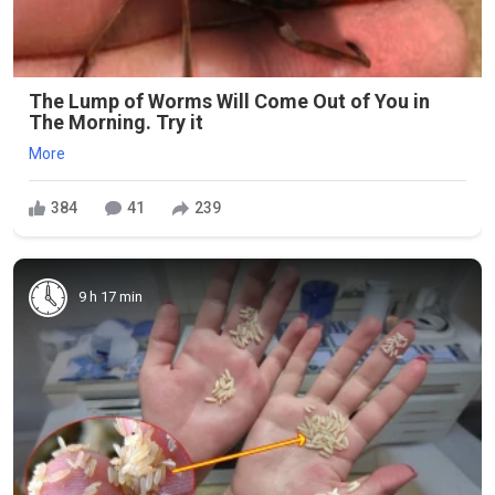
The Lump of Worms Will Come Out of You in
The Morning. Try it
More
384
41
239
9 h 17 min