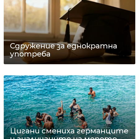
Сдружение за еднократна
употреба
Цигани смениха германците
и англичаните на морето