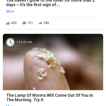
You haven’t gone to the toilet for more than 2
days – it's the first sign of...
More
400
151
286
11 h 22 min
The Lump Of Worms Will Come Out Of You In
The Morning. Try It