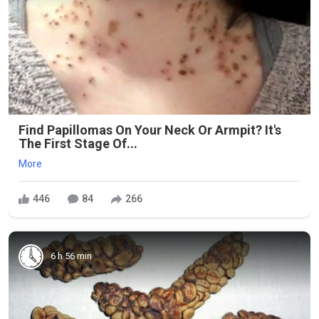
Find Papillomas On Your Neck Or Armpit? It's
The First Stage Of...
More
446
84
266
6 h 56 min