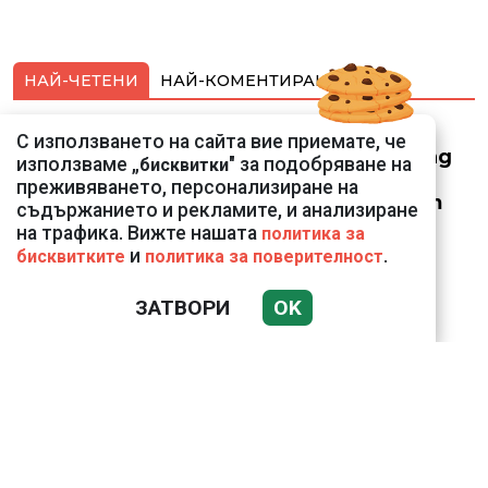
НАЙ-ЧЕТЕНИ
НАЙ-КОМЕНТИРАНИ
Смарт оферти с до
С използването на сайта вие приемате, че
90% отстъпка за над
използваме „
" за подобряване на
бисквитки
150 устройства от
преживяването, персонализиране на
Vivacom през август
съдържанието и рекламите, и анализиране
на трафика. Вижте нашата
политика за
и
.
бисквитките
политика за поверителност
ЗАТВОРИ
OK
Подводни кадри от
Корфу разкриха
тревожна картина