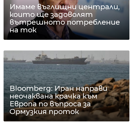
Имаме въглищни централи,
които ще задоволят
вътрешното потребление
на ток
Bloomberg: Иран направи
неочаквана крачка към
Европа по въпроса за
Ормузкия проток