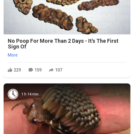
No Poop For More Than 2 Days - It's The First
Sign Of
More
229
159
107
1 h 14 min