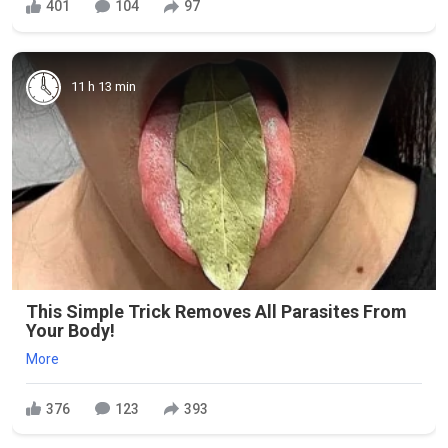
401
104
97
11 h 13 min
This Simple Trick Removes All Parasites From
Your Body!
More
376
123
393