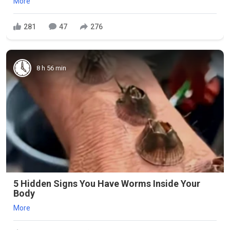
More
281
47
276
8 h 56 min
5 Hidden Signs You Have Worms Inside Your
Body
More