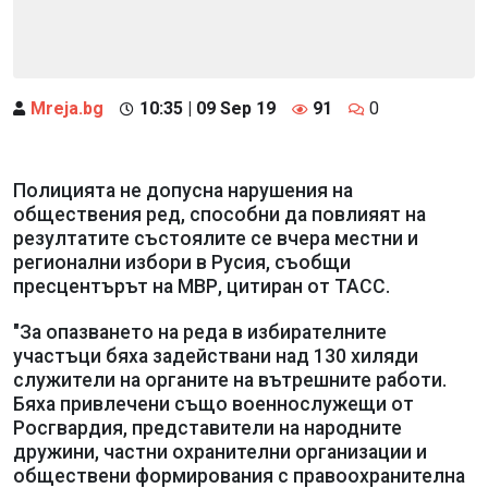
Mreja.bg
10:35 | 09 Sep 19
91
0
Полицията не допусна нарушения на
обществения ред, способни да повлияят на
резултатите състоялите се вчера местни и
регионални избори в Русия, съобщи
пресцентърът на МВР, цитиран от ТАСС.
"За опазването на реда в избирателните
участъци бяха задействани над 130 хиляди
служители на органите на вътрешните работи.
Бяха привлечени също военнослужещи от
Росгвардия, представители на народните
дружини, частни охранителни организации и
обществени формирования с правоохранителна