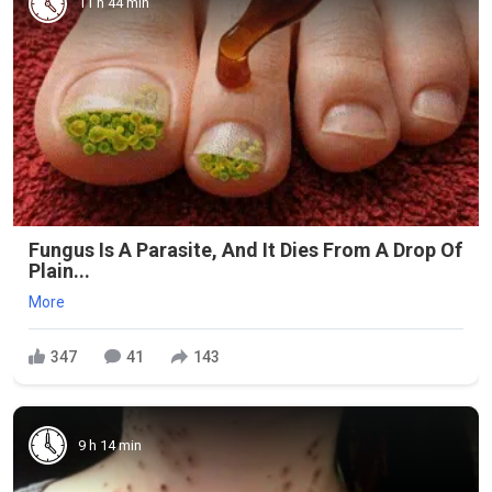
11 h 44 min
Fungus Is A Parasite, And It Dies From A Drop Of
Plain...
More
347
41
143
9 h 14 min