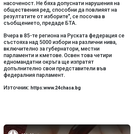
насоченост. Не бяха допуснати нарушения на
обществения ред, способни да повлияят на
резултатите от изборите", се посочва в
съобщението, предаде БТА.
Вчера в 85-те региона на Руската федерация се
състояха над 5000 избори на различни нива,
включително за губернатори, местни
парламенти и кметове. Освен това четири
едномандатни окръга ще изпратят
допълнително свои представители във
федералния парламент.
Източник:
https:www.24chasa.bg