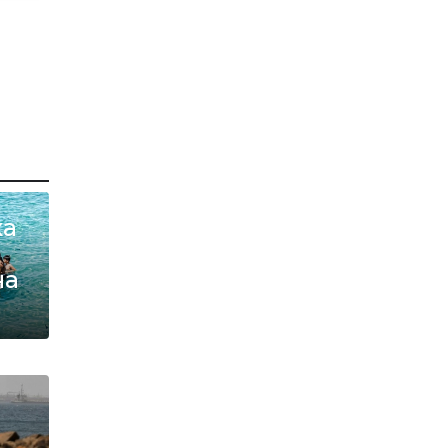
ха
на
ан