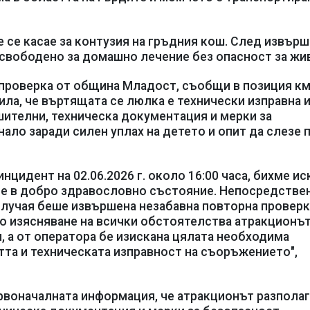
 се касае за контузия на гръдния кош. След извър
свободено за домашно лечение без опасност за жи
 проверка от община Младост, съобщи в позиция к
ила, че въртящата се люлка е технически изправна 
шителни, техническа документация и мерки за
нало заради силен уплах на детето и опит да слезе 
нцидент на 02.06.2026 г. около 16:00 часа, бихме ис
о е в добро здравословно състояние. Непосредстве
случая беше извършена незабавна повторна проверк
До изясняване на всички обстоятелства атракционъ
, а от оператора бе изискана цялата необходима
тта и техническата изправност на съоръжението",
рвоначалната информация, че атракционът разполаг