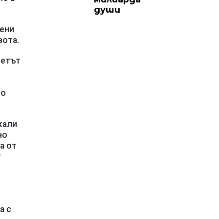
души
шени
вота.
метът
и
по
кали
но
а от
т
а с