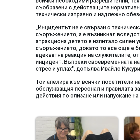
всички необходими разрешителни, тех
съобразени с действащите нормативни
технически изправно и надлежно обез
„Инцидентът не е свързан с техничес
съоръжението, а е възникнал вследст
атракциона детето е изпитало силен у
съоръжението, докато то все още е би
адекватна реакция на служителите, от
инцидент. Въпреки своевременната на
стрес и уплах", допълва Ивайло Кукури
Той апелира към всички посетители на
обслужващия персонал и правилата за
действия по слизане или напускане н