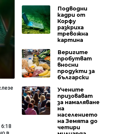
Подводни
кадри от
Корфу
разкриха
тревожна
картина
Веригите
пробутват
вносни
продукти за
български
слезе
Учените
призовават
за намаляване
на
населението
на Земята до
16:18
четири
но в
милиарда