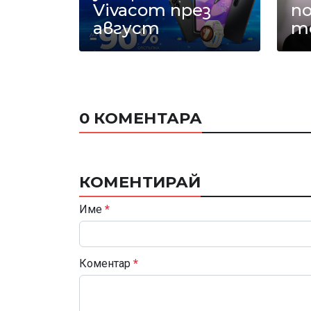
Vivacom през
п
август
т
0 КОМЕНТАРА
КОМЕНТИРАЙ
Име
*
Коментар
*