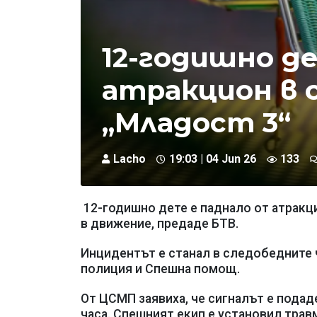
12-годишно д
атракцион в 
„Младост 3“
Lacho
19:03 | 04 Jun 26
133
12-годишно дете е паднало от атракци
в движение, предаде БТВ.
Инцидентът е станал в следобедните ч
полиция и Спешна помощ.
От ЦСМП заявиха, че сигналът е подаде
часа. Спешният екип е установил трав