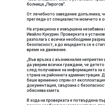
болница „Пирогов".
От лечебното заведение допълниха, че
прегледи от специалисти момчето е о
На атракциона е извършена незабавна
Ивайло Кукурин. Проверката е установ
разполага с всички необходими разре
безопасност, а до инцидента се е стиг
време на движение.
„Във връзка с възникналия неприятен и
да уверим всички граждани, че детет
след получаване на информацията за 
страна на районната администрация. 
беше временно спрян от експлоатация
документация, свързана с безопаснос
обяснява кмета.
В хода на проверката е потвърдена пъ