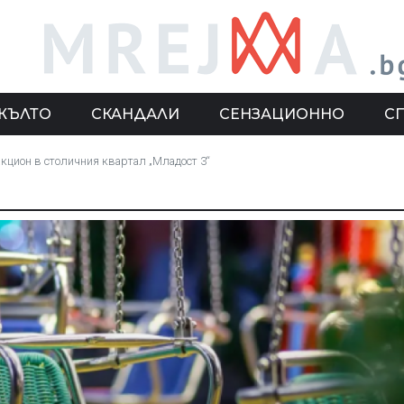
ЖЪЛТО
СКАНДАЛИ
СЕНЗАЦИОННО
С
акцион в столичния квартал „Младост 3“