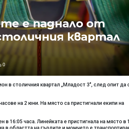
ете е паднало от
столичния квартал
0
он в столичния квартал „Младост 3", след опит да 
асове на 2 юни. На място са пристигнали екипи на
н в 16:05 часа. Линейката е пристигнала на място в 
ма в областта на гърдите и момчето е транспортира