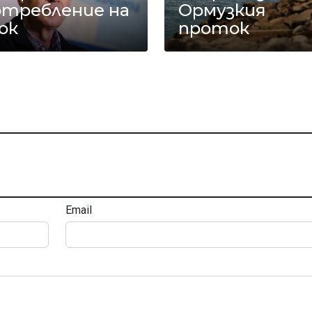
отребление на
Ормузкия
ок
проток
Email