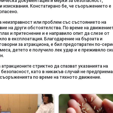
ническа документация и мерки за безопасност,
 изисквания. Констатирано бе, че съоръжението е
опасено.
ка неизправност или проблем със състоянието на
вие на други обстоятелства. По време на движение
плах и притеснение и е направило опит да слезе от
ло в експлоатация. Благодарение на бързата и
говорни за атракциона, е бил предотвратен по-сери
меса, детето е получило лек удар и е преживяло си
н.
 атракционите стриктно да спазват указанията на
 безопасност, като в никакъв случай не предприема
а съоръженията по време на тяхното движение.