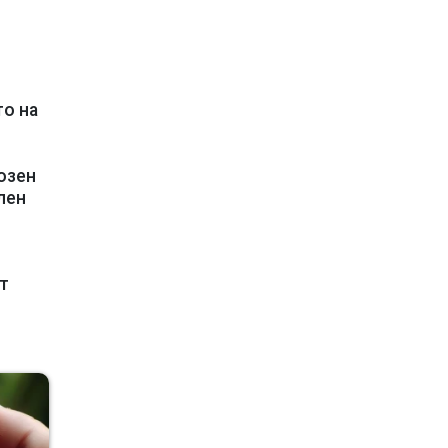
то на
озен
лен
т