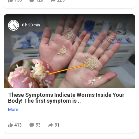
156
126
225
8 h 20 min
These Symptoms Indicate Worms Inside Your
Body! The first symptom is ..
More
413
93
91