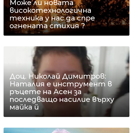
Може ли новата
високотехнологична
техника у нас да спре
огнената стихия ?
Доц. Николай Димитров:
Наталия е инструмент в
ръцете на Асен за
последващо насилие върху
майка й