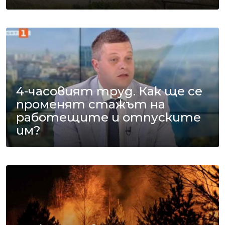
4-часовият труд. Как ще се
променят стажът на
работещите и отпуските
им?