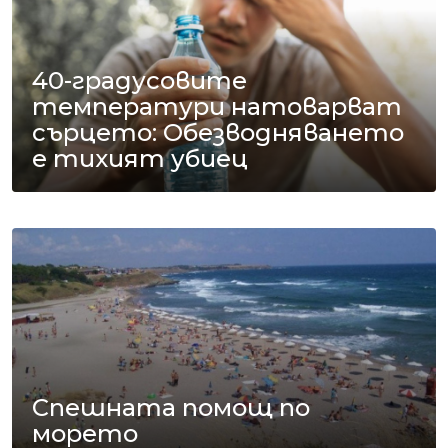
40-градусовите
температури натоварват
сърцето: Обезводняването
е тихият убиец
Спешната помощ по
морето