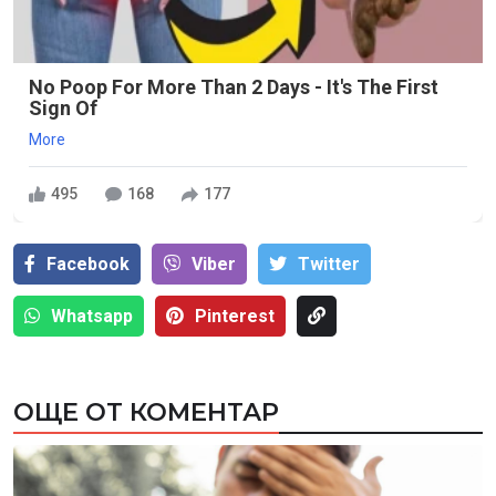
No Poop For More Than 2 Days - It's The First
Sign Of
More
495
168
177
Facebook
Viber
Тwitter
Whatsapp
Pinterest
ОЩЕ ОТ КОМЕНТАР