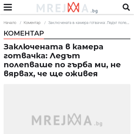
Начало
Коментар
Заключената в камера готвачка: Ледът полепваше по гърба ми, не вярвах, че ще оживея
КОМЕНТАР
Заключената в камера
готвачка: Ледът
полепваше по гърба ми, не
вярвах, че ще оживея