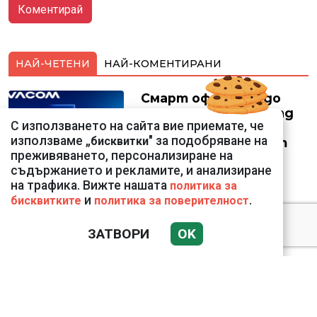
НАЙ-ЧЕТЕНИ
НАЙ-КОМЕНТИРАНИ
Смарт оферти с до
90% отстъпка за над
С използването на сайта вие приемате, че
150 устройства от
използваме „
" за подобряване на
бисквитки
Vivacom през август
преживяването, персонализиране на
съдържанието и рекламите, и анализиране
на трафика. Вижте нашата
политика за
и
.
бисквитките
политика за поверителност
Подводни кадри от
ЗАТВОРИ
OK
Корфу разкриха
тревожна картина