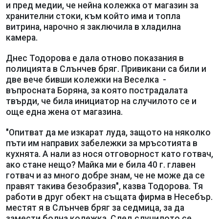
и пред медии, че нейна колежка от магазин за
хранителни стоки, към който има и топла
витрина, нарочно я заключила в хладилна
камера.
Днес Тодорова е дала отново показания в
полицията в Слънчев бряг. Привикани са били и
две вече бивши колежки на Веселка -
въпросната Боряна, за която пострадалата
твърди, че била инициатор на случилото се и
още една жена от магазина.
"Опитват да ме изкарат луда, защото на няколко
пъти им направих забележки за мръсотията в
кухнята. А нали аз нося отговорност като готвач,
ако стане нещо? Майка ми е била 40 г. главен
готвач и аз много добре знам, че не може да се
правят такива безобразия", казва Тодорова. Тя
работи в друг обект на същата фирма в Несебър.
местят я в Слънчев бряг за седмица, за да
замести болна колежка. След случилото се