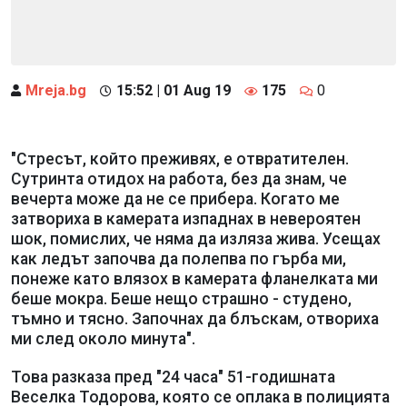
Mreja.bg
15:52 | 01 Aug 19
175
0
"Стресът, който преживях, е отвратителен.
Сутринта отидох на работа, без да знам, че
вечерта може да не се прибера. Когато ме
затвориха в камерата изпаднах в невероятен
шок, помислих, че няма да изляза жива. Усещах
как ледът започва да полепва по гърба ми,
понеже като влязох в камерата фланелката ми
беше мокра. Беше нещо страшно - студено,
тъмно и тясно. Започнах да блъскам, отвориха
ми след около минута".
Това разказа пред "24 часа" 51-годишната
Веселка Тодорова, която се оплака в полицията