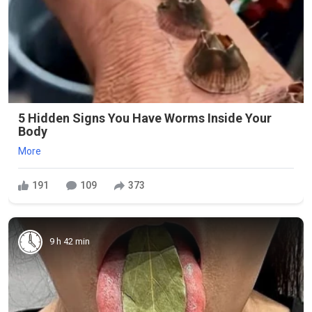
5 Hidden Signs You Have Worms Inside Your
Body
More
191
109
373
9 h 42 min