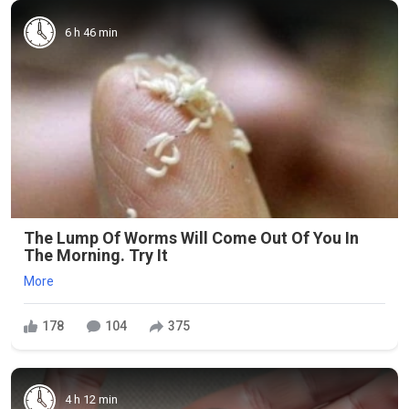
6 h 46 min
The Lump Of Worms Will Come Out Of You In
The Morning. Try It
More
178
104
375
4 h 12 min