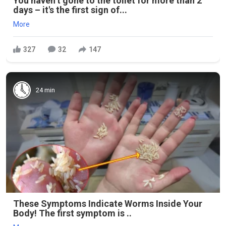
You haven’t gone to the toilet for more than 2
days – it's the first sign of...
More
327
32
147
24 min
These Symptoms Indicate Worms Inside Your
Body! The first symptom is ..