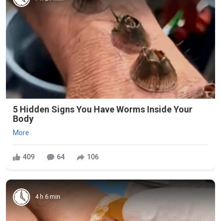
5 Hidden Signs You Have Worms Inside Your
Body
More
409
64
106
4 h 6 min