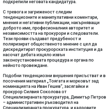
подкрепили неговата кандидатура.
С тревога и загриженост следим
тенденциозните и манипулативни коментари,
мнения и негативни публикации, накърняващи
доброто име, професионалния авторитет и
независимостта на прокурори и следователи.
Тези прояви създават предубеност и
поляризират общественото мнение с цел да
дискредитират прокурорската институция и да
насочат дебата изцяло извън
законоустановената процедура и органа по
нейното провеждане.
Подобни тенденциозни внушения присъстват и в
посочения материал „Тоягата и морковът зад
номинацията на Иван Гешев“, засягайки и
прокурор Силвия Соколова от
Специализираната прокуратура, Димитър Петров
– административен ръководител на
Специализираната прокуратура, и кадровите