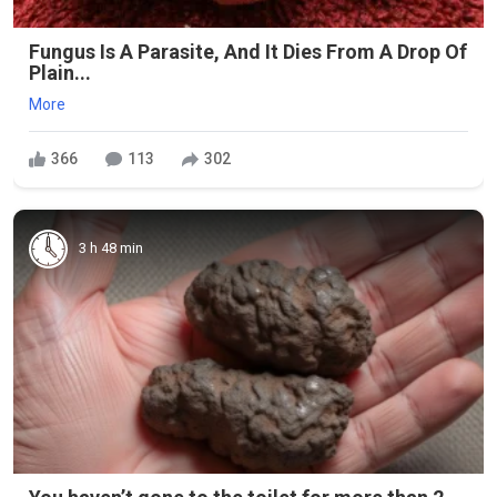
Fungus Is A Parasite, And It Dies From A Drop Of
Plain...
More
366
113
302
3 h 48 min