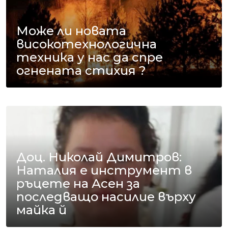
Може ли новата
високотехнологична
техника у нас да спре
огнената стихия ?
Доц. Николай Димитров:
Наталия е инструмент в
ръцете на Асен за
последващо насилие върху
майка й