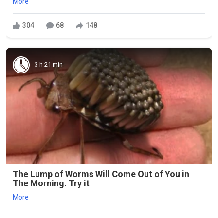
More
304
68
148
3 h 21 min
The Lump of Worms Will Come Out of You in
The Morning. Try it
More