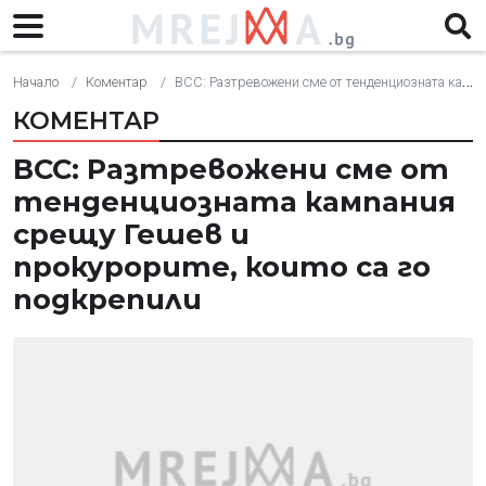
Начало
Коментар
ВСС: Разтревожени сме от тенденциозната кампания срещу Гешев и прокурорите, които са го подкрепили
КОМЕНТАР
ВСС: Разтревожени сме от
тенденциозната кампания
срещу Гешев и
прокурорите, които са го
подкрепили