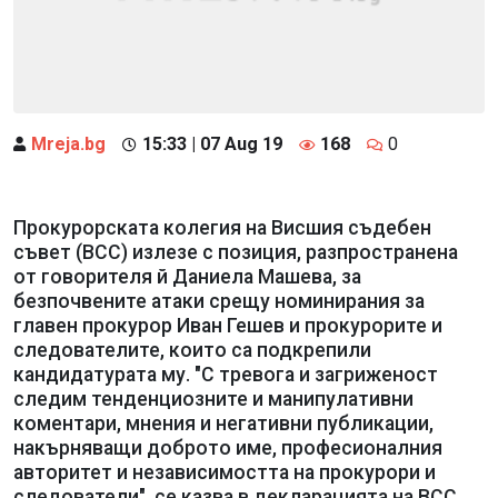
Mreja.bg
15:33 | 07 Aug 19
168
0
Прокурорската колегия на Висшия съдебен
съвет (ВСС) излезе с позиция, разпространена
от говорителя й Даниела Машева, за
безпочвените атаки срещу номинирания за
главен прокурор Иван Гешев и прокурорите и
следователите, които са подкрепили
кандидатурата му. "С тревога и загриженост
следим тенденциозните и манипулативни
коментари, мнения и негативни публикации,
накърняващи доброто име, професионалния
авторитет и независимостта на прокурори и
следователи", се казва в декларацията на ВСС.