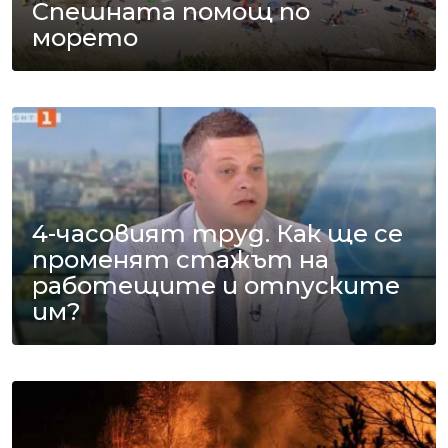
Спешната помощ по
морето
4-часовият труд. Как ще се
променят стажът на
работещите и отпуските
им?