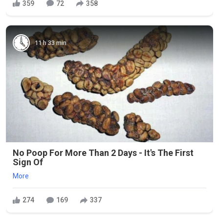
359
72
358
11 h 33 min
No Poop For More Than 2 Days - It's The First
Sign Of
More
274
169
337