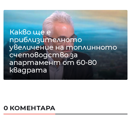
Какво ще е
приблизителното
увеличение на топлинното
счетоводство за
апартамент от 60-80
квадрата
0 КОМЕНТАРА