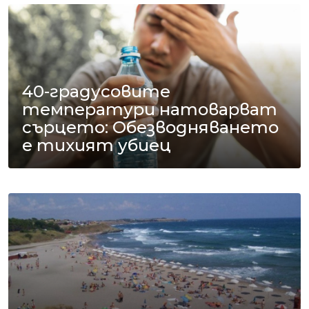
40-градусовите
температури натоварват
сърцето: Обезводняването
е тихият убиец