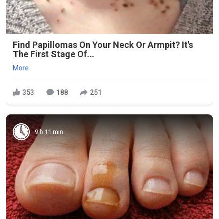
Find Papillomas On Your Neck Or Armpit? It's
The First Stage Of...
More
353
188
251
9 h 11 min