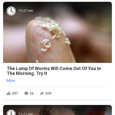
7 h 27 min
The Lump Of Worms Will Come Out Of You In
The Morning. Try It
More
497
56
309
7 h 21 min