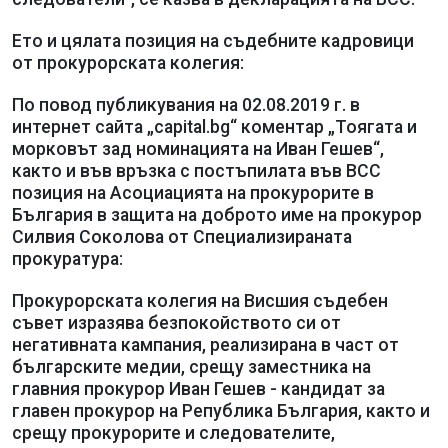
Ето и цялата позиция на съдебните кадровици
от прокурорската колегия:
По повод публикувания на 02.08.2019 г. в
интернет сайта „capital.bg“ коментар „Тоягата и
морковът зад номинацията на Иван Гешев“,
както и във връзка с постъпилата във ВСС
позиция на Асоциацията на прокурорите в
България в защита на доброто име на прокурор
Силвия Соколова от Специализираната
прокуратура:
Прокурорската колегия на Висшия съдебен
съвет изразява безпокойството си от
негативната кампания, реализирана в част от
българските медии, срещу заместника на
главния прокурор Иван Гешев - кандидат за
главен прокурор на Република България, както и
срещу прокурорите и следователите,