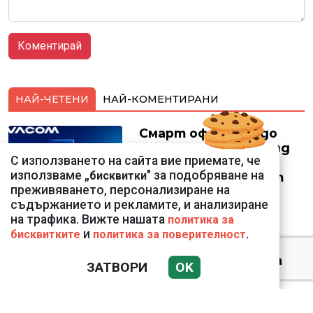
НАЙ-ЧЕТЕНИ
НАЙ-КОМЕНТИРАНИ
Смарт оферти с до
90% отстъпка за над
С използването на сайта вие приемате, че
150 устройства от
използваме „
" за подобряване на
бисквитки
Vivacom през август
преживяването, персонализиране на
съдържанието и рекламите, и анализиране
на трафика. Вижте нашата
политика за
и
.
бисквитките
политика за поверителност
Датската принцеса
ЗАТВОРИ
OK
Изабела влезе в
казармата