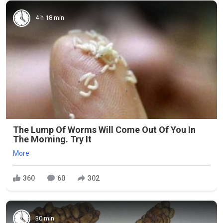
4 h 18 min
The Lump Of Worms Will Come Out Of You In
The Morning. Try It
More
360
60
302
30 min