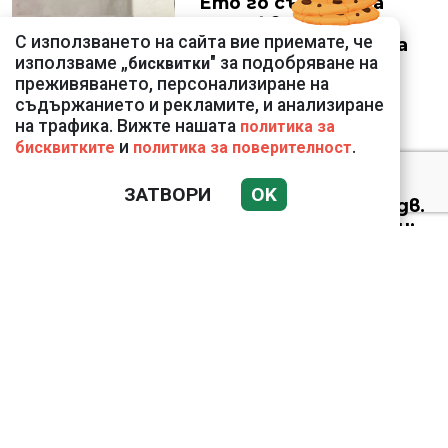
Ето го съпруга на
неадекватната
С използването на сайта вие приемате, че
външна министърка
използваме „
" за подобряване на
бисквитки
Велислава Петрова
преживяването, персонализиране на
съдържанието и рекламите, и анализиране
на трафика. Вижте нашата
политика за
и
.
бисквитките
политика за поверителност
Николай Попов за
ЗАТВОРИ
OK
фалшивия пиар на адв.
Димитър Марковски:
ТОЗИ ЧОВЕК Е
УНИКАЛЕН РОБИН ХУД
Докато министърът
говори за 31%,
собственото му
държавно дружество