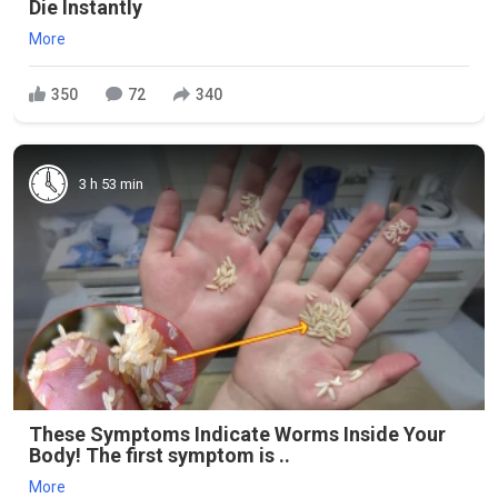
Die Instantly
More
350
72
340
3 h 53 min
These Symptoms Indicate Worms Inside Your
Body! The first symptom is ..
More