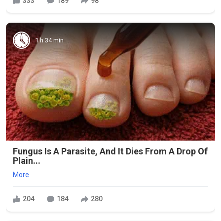
333
189
98
1 h 34 min
Fungus Is A Parasite, And It Dies From A Drop Of
Plain...
More
204
184
280