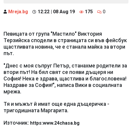
Mreja.bg
12:22 | 08 Aug 19
175
0
Певицата от група "Мастило" Виктория
Терзийска сподели в страницата си във фейсбук
щастливата новина, че е станала майка за втори
път.
"Днес с моя съпруг Петър, станахме родители за
втори път! На бял свят се появи дъщеря ни
София! Нека е здрава, щастлива и благословена!
Наздраве за София!", написа Вики в социалната
мрежа.
Тя и мъжът й имат още една дъщеричка -
тригодишната Маргарита.
Източник:
https:www.24chasa.bg