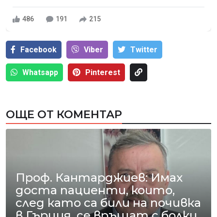
486
191
215
Facebook
Viber
Тwitter
Whatsapp
Pinterest
ОЩЕ ОТ КОМЕНТАР
Проф. Кантарджиев: Имах
доста пациенти, които,
след като са били на почивка
в Гърция, се връщат с болки