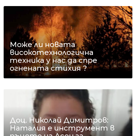
Може ли новата
високотехнологична
техника у нас да спре
огнената стихия ?
Доц. Николай Димитров:
Наталия е инструмент в
ръцете на Асен за