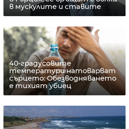
в мускулите и ставите
40-градусовите
температури натоварват
сърцето: Обезводняването
е тихият убиец