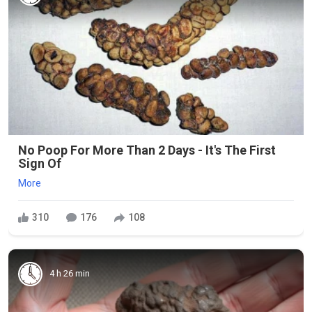
No Poop For More Than 2 Days - It's The First
Sign Of
More
310
176
108
4 h 26 min