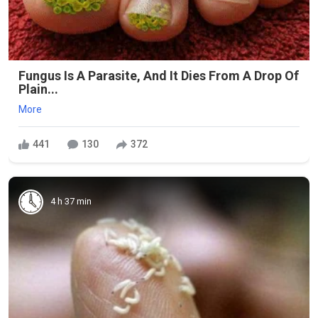
Fungus Is A Parasite, And It Dies From A Drop Of
Plain...
More
441
130
372
4 h 37 min