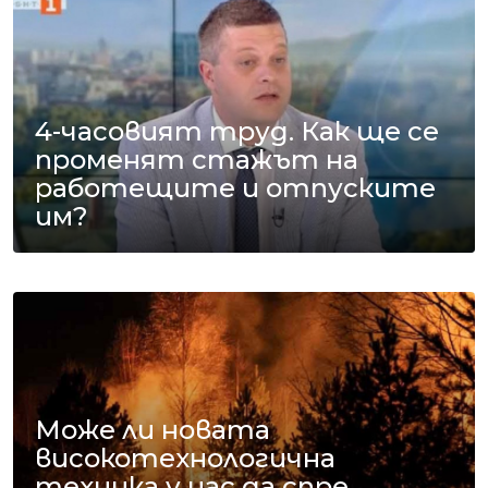
4-часовият труд. Как ще се
променят стажът на
работещите и отпуските
им?
Може ли новата
високотехнологична
техника у нас да спре