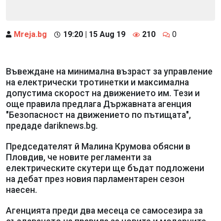
Mreja.bg
19:20 | 15 Aug 19
210
0
Въвеждане на минимална възраст за управление
на електрически тротинетки и максимална
допустима скорост на движението им. Тези и
още правила предлага Държавната агенция
"Безопасност на движението по пътищата",
предаде dariknews.bg.
Председателят й Малина Крумова обясни в
Пловдив, че новите регламенти за
електрическите скутери ще бъдат подложени
на дебат през новия парламентарен сезон
наесен.
Агенцията преди два месеца се самосезира за