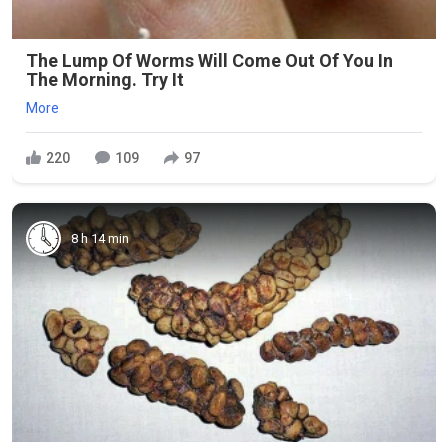
The Lump Of Worms Will Come Out Of You In
The Morning. Try It
More
220
109
97
8 h 14 min