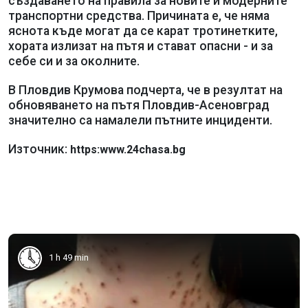
създаването на правила за новите и модерните
транспортни средства. Причината е, че няма
яснота къде могат да се карат тротинетките,
хората излизат на пътя и стават опасни - и за
себе си и за околните.
В Пловдив Крумова подчерта, че в резултат на
обновяването на пътя Пловдив-Асеновград
значително са намалели пътните инциденти.
Източник:
https:www.24chasa.bg
1 h 49 min