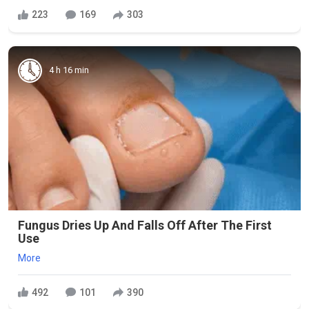
223
169
303
4 h 16 min
Fungus Dries Up And Falls Off After The First
Use
More
492
101
390