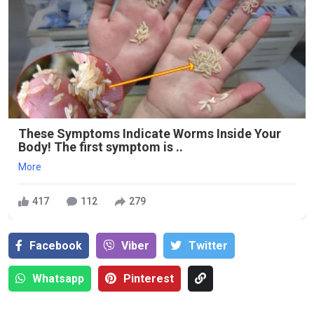
These Symptoms Indicate Worms Inside Your
Body! The first symptom is ..
More
417
112
279
Facebook
Viber
Тwitter
Whatsapp
Pinterest