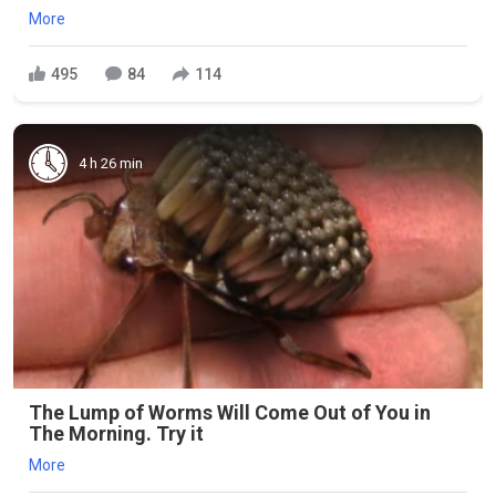
More
495
84
114
4 h 26 min
The Lump of Worms Will Come Out of You in
The Morning. Try it
More