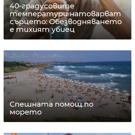
40-градусовите
температури натоварват
сърцето: Обезводняването
е тихият убиец
Спешната помощ по
морето