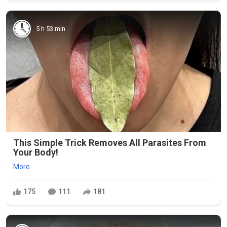
5 h 53 min
This Simple Trick Removes All Parasites From
Your Body!
More
175
111
181