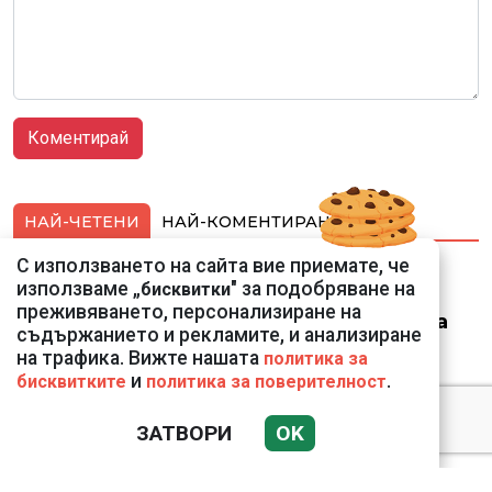
НАЙ-ЧЕТЕНИ
НАЙ-КОМЕНТИРАНИ
С използването на сайта вие приемате, че
Ето го съпруга на
използваме „
" за подобряване на
бисквитки
неадекватната
преживяването, персонализиране на
външна министърка
съдържанието и рекламите, и анализиране
Велислава Петрова
на трафика. Вижте нашата
политика за
и
.
бисквитките
политика за поверителност
ЗАТВОРИ
OK
Ким Чен Ун е получил