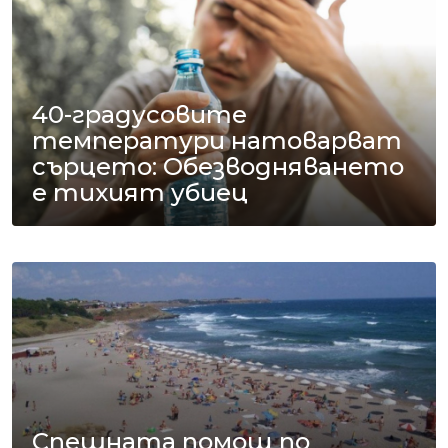
40-градусовите
температури натоварват
сърцето: Обезводняването
е тихият убиец
Спешната помощ по