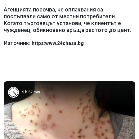
Агенцията посочва, че оплаквания са
постъпвали само от местни потребители.
Когато търговецът установи, че клиентът е
чужденец, обикновено връща рестото до цент.
Източник:
https:www.24chasa.bg
9 h 57 min