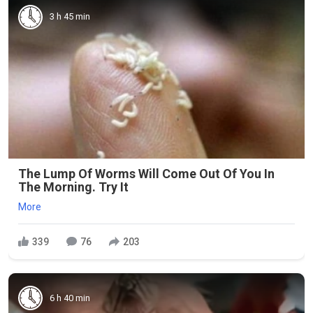
3 h 45 min
The Lump Of Worms Will Come Out Of You In
The Morning. Try It
More
339
76
203
6 h 40 min