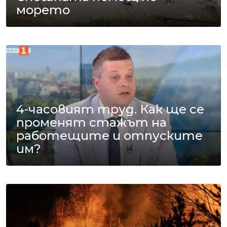
морето
4-часовият труд. Как ще се
променят стажът на
работещите и отпуските
им?