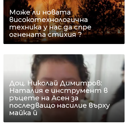
Може ли новата
високотехнологична
техника у нас да спре
огнената стихия ?
Доц. Николай Димитров:
Наталия е инструмент в
ръцете на Асен за
последващо насилие върху
майка й