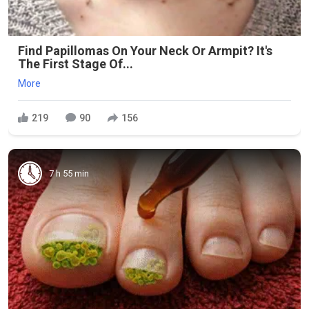
Find Papillomas On Your Neck Or Armpit? It's
The First Stage Of...
More
219
90
156
7 h 55 min