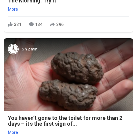
The Morning. Try it
More
331
134
396
6 h 2 min
You haven’t gone to the toilet for more than 2
days – it's the first sign of...
More