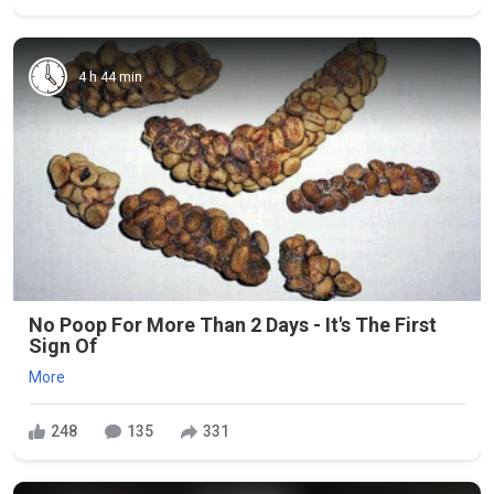
4 h 44 min
No Poop For More Than 2 Days - It's The First
Sign Of
More
248
135
331