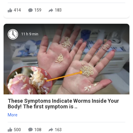
414
159
183
11 h 9 min
These Symptoms Indicate Worms Inside Your
Body! The first symptom is ..
More
500
108
163