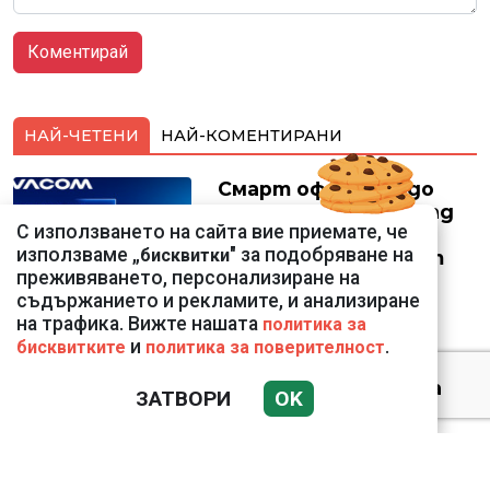
НАЙ-ЧЕТЕНИ
НАЙ-КОМЕНТИРАНИ
Смарт оферти с до
90% отстъпка за над
С използването на сайта вие приемате, че
150 устройства от
използваме „
" за подобряване на
бисквитки
Vivacom през август
преживяването, персонализиране на
съдържанието и рекламите, и анализиране
на трафика. Вижте нашата
политика за
и
.
бисквитките
политика за поверителност
Датската принцеса
ЗАТВОРИ
OK
Изабела влезе в
казармата