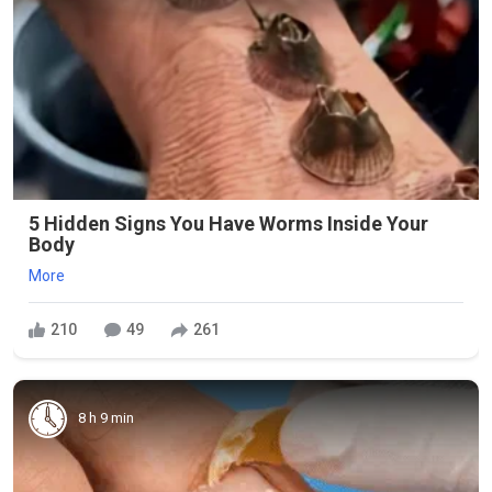
5 Hidden Signs You Have Worms Inside Your
Body
More
210
49
261
8 h 9 min