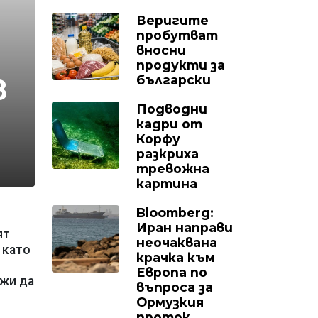
Веригите
пробутват
вносни
продукти за
български
в
Подводни
кадри от
Корфу
разкриха
тревожна
картина
Bloomberg:
Иран направи
ят
неочаквана
 като
крачка към
Европа по
лжи да
въпроса за
Ормузкия
проток