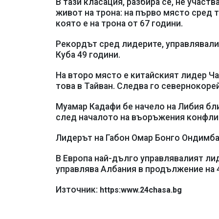
В тази класация, разбира се, не участ
живот на трона: на първо място сред 
която е на трона от 67 години.
Рекордът сред лидерите, управлявали 
Куба 49 години.
На второ място е китайският лидер Чан
това в Тайван. Следва го севернокоре
Муамар Кадафи бе начело на Либия бли
след началото на въоръжения конфлик
Лидерът на Габон Омар Бонго Ондимба б
В Европа най-дълго управлявалият лид
управлява Албания в продължение на 4
Източник:
https:www.24chasa.bg