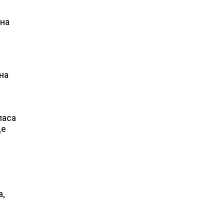
йна
на
ласа
ще
а,