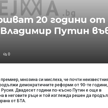
ршват 20 години от
 Владимир Путин въ
0
 премиер, мнозина си мислеха, че почти неизвестни
родължи демократичните реформи от 90-те години,
 Русия. Двадесет години по-късно Путин е още в
на в неговите ръце и той изглежда решен да продъ
рана от БТА.