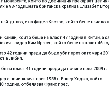
ват монарсите, които по дефиниция прекарват целия 
тях е 93-годишната британска кралица Елизабет Втор
най-дълго, е на Фидел Кастро, който беше начело 
 Кайши, който беше на власт 47 години в Китай, а с
йският лидер Ким Ир-сен, който беше на власт 46 го
зо 42 години преди да бъде убит през октомври 201
т в Либия.
е на власт 41 години преди да почине през 2009 г.
ер е починалият през 1985 г. Енвер Ходжа, който
0 години, отбелязва Франс прес.