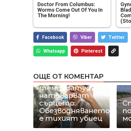
Doctor From Columbus:
Gyne
Worms Come Out Of You In
Blad
The Morning!
Com
(Sto
Facebook
Viber
Тwitter
Whatsapp
Pinterest
ОЩЕ ОТ КОМЕНТАР
40-градусовите
температури
натоварват
сърцето:
С
Обезводняването
п
е тихият убиец
м
До
Д