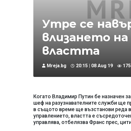
Утре се навъ
влизането на
властта
Mreja.bg
20:15 | 08 Aug 19
175
Когато Владимир Путин бе назначен за
шеф на разузнавателните служби ще п
в същото време ще възстанови реда в
управлението, властта е съсредоточе
управлява, отбелязва Франс прес, цити