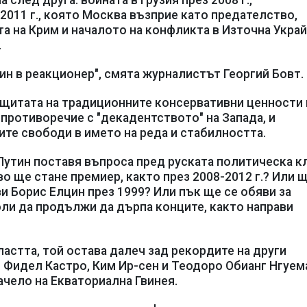
след друга: войната в Грузия през 2008 г.,
 2011 г., която Москва възприе като предателство,
ята на Крим и началото на конфликта в Източна Укра
.
н в реакционер", смята журналистът Георгий Бовт.
защитата на традиционните консервативни ценности 
 противоречие с "декадентството" на Запада, и
те свободи в името на реда и стабилността.
Путин поставя въпроса пред руската политическа к
о ще стане премиер, както през 2008-2012 г.? Или 
и Борис Елцин през 1999? Или пък ще се обяви за
оли да продължи да дърпа конците, както направи
ластта, той остава далеч зад рекордите на други
 Фидел Кастро, Ким Ир-сен и Теодоро Обианг Нгуем
ачело на Екваториална Гвинея.