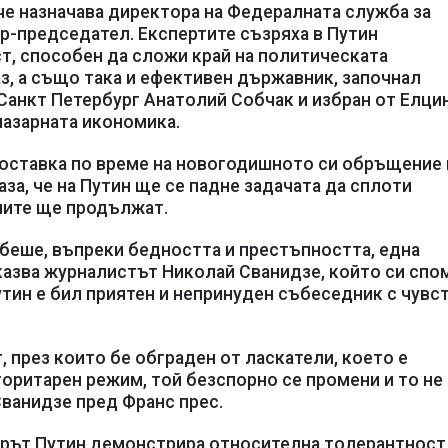
, че назначава директора на Федералната служба за
р-председател. Експертите съзряха в Путин
т, способен да сложи край на политическата
з, а също така и ефективен държавник, започнал
 Санкт Петербург Анатолий Собчак и избран от Елци
пазарната икономика.
 оставка по време на новогодишното си обръщение
аза, че на Путин ще се падне задачата да сплоти
мите ще продължат.
 беше, въпреки бедността и престъпността, една
казва журналистът Николай Сванидзе, който си спо
утин е бил приятен и непринуден събеседник с чувст
, през които бе обграден от ласкатели, което е
оритарен режим, той безспорно се промени и то не 
Сванидзе пред Франс прес.
ерът Путин демонстрира относителна толерантност