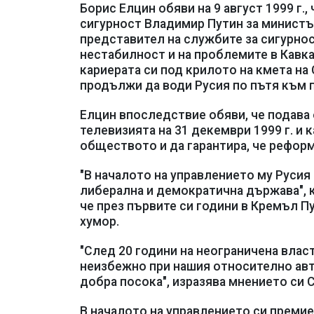
Борис Елцин обяви на 9 август 1999 г.
сигурност Владимир Путин за министъ
представител на службите за сигурнос
нестабилност и на проблемите в Кавка
кариерата си под крилото на кмета на
продължи да води Русия по пътя към 
Елцин впоследствие обяви, че подава
телевизията на 31 декември 1999 г. и к
обществото и да гарантира, че рефор
"В началото на управлението му Русия
либерална и демократична държава", 
че през първите си години в Кремъл П
хумор.
"След 20 години на неограничена власт
неизбежно при нашия относително авт
добра посока", изразява мнението си 
В началото на управлението си преми