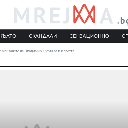
ЖЪЛТО
СКАНДАЛИ
СЕНЗАЦИОННО
С
т влизането на Владимир Путин във властта