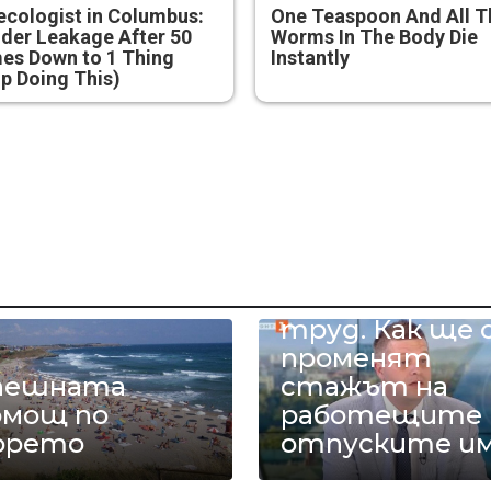
cologist in Columbus:
One Teaspoon And All T
der Leakage After 50
Worms In The Body Die
es Down to 1 Thing
Instantly
p Doing This)
4-часовият
труд. Как ще 
променят
пешната
стажът на
омощ по
работещите 
орето
отпуските и
ц. Николай
Какво ще е
имитров:
приблизител