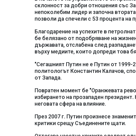
склонност за добри отношения със Зап
непоколебим лидер и започна втората 
позволи да спечели с 53 процента на п
Благодарение на успехите в петролна
бе белязано от подобряване на жизнен
държавата, отслабена след разпадане
върху медиите, които допреди това бя
"Сегашният Путин не е Путин от 1999-2
политологът Константин Калачов, спо
от Запада.
Повратен момент бе "Оранжевата револ
избирането на прозападен президент. 
неговата сфера на влияние.
През 2007 г. Путин произнесе знамени
критики срещу Съединените щати.