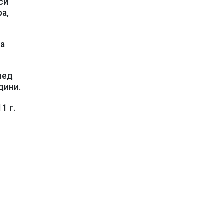
си
а,
на
лед
дини.
1 г.