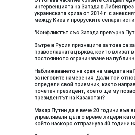
Оттогава насетне кризите следват една 
интервенцията на Запада в Либия през
украинската криза от 2014 г. с анекси
между Киев и проруските сепаратисти
"Конфликтът със Запада превърна Пути
Вътре в Русия признаците за това са 
православната църква, които влизат в
постоянното ограничаване на публични
Наближаването на края на мандата на 
за неговите намерения. Дали той отнов
определи свой приемник, както направ
почетен президент, което ще му позв
президентът на Казахстан?
Макар Путин да е вече 20 години във в
управлявали дълго време лидери като
който наскоро отпразнува 40 години н