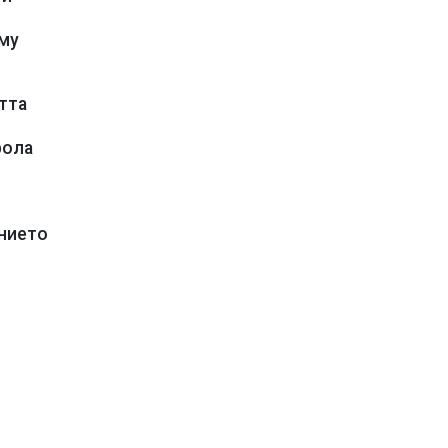
 му
тта
рола
анието