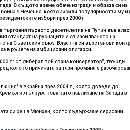
ада. В същото време обаче изгради и образа си на
война в Чечения, която засили популярността му и
резидентските избори през 2000 г.
та търговия първото десетилетие на Путин във влас
ия стандарт на руснаците и от засилването на
то на Съветския съюз. Властта си възстанови конт
ха в ръцете на амбициозни олигарси.
000 г.: от либерал той стана консерватор", твърди
ред когото причината за тази промяна е разочаров
юция" в Украйна през 2004 г., която доведе до
Кремъл изтълкува това като навлизане на Запада в
тата си реч в Мюнхен, която съдържаше сериозни