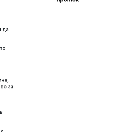
н да
 по
мня,
во за
в
 и