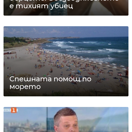
е тихият убиец
Спешната помощ по
морето