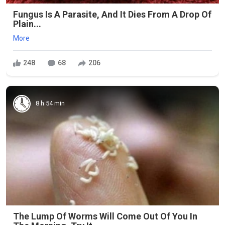
Fungus Is A Parasite, And It Dies From A Drop Of
Plain...
More
248
68
206
8 h 54 min
The Lump Of Worms Will Come Out Of You In