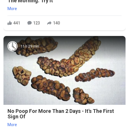
The Morning. Try It
More
441
123
140
11 h 29 min
No Poop For More Than 2 Days - It's The First
Sign Of
More