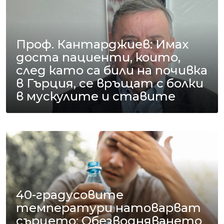
Проф. Кантарджиев: Имах
доста пациенти, които,
след като са били на почивка
в Гърция, се връщат с болки
в мускулите и ставите
40-градусовите
температури натоварват
сърцето: Обезводняването