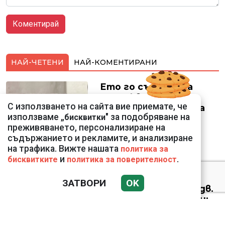
НАЙ-ЧЕТЕНИ
НАЙ-КОМЕНТИРАНИ
Ето го съпруга на
неадекватната
С използването на сайта вие приемате, че
външна министърка
използваме „
" за подобряване на
бисквитки
Велислава Петрова
преживяването, персонализиране на
съдържанието и рекламите, и анализиране
на трафика. Вижте нашата
политика за
и
.
бисквитките
политика за поверителност
Николай Попов за
ЗАТВОРИ
OK
фалшивия пиар на адв.
Димитър Марковски:
ТОЗИ ЧОВЕК Е
УНИКАЛЕН РОБИН ХУД