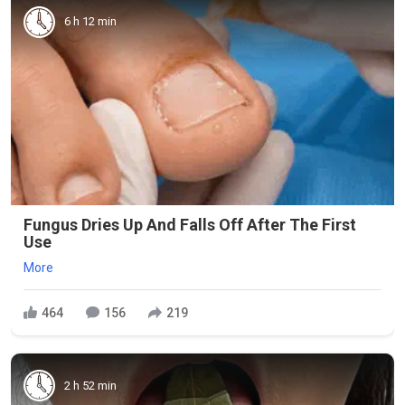
6 h 12 min
Fungus Dries Up And Falls Off After The First
Use
More
464
156
219
2 h 52 min