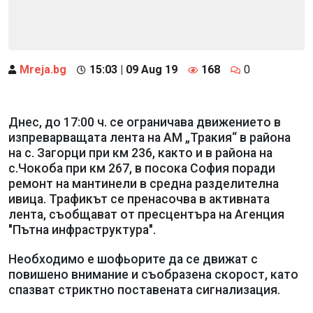
Mreja.bg
15:03 | 09 Aug 19
168
0
Днес, до 17:00 ч. се ограничава движението в
изпреварващата лента на АМ „Тракия“ в района
на с. Загорци при км 236, както и в района на
с.Чокоба при км 267, в посока София поради
ремонт на мантинели в средна разделителна
ивица. Трафикът се пренасочва в активната
лента, съобщават от пресцентъра на Агенция
"Пътна инфраструктура".
Необходимо е шофьорите да се движат с
повишено внимание и съобразена скорост, като
спазват стриктно поставената сигнализация.