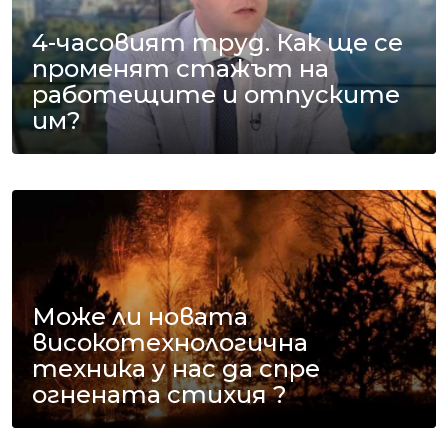
4-часовият труд. Как ще се
променят стажът на
работещите и отпуските
им?
Може ли новата
високотехнологична
техника у нас да спре
огнената стихия ?