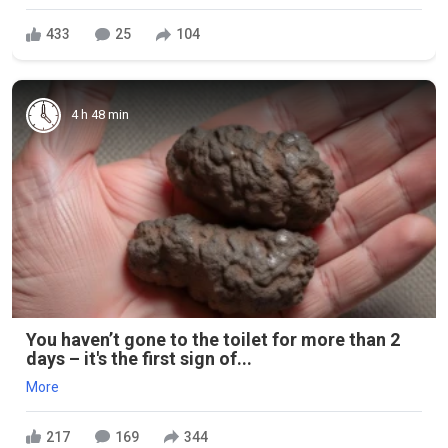
433
25
104
4 h 48 min
You haven’t gone to the toilet for more than 2
days – it's the first sign of...
More
217
169
344