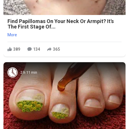
Find Papillomas On Your Neck Or Armpit? It's
The First Stage Of...
More
389
134
365
2 h 11 min