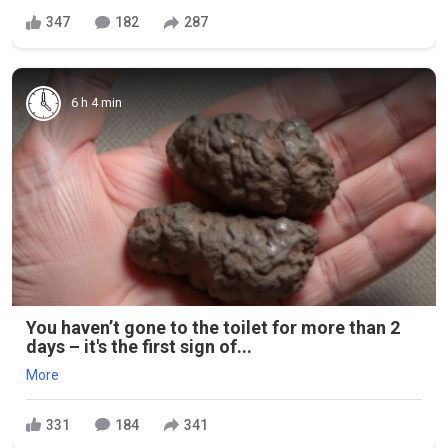
347
182
287
6 h 4 min
You haven’t gone to the toilet for more than 2
days – it's the first sign of...
More
331
184
341