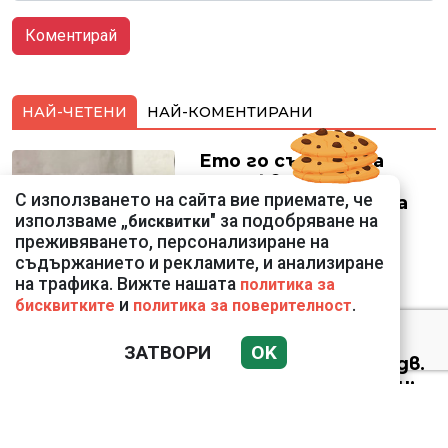
НАЙ-ЧЕТЕНИ
НАЙ-КОМЕНТИРАНИ
Ето го съпруга на
неадекватната
С използването на сайта вие приемате, че
външна министърка
използваме „
" за подобряване на
бисквитки
Велислава Петрова
преживяването, персонализиране на
съдържанието и рекламите, и анализиране
на трафика. Вижте нашата
политика за
и
.
бисквитките
политика за поверителност
Николай Попов за
ЗАТВОРИ
OK
фалшивия пиар на адв.
Димитър Марковски:
ТОЗИ ЧОВЕК Е
УНИКАЛЕН РОБИН ХУД