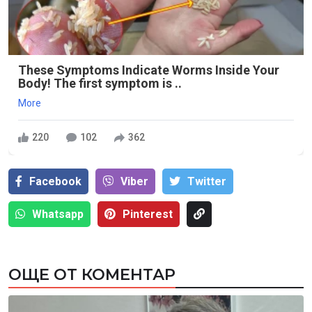
These Symptoms Indicate Worms Inside Your
Body! The first symptom is ..
More
220
102
362
Facebook
Viber
Тwitter
Whatsapp
Pinterest
ОЩЕ ОТ КОМЕНТАР