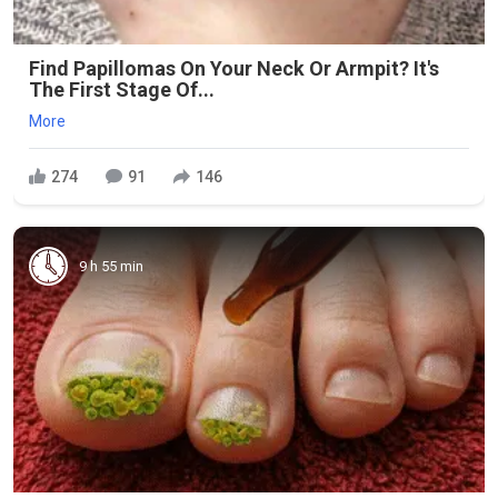
Find Papillomas On Your Neck Or Armpit? It's
The First Stage Of...
More
274
91
146
9 h 55 min