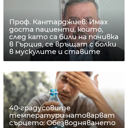
Проф. Кантарджиев: Имах
доста пациенти, които,
след като са били на почивка
в Гърция, се връщат с болки
в мускулите и ставите
40-градусовите
температури натоварват
сърцето: Обезводняването