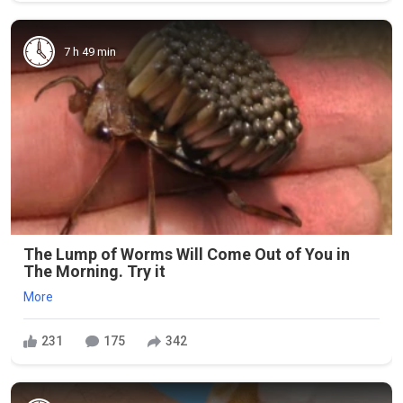
7 h 49 min
The Lump of Worms Will Come Out of You in
The Morning. Try it
More
231
175
342