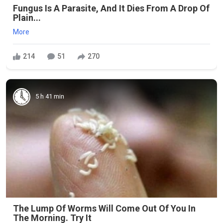
Fungus Is A Parasite, And It Dies From A Drop Of
Plain...
More
214
51
270
5 h 41 min
The Lump Of Worms Will Come Out Of You In
The Morning. Try It