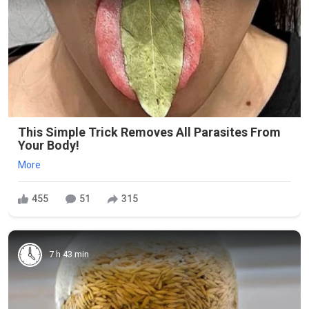
This Simple Trick Removes All Parasites From
Your Body!
More
455
51
315
7 h 43 min