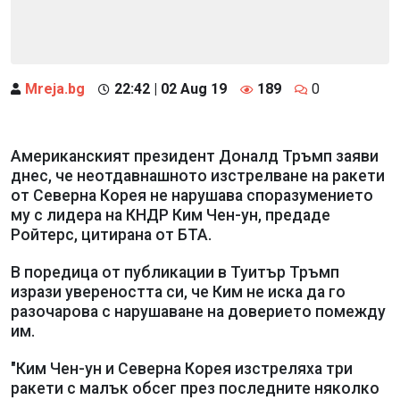
Mreja.bg
22:42 | 02 Aug 19
189
0
Американският президент Доналд Тръмп заяви
днес, че неотдавнашното изстрелване на ракети
от Северна Корея не нарушава споразумението
му с лидера на КНДР Ким Чен-ун, предаде
Ройтерс, цитирана от БТА.
В поредица от публикации в Туитър Тръмп
изрази увереността си, че Ким не иска да го
разочарова с нарушаване на доверието помежду
им.
"Ким Чен-ун и Северна Корея изстреляха три
ракети с малък обсег през последните няколко