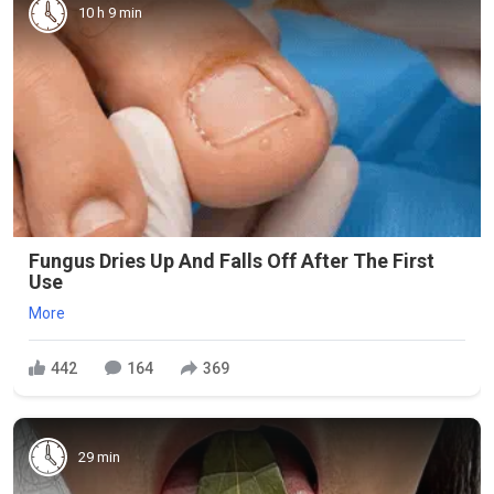
10 h 9 min
Fungus Dries Up And Falls Off After The First
Use
More
442
164
369
29 min