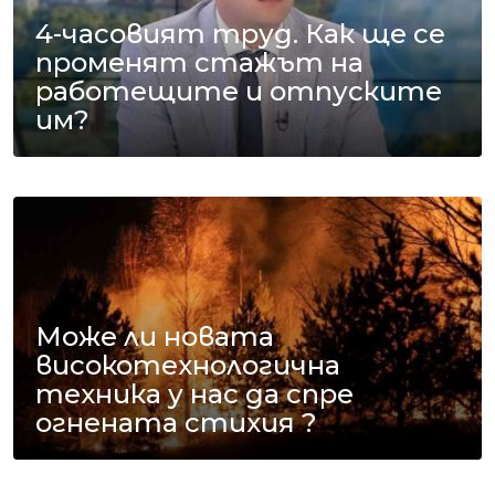
4-часовият труд. Как ще се
променят стажът на
работещите и отпуските
им?
Може ли новата
високотехнологична
техника у нас да спре
огнената стихия ?