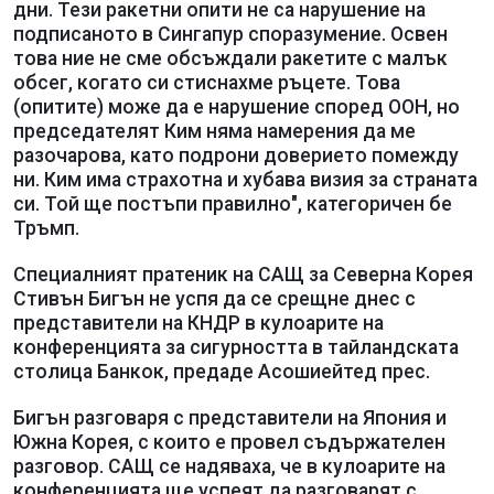
дни. Тези ракетни опити не са нарушение на
подписаното в Сингапур споразумение. Освен
това ние не сме обсъждали ракетите с малък
обсег, когато си стиснахме ръцете. Това
(опитите) може да е нарушение според ООН, но
председателят Ким няма намерения да ме
разочарова, като подрони доверието помежду
ни. Ким има страхотна и хубава визия за страната
си. Той ще постъпи правилно", категоричен бе
Тръмп.
Специалният пратеник на САЩ за Северна Корея
Стивън Бигън не успя да се срещне днес с
представители на КНДР в кулоарите на
конференцията за сигурността в тайландската
столица Банкок, предаде Асошиейтед прес.
Бигън разговаря с представители на Япония и
Южна Корея, с които е провел съдържателен
разговор. САЩ се надяваха, че в кулоарите на
конференцията ще успеят да разговарят с