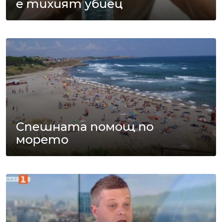
е тихият убиец
Спешната помощ по
морето