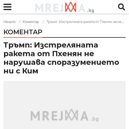
Начало
Коментар
Тръмп: Изстреляната ракета от Пхенян не нарушава споразумението ни с Ким
КОМЕНТАР
Тръмп: Изстреляната
ракета от Пхенян не
нарушава споразумението
ни с Ким