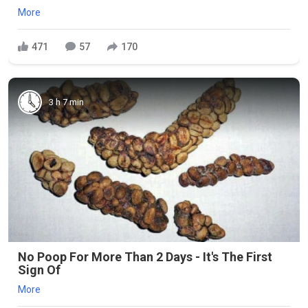
More
471
57
170
3 h 7 min
No Poop For More Than 2 Days - It's The First
Sign Of
More