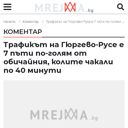
Начало
Коментар
Трафикът на Гюргево-Русе е 7 пъти по-голям от обичайния, колите чакали по 40 минути
КОМЕНТАР
Трафикът на Гюргево-Русе е
7 пъти по-голям от
обичайния, колите чакали
по 40 минути