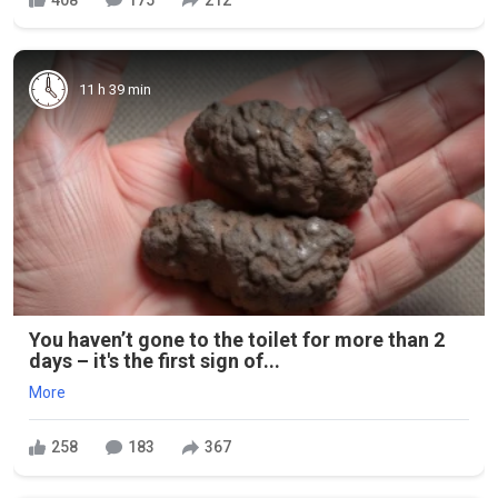
11 h 39 min
You haven’t gone to the toilet for more than 2
days – it's the first sign of...
More
258
183
367