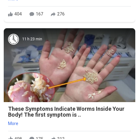
404
167
276
11 h 23 min
These Symptoms Indicate Worms Inside Your
Body! The first symptom is ..
More
408
175
212