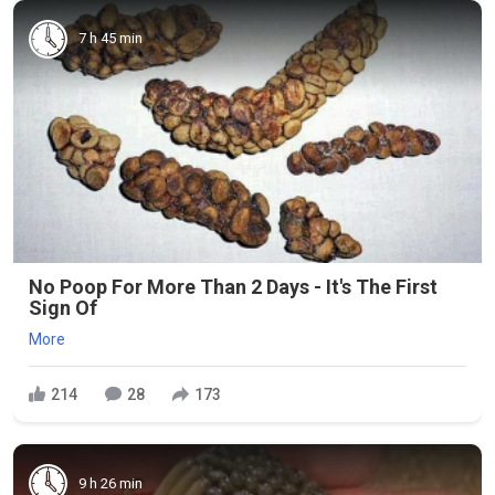
7 h 45 min
No Poop For More Than 2 Days - It's The First
Sign Of
More
214
28
173
9 h 26 min