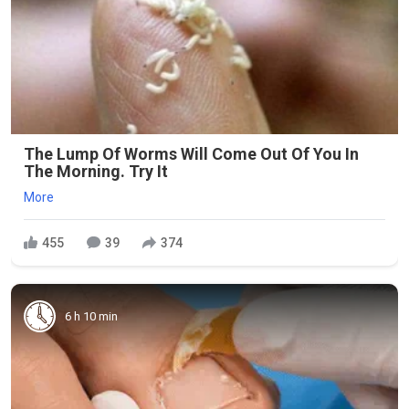
The Lump Of Worms Will Come Out Of You In
The Morning. Try It
More
455
39
374
6 h 10 min