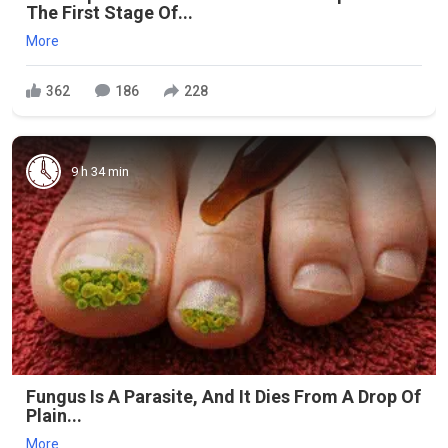
The First Stage Of...
More
362
186
228
9 h 34 min
Fungus Is A Parasite, And It Dies From A Drop Of
Plain...
More