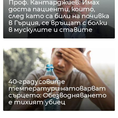
Проф. Кантарджиев: Имах
доста пациенти, които,
след като са били на почивка
в Гърция, се връщат с болки
в мускулите и ставите
40-градусовите
температури натоварват
сърцето: Обезводняването
е тихият убиец