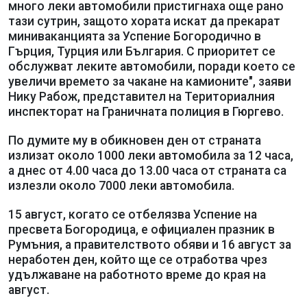
много леки автомобили пристигнаха още рано
тази сутрин, защото хората искат да прекарат
миниваканцията за Успение Богородично в
Гърция, Турция или България. С приоритет се
обслужват леките автомобили, поради което се
увеличи времето за чакане на камионите", заяви
Нику Рабож, представител на Териториалния
инспекторат на Граничната полиция в Гюргево.
По думите му в обикновен ден от страната
излизат около 1000 леки автомобила за 12 часа,
а днес от 4.00 часа до 13.00 часа от страната са
излезли около 7000 леки автомобила.
15 август, когато се отбелязва Успение на
пресвета Богородица, е официален празник в
Румъния, а правителството обяви и 16 август за
неработен ден, който ще се отработва чрез
удължаване на работното време до края на
август.