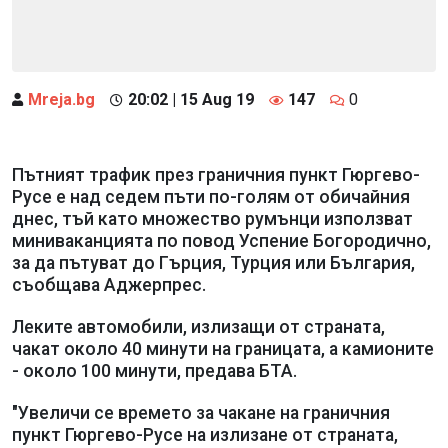
Mreja.bg
20:02 | 15 Aug 19
147
0
Пътният трафик през граничния пункт Гюргево-
Русе е над седем пъти по-голям от обичайния
днес, тъй като множество румънци използват
миниваканцията по повод Успение Богородично,
за да пътуват до Гърция, Турция или България,
съобщава Аджерпрес.
Леките автомобили, излизащи от страната,
чакат около 40 минути на границата, а камионите
- около 100 минути, предава БТА.
"Увеличи се времето за чакане на граничния
пункт Гюргево-Русе на излизане от страната,