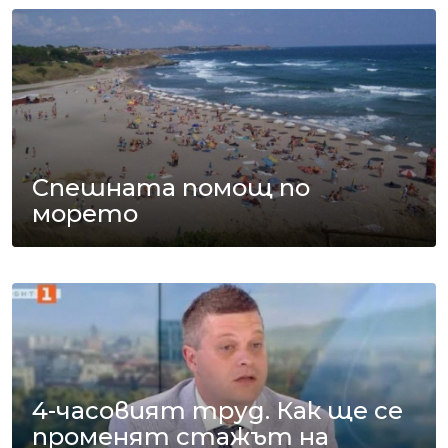
Спешната помощ по
морето
4-часовият труд. Как ще се
променят стажът на