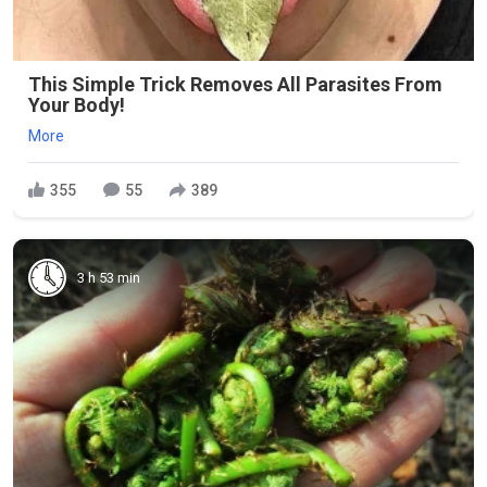
This Simple Trick Removes All Parasites From
Your Body!
More
355
55
389
3 h 53 min