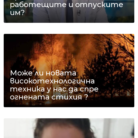
работещите и отпуските
им?
Може ли новата
високотехнологична
техника у нас да спре
огнената стихия ?