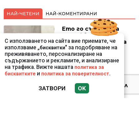
НАЙ-ЧЕТЕНИ
НАЙ-КОМЕНТИРАНИ
Ето го съпруга на
неадекватната
С използването на сайта вие приемате, че
външна министърка
използваме „
" за подобряване на
бисквитки
Велислава Петрова
преживяването, персонализиране на
съдържанието и рекламите, и анализиране
на трафика. Вижте нашата
политика за
и
.
бисквитките
политика за поверителност
Ким Чен Ун е получил
ЗАТВОРИ
OK
22 милиарда долара
свръхпечалба от
началото на войната в
Украйна