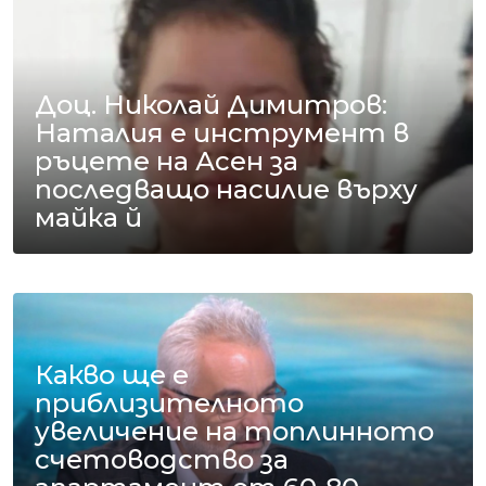
Доц. Николай Димитров:
Наталия е инструмент в
ръцете на Асен за
последващо насилие върху
майка й
Какво ще е
приблизителното
увеличение на топлинното
счетоводство за