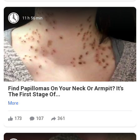
11 h 56 min
Find Papillomas On Your Neck Or Armpit? It's
The First Stage Of...
More
173
107
361