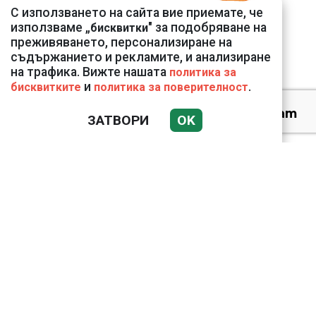
С използването на сайта вие приемате, че
тревожна картина
използваме „
" за подобряване на
бисквитки
преживяването, персонализиране на
съдържанието и рекламите, и анализиране
на трафика. Вижте нашата
политика за
и
.
бисквитките
политика за поверителност
Веригите пробутват
ЗАТВОРИ
OK
вносни продукти за
български
Ким Чен Ун е получил
22 милиарда долара
свръхпечалба от
началото на войната в
Украйна