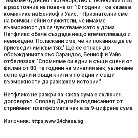
"Имахме чудесно партньорство с телевизия НВО
в разстояние на повече от 10 години - се казва в
комюнике на Бениоф и Уайс. - Признателни сме
на всички нейни служители, че имахме
възможност да се чувстваме като у дома.
Нетфликс обаче създаде нещо впечатляващо и
невиждано. Поласкани сме, че ни поканиха да се
присъединим към тях." Що се отнася до
обсъжданията със Сарандос, Бениоф и Уайс
отбелязаха: "Спомняме си едни и същи сцени от
филми от 80-те години на миналия век, увличаме
се по едни и същи книги и по едни и същи
възможности да разкажем истории."
Нетфликс не разкри за каква сума е сключен
договорът. Според Дедлайн подписаният от
стрийминг платформата чек е за 9-цифрена сума.
Източник:
https:www.24chasa.bg