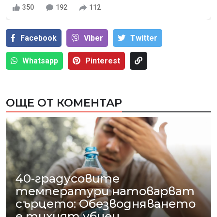
350
192
112
Facebook
Viber
Тwitter
Whatsapp
Pinterest
ОЩЕ ОТ КОМЕНТАР
40-градусовите
температури натоварват
сърцето: Обезводняването
е тихият убиец