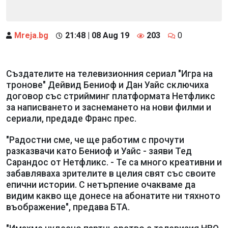
Mreja.bg
21:48 | 08 Aug 19
203
0
Създателите на телевизионния сериал "Игра на
тронове" Дейвид Бениоф и Дан Уайс сключиха
договор със стрийминг платформата Нетфликс
за написването и заснемането на нови филми и
сериали, предаде Франс прес.
"Радостни сме, че ще работим с прочути
разказвачи като Бениоф и Уайс - заяви Тед
Сарандос от Нетфликс. - Те са много креативни и
забавляваха зрителите в целия свят със своите
епични истории. С нетърпение очакваме да
видим какво ще донесе на абонатите ни тяхното
въображение", предава БТА.