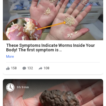
These Symptoms Indicate Worms Inside Your
Body! The first symptom is ..
More
158
132
108
9 h 9 min