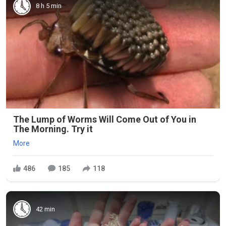
8 h 5 min
The Lump of Worms Will Come Out of You in
The Morning. Try it
More
486
185
118
42 min