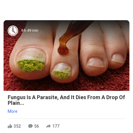
9 h 49 min
Fungus Is A Parasite, And It Dies From A Drop Of
Plain...
More
352
56
177