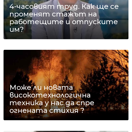
4-часовият труд. Как ще се
променят стажът на
работещите и отпуските
им?
Може ли новата
високотехнологична
техника у нас да спре
огнената стихия ?