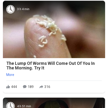
3 h 4 min
The Lump Of Worms Will Come Out Of You In
The Morning. Try It
More
444
189
316
4 h 51 min