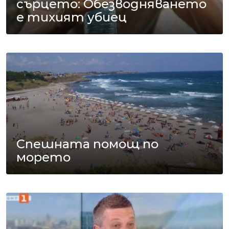
сърцето: Обезводняването
е тихият убиец
Спешната помощ по
морето