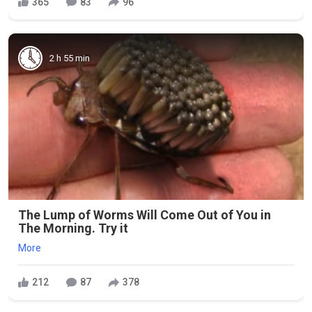
365
83
96
2 h 55 min
The Lump of Worms Will Come Out of You in
The Morning. Try it
More
212
87
378