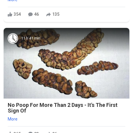
354
46
135
11 h 41 min
No Poop For More Than 2 Days - It's The First
Sign Of
More