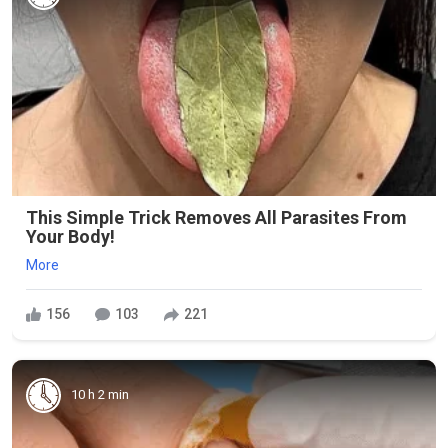
This Simple Trick Removes All Parasites From
Your Body!
More
156
103
221
10 h 2 min