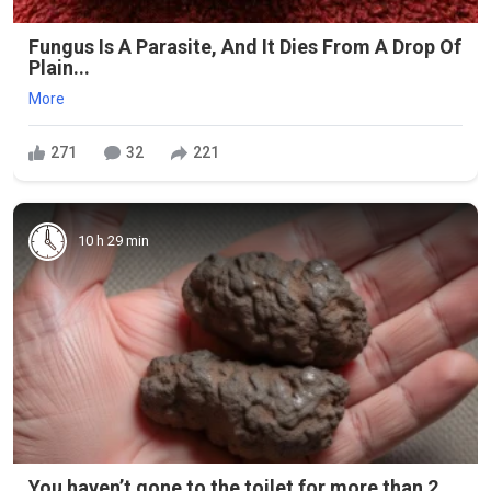
Fungus Is A Parasite, And It Dies From A Drop Of
Plain...
More
271
32
221
10 h 29 min
You haven’t gone to the toilet for more than 2