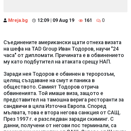
Mreja.bg
12:09 | 09 Aug 19
161
0
Съединените американски щати отнеха визата
на шефа на TAD Group Иван Тодоров, научи "24
часа" от дипломати. Причината е в обвинението
му като подбутител на атаката срещу НАП.
Заради нея Тодоров е обвинен в теророзъм,
целящ създаване на смут и паника в
обществото. Самият Тодоров отрича
обвиненията. Той имаше виза, защото е
представител на тамошна верига ресторанти за
сандвичи в цяла Източна Европа. Според
мълвата, това е втора негова санкция от САЩ.
През 1997 г. е разследван заради скиминг. С
данни, получени от негови пос терминали, са