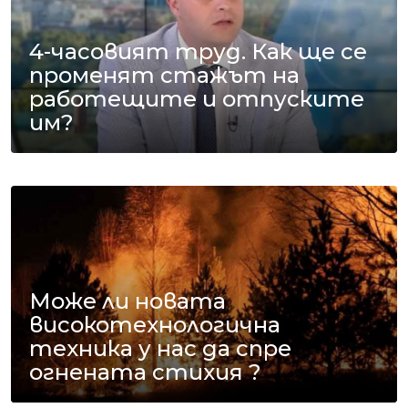
4-часовият труд. Как ще се
променят стажът на
работещите и отпуските
им?
Може ли новата
високотехнологична
техника у нас да спре
огнената стихия ?