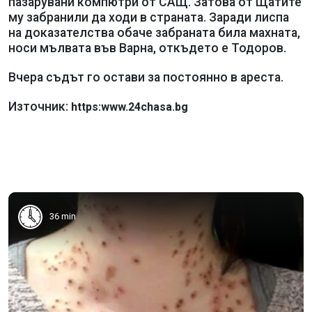
пазарувани компютри от САЩ. Затова от Щатите
му забранили да ходи в страната. Заради лиспа
на доказателства обаче забраната била махната,
носи мълвата във Варна, откъдето е Тодоров.
Вчера съдът го остави за постоянно в ареста.
Източник:
https:www.24chasa.bg
36 min