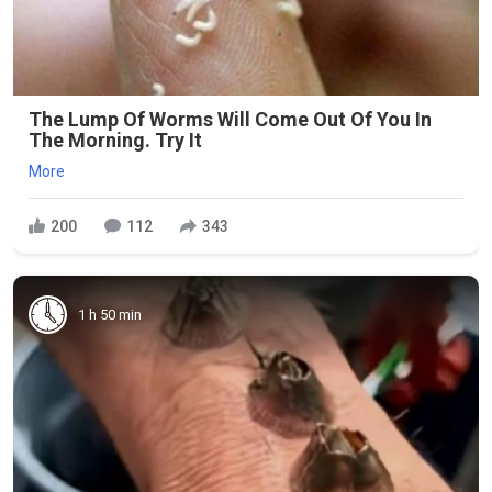
The Lump Of Worms Will Come Out Of You In
The Morning. Try It
More
200
112
343
1 h 50 min