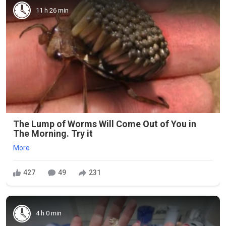
11 h 26 min
The Lump of Worms Will Come Out of You in
The Morning. Try it
More
427
49
231
4 h 0 min