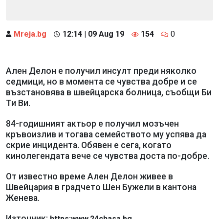
Mreja.bg
12:14 | 09 Aug 19
154
0
Ален Делон е получил инсулт преди няколко
седмици, но в момента се чувства добре и се
възстановява в швейцарска болница, съобщи Би
Ти Ви.
84-годишният актьор е получил мозъчен
кръвоизлив и тогава семейството му успява да
скрие инцидента. Обявен е сега, когато
кинолегендата вече се чувства доста по-добре.
От известно време Ален Делон живее в
Швейцария в градчето Шен Бужели в кантона
Женева.
Източник:
https:www.24chasa.bg