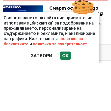
Смарт оферти с до
90% отстъпка за над
С използването на сайта вие приемате, че
150 устройства от
използваме „
" за подобряване на
бисквитки
Vivacom през август
преживяването, персонализиране на
съдържанието и рекламите, и анализиране
на трафика. Вижте нашата
политика за
и
.
бисквитките
политика за поверителност
Подводни кадри от
ЗАТВОРИ
OK
Корфу разкриха
тревожна картина
Веригите пробутват
вносни продукти за
български