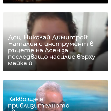
Доц. Николай Димитров:
Наталия е инструмент в
ръцете на Асен за
последващо насилие върху
майка й
Какво ще е
приблизителното