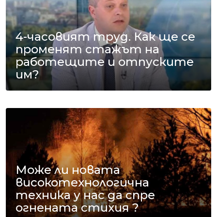
4-часовият труд. Как ще се
променят стажът на
работещите и отпуските
им?
Може ли новата
високотехнологична
техника у нас да спре
огнената стихия ?