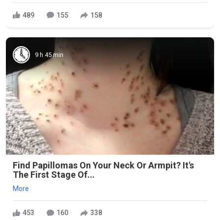
489
155
158
9 h 45 min
Find Papillomas On Your Neck Or Armpit? It's
The First Stage Of...
More
453
160
338