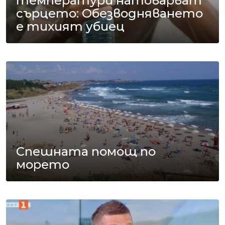
температури натоварват
сърцето: Обезводняването
е тихият убиец
Спешната помощ по
морето