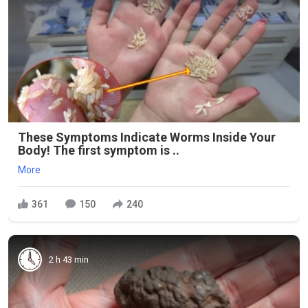
These Symptoms Indicate Worms Inside Your
Body! The first symptom is ..
More
361
150
240
2 h 43 min