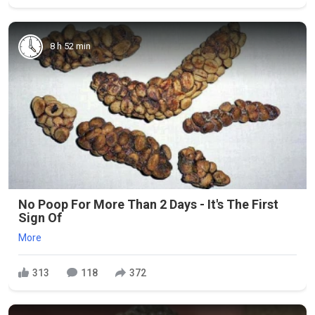
8 h 52 min
No Poop For More Than 2 Days - It's The First
Sign Of
More
313
118
372