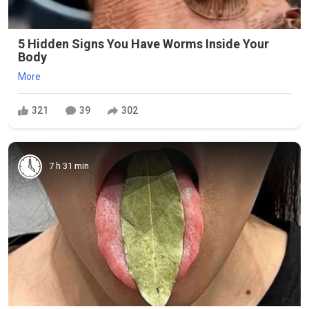
5 Hidden Signs You Have Worms Inside Your
Body
More
321
39
302
7 h 31 min