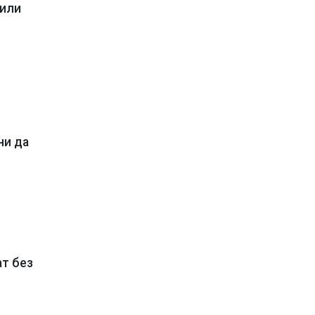
 или
ни да
ат без