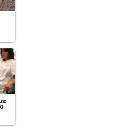
r
us:
50