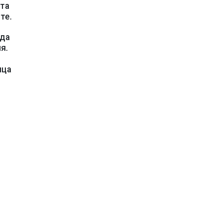
ата
те.
 да
я.
ица