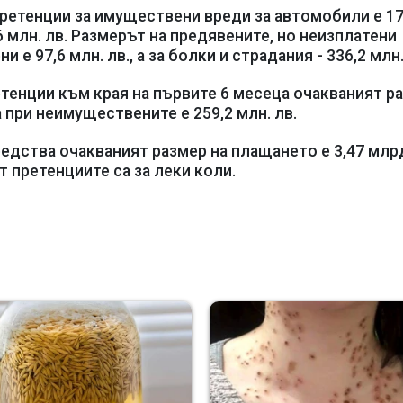
ретенции за имуществени вреди за автомобили е 17
,6 млн. лв. Размерът на предявените, но неизплатени
е 97,6 млн. лв., а за болки и страдания - 336,2 млн.
тенции към края на първите 6 месеца очакваният р
а при неимуществените е 259,2 млн. лв.
едства очакваният размер на плащането е 3,47 млрд.
от претенциите са за леки коли.