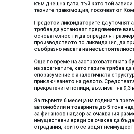
към днешна дата, тъй като той зависи
техните правомощия, посочват от Ком
Предстои ликвидаторите да уточнят а
трябва да установят предявените взем
основателност и да определят размер
производството по ликвидация, да пр
съобразно масата на несъстоятелност
Още по време на застрахователната бу
на засегнатите, като парите трябва да
споразумение с аналогичната структу
приключването на делото. Средствата
прекратените полици, възлизат на 9,3 
За първите 6 месеца на годината прет
автомобили и товарните до 5 тона над
за финансов надзор за очаквания разм
имуществени вреди се очаква да бъдат 
страдания, които се водят неимуществ