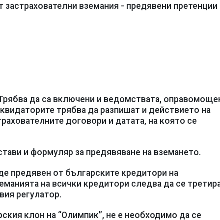
ат застрахователни вземания - предявени претенции
 Трябва да са включени и ведомствата, оправомоще
иквидаторите трябва да разпишат и действието на
рахователните договори и датата, на която се
стави и формуляр за предявяване на вземането.
ъде предявен от българските кредитори на
земанията на всички кредитори следва да се третир
вия регулатор.
рския клон на “Олимпик”, не е необходимо да се