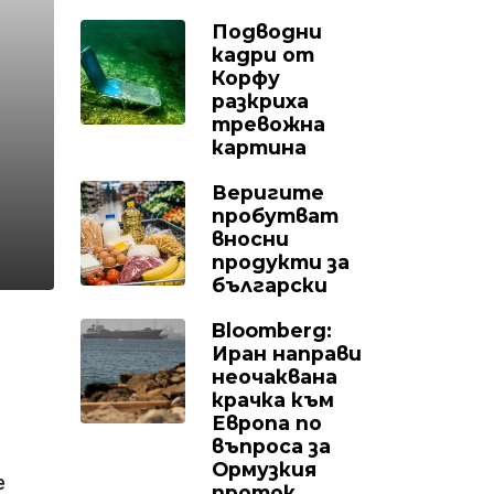
Подводни
кадри от
Корфу
разкриха
тревожна
картина
Веригите
пробутват
вносни
продукти за
български
Bloomberg:
Иран направи
неочаквана
крачка към
Европа по
въпроса за
Ормузкия
е
проток