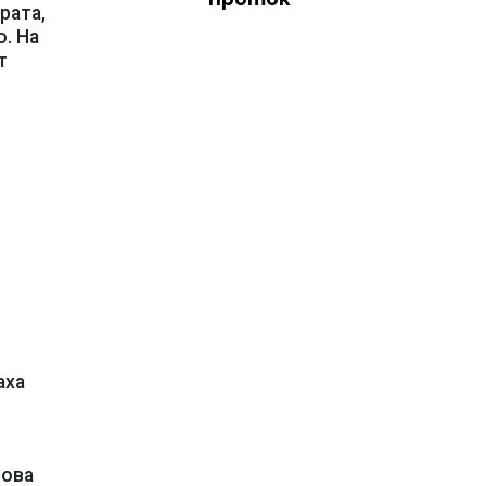
рата,
. На
т
аха
това