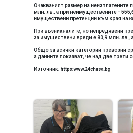
Очакваният размер на неизплатените п
млн. лв., а при неимуществените - 555
имуществени претенции към края на юни 
При възникналите, но непредявени пре
за имуществени вреди е 80,9 млн. лв., 
Общо за всички категории превозни ср
а данните показват, че над две трети 
Източник:
https:www.24chasa.bg