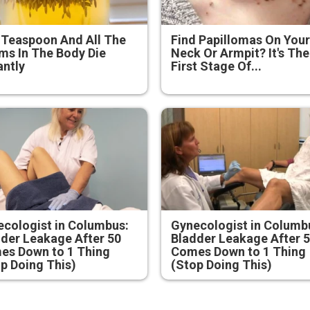
 Teaspoon And All The
Find Papillomas On You
s In The Body Die
Neck Or Armpit? It's The
antly
First Stage Of...
cologist in Columbus:
Gynecologist in Columb
der Leakage After 50
Bladder Leakage After 
es Down to 1 Thing
Comes Down to 1 Thing
p Doing This)
(Stop Doing This)