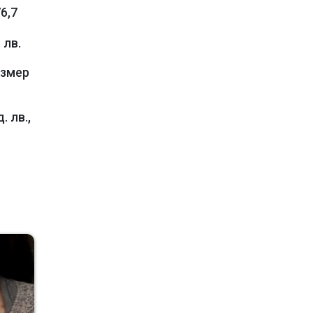
6,7
 лв.
азмер
 лв.,