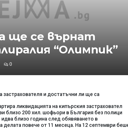
га ще се върнат
лиралия “Олимпик”
0
а застрахователя и достатъчни ли ще са
тартира ликвидацията на кипърския застраховател
ви близо 200 хил. шофьори в България без полици
 идва близо година след обявяването в
 делата повече от 11 месеца. На 12 септември беш