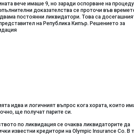
ината вече имаше 9, но заради оспорване на процеду
допълнителни доказателства се проточи във времето
двама постоянни ликвидатори. Това са досегашния
представител на Република Кипър. Решението за
идация
ята идва и логичният въпрос кога хората, които им
очно, ще получат парите си.
ството по ликвидация се очаква ликвидаторите да
ки известни кредитори на Olympic Insurance Co. В 