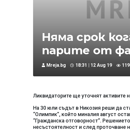
Няма срок ко
парите от фа
Mreja.bg
18:31 | 12 Aug 19
119
Ликвидаторите ще уточнят активите н
На 30 юли съдът в Никозия реши да с
“Олимпик”, който миналия август оста
“Гражданска отговорност”. Решението
несъстоятелност и след проточване на