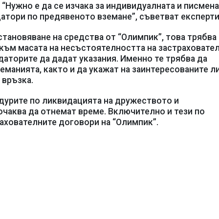
“Нужно е да се изчака за индивидуалната и писмен
атори по предявеното вземане”, съветват експерти
становяване на средства от “Олимпик”, това трябва
 към масата на несъстоятелността на застраховател
даторите да дадат указания. Именно те трябва да
земанията, както и да укажат на заинтересованите л
 връзка.
дурите по ликвидацията на дружеството и
очаква да отнемат време. Включително и тези по
ахователните договори на “Олимпик”.