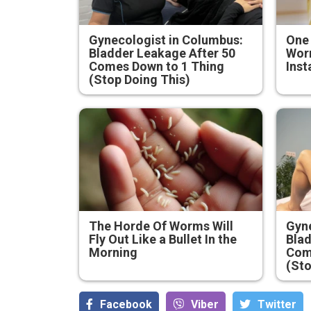
Gynecologist in Columbus:
One
Bladder Leakage After 50
Worm
Comes Down to 1 Thing
Inst
(Stop Doing This)
The Horde Of Worms Will
Gyne
Fly Out Like a Bullet In the
Blad
Morning
Com
(Sto
Facebook
Viber
Тwitter