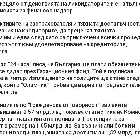
 изцяло от действията на ликвидаторите и е напълн
исията за финансов надзор.
ктивите на застрахователя и тяхната достатъчност.
ания на кредиторите, да преценят тяхната
а им и едва след като са приключени всички процед
истъпят към удовлетворяване на кредиторите,
та.
ря “24 часа” писа, че България ще плати обезщетен
 се дадат през Гаранционния фонд. Той е подписал
ра в Кипър. Изплащането на полиците ще стане след
, които “Олимпик” трябва да върне по предварител
млн. лв.
енциите по “Гражданска отговорност” за леките
вишават 2,57 млрд. лв., показва статистика на Коми
ер на плащанията по полицата. Претенциите за
в размер на 1,05 млрд. лв. За възникнали болки и
ени вреди, плащанията са достигнали 1,52 млрд. лв