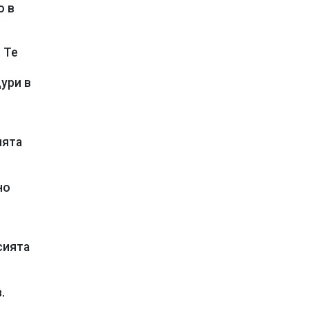
о в
 Те
ури в
ията
но
сията
.