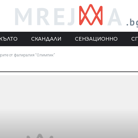
ЖЪЛТО
СКАНДАЛИ
СЕНЗАЦИОННО
С
арите от фалиралия “Олимпик”