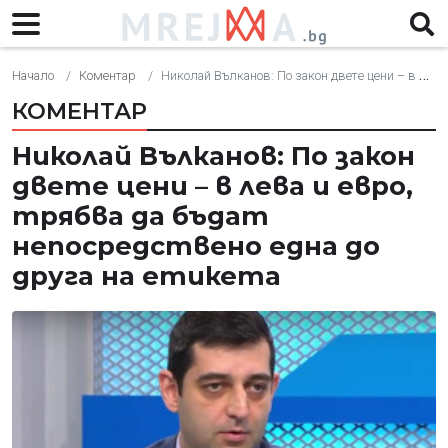
Начало
Коментар
Николай Вълканов: По закон двете цени – в лева и евро, трябва да бъдат непосредствено една до друга на етикета
КОМЕНТАР
Николай Вълканов: По закон
двете цени – в лева и евро,
трябва да бъдат
непосредствено една до
друга на етикета