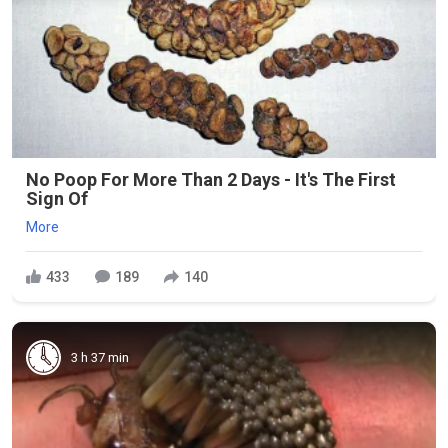
No Poop For More Than 2 Days - It's The First
Sign Of
More
433
189
140
3 h 37 min