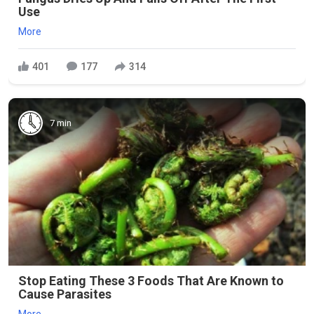
Use
More
401
177
314
7 min
Stop Eating These 3 Foods That Are Known to
Cause Parasites
More