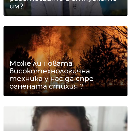
им?
Може ли новата
високотехнологична
техника у нас да спре
огнената стихия ?