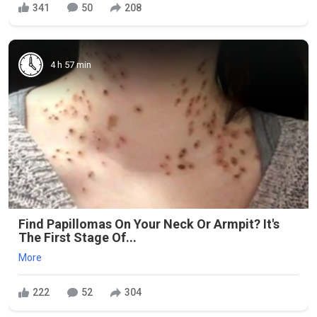
341
50
208
4 h 57 min
Find Papillomas On Your Neck Or Armpit? It's
The First Stage Of...
More
222
52
304