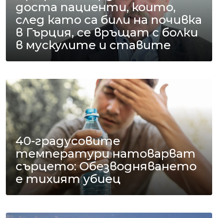
доста пациенти, които,
след като са били на почивка
в Гърция, се връщат с болки
в мускулите и ставите
40-градусовите
температури натоварват
сърцето: Обезводняването
е тихият убиец