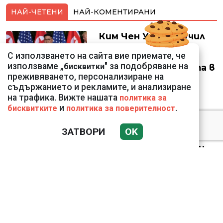
НАЙ-ЧЕТЕНИ
НАЙ-КОМЕНТИРАНИ
Ким Чен Ун е получил
22 милиарда долара
С използването на сайта вие приемате, че
свръхпечалба от
използваме „
" за подобряване на
бисквитки
началото на войната в
преживяването, персонализиране на
Украйна
съдържанието и рекламите, и анализиране
на трафика. Вижте нашата
политика за
и
.
бисквитките
политика за поверителност
18 тона храна за
ЗАТВОРИ
OK
кучетата в
столичните приюти
дари Kaufland за година
и половина
Анна Митова от НАП: