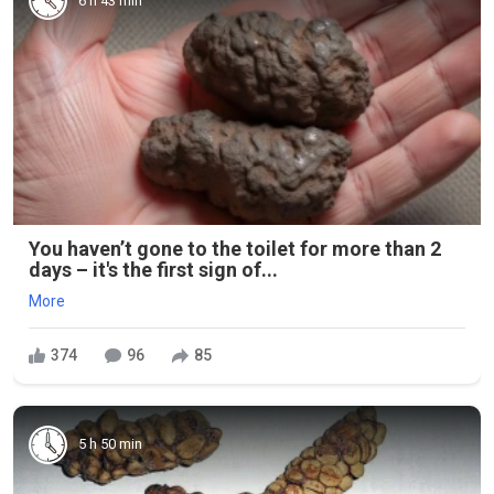
6 h 43 min
You haven’t gone to the toilet for more than 2
days – it's the first sign of...
More
374
96
85
5 h 50 min