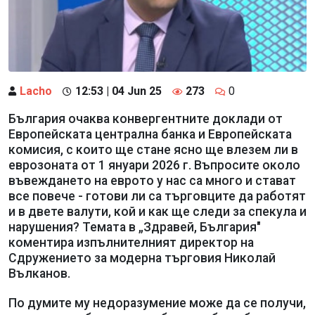
Lacho
12:53 | 04 Jun 25
273
0
България очаква конвергентните доклади от
Европейската централна банка и Европейската
комисия, с които ще стане ясно ще влезем ли в
еврозоната от 1 януари 2026 г. Въпросите около
въвеждането на еврото у нас са много и стават
все повече - готови ли са търговците да работят
и в двете валути, кой и как ще следи за спекула и
нарушения? Темата в „Здравей, България"
коментира изпълнителният директор на
Сдружението за модерна търговия Николай
Вълканов.
По думите му недоразумение може да се получи,