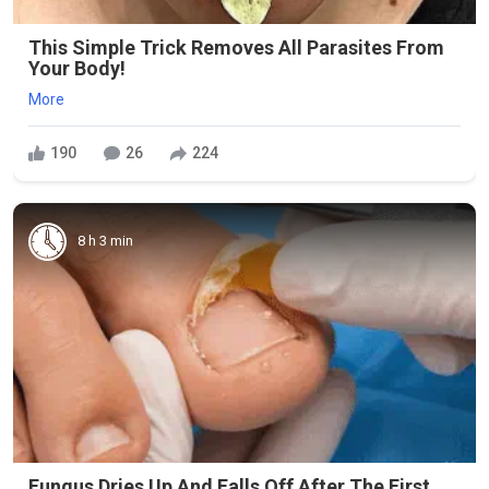
This Simple Trick Removes All Parasites From
Your Body!
More
190
26
224
8 h 3 min
Fungus Dries Up And Falls Off After The First