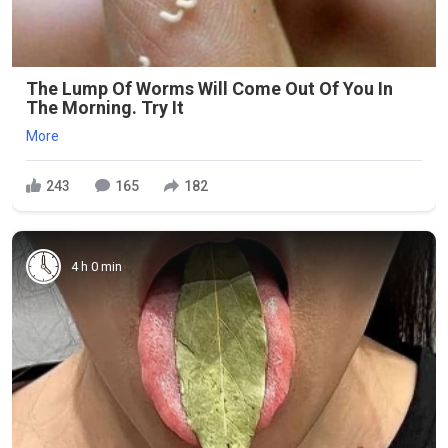
The Lump Of Worms Will Come Out Of You In
The Morning. Try It
More
243
165
182
4 h 0 min