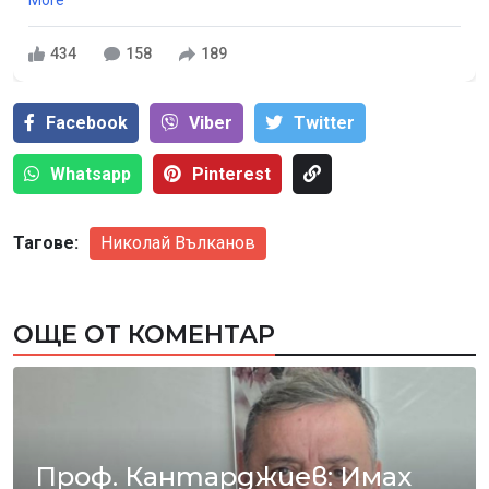
434
158
189
Facebook
Viber
Тwitter
Whatsapp
Pinterest
Тагове:
Николай Вълканов
ОЩЕ ОТ КОМЕНТАР
Проф. Кантарджиев: Имах