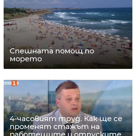
Спешната помощ по
морето
4-часовият труд. Как ще се
променят стажът на
работещите и отпуските