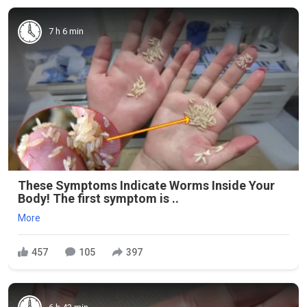
7 h 6 min
These Symptoms Indicate Worms Inside Your
Body! The first symptom is ..
More
457
105
397