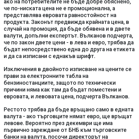
ако на потребителите не бъде добре обяснено,
че по-ниската цена не е промоционална, а
представлява евровата равностойност на
продукта. Законът предвижда крайната цена, в
случай на промоция, да бъде обявена и в двете
валути, допълни експертът. Вълканов подчерта,
че по закон двете цени - в лева и евро, трябва да
бъдат непосредствено една до друга на етикета
и да са изписани с еднакъв шрифт.
Изключения в двойното изписване на цените се
прави за електронните табла на
бензиностанциите, защото по технически
причини няма как там да бъдат поместени и
евровата, и левовата цена, подчерта Вълканов.
Рестото трябва да бъде връщано само в едната
валута - ако търговците нямат евро, ще връщат
левове. Вероятно през декември ще има
първично зареждане от БНБ към търговските
банки на валута, посочи директорът на