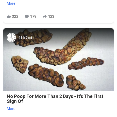
More
322
179
123
11 h 5 min
No Poop For More Than 2 Days - It's The First
Sign Of
More