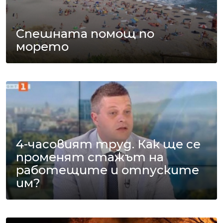
Спешната помощ по
морето
4-часовият труд. Как ще се
променят стажът на
работещите и отпуските
им?