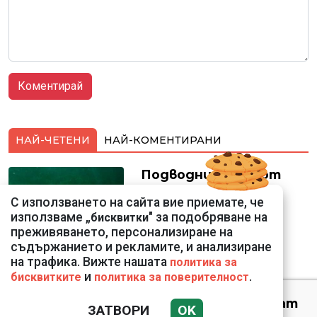
НАЙ-ЧЕТЕНИ
НАЙ-КОМЕНТИРАНИ
Подводни кадри от
Корфу разкриха
С използването на сайта вие приемате, че
тревожна картина
използваме „
" за подобряване на
бисквитки
преживяването, персонализиране на
съдържанието и рекламите, и анализиране
на трафика. Вижте нашата
политика за
и
.
бисквитките
политика за поверителност
Веригите пробутват
ЗАТВОРИ
OK