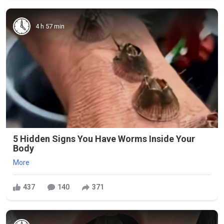
4 h 57 min
5 Hidden Signs You Have Worms Inside Your
Body
More
437
140
371