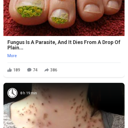
Fungus Is A Parasite, And It Dies From A Drop Of
Plain...
More
189
74
386
8 h 19 min