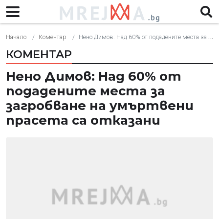
Начало
Коментар
Нено Димов: Над 60% от подадените места за загробване на умъртвени прасета са отказани
КОМЕНТАР
Нено Димов: Над 60% от
подадените места за
загробване на умъртвени
прасета са отказани