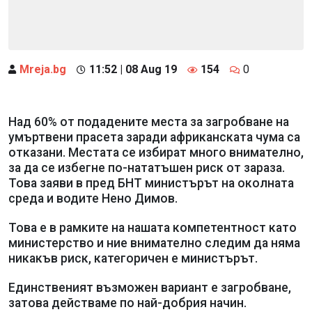
Mreja.bg
11:52 | 08 Aug 19
154
0
Над 60% от подадените места за загробване на
умъртвени прасета заради африканската чума са
отказани. Местата се избират много внимателно,
за да се избегне по-нататъшен риск от зараза.
Това заяви в пред БНТ министърът на околната
среда и водите Нено Димов.
Това е в рамките на нашата компетентност като
министерство и ние внимателно следим да няма
никакъв риск, категоричен е министърът.
Единственият възможен вариант е загробване,
затова действаме по най-добрия начин.