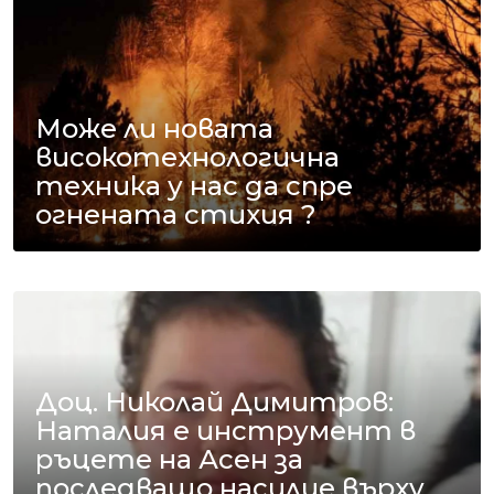
Може ли новата
високотехнологична
техника у нас да спре
огнената стихия ?
Доц. Николай Димитров:
Наталия е инструмент в
ръцете на Асен за
последващо насилие върху