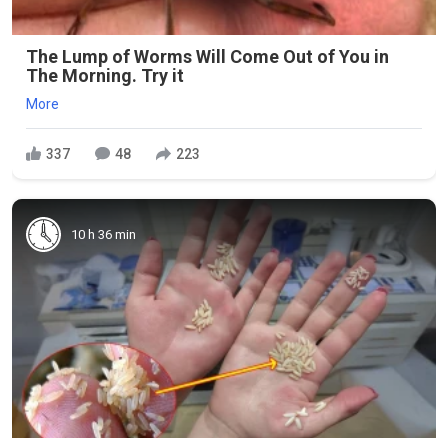
The Lump of Worms Will Come Out of You in
The Morning. Try it
More
337
48
223
10 h 36 min