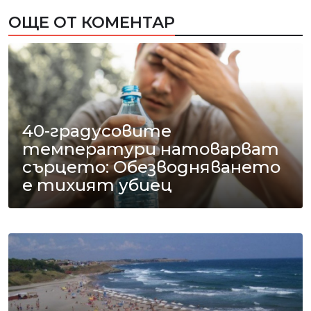
ОЩЕ ОТ КОМЕНТАР
40-градусовите
температури натоварват
сърцето: Обезводняването
е тихият убиец