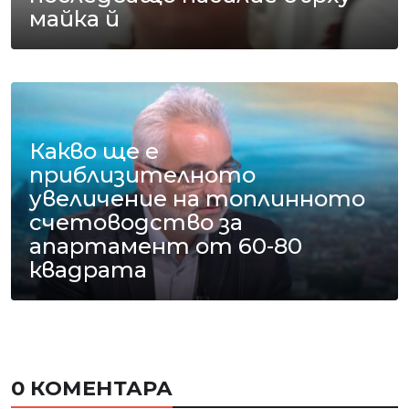
майка й
Какво ще е
приблизителното
увеличение на топлинното
счетоводство за
апартамент от 60-80
квадрата
0 КОМЕНТАРА