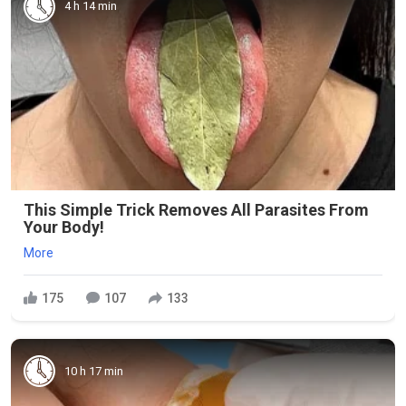
4 h 14 min
This Simple Trick Removes All Parasites From
Your Body!
More
175
107
133
10 h 17 min