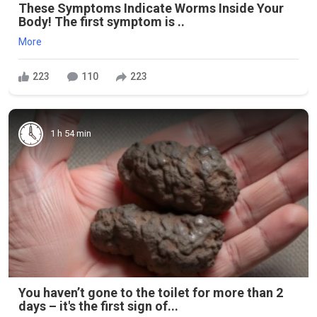
These Symptoms Indicate Worms Inside Your
Body! The first symptom is ..
More
223
110
223
1 h 54 min
You haven’t gone to the toilet for more than 2
days – it's the first sign of...