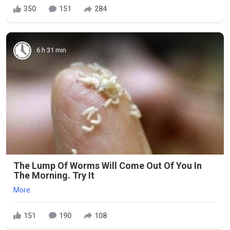
350
151
284
6 h 31 min
The Lump Of Worms Will Come Out Of You In
The Morning. Try It
More
151
190
108