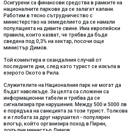
Осигурени са финансови средства в рамките на
националните паркове да се залагат капани.
Работим в тясно сътрудничество с
министерство на земеделието да се намали
популацията на дивите свине. Има европейски
правила, които казват, че трябва да бъде
сведена под 0,3% на хектар, посочи още
министър Димов.
Той коментира и скандалния случай от
последните дни, след като турист се изкъпа в
езерото Окото в Рила.
Служителите на Националния парк не могат да
бъдат навсякъде. За целта са сложени са
информационни табели и трябва да се
сигнализира при нарушения. Между 500 и 5000 лв
е порядъка на санкцията за този турист. Толкова
е и глобата за друг нарушител - популярен
влогър, който организира поход в Пирин,
допълни министър Димов.