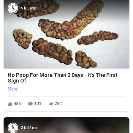
9 h 5 min
No Poop For More Than 2 Days - It's The First
Sign Of
More
486
101
284
3 h 54 min