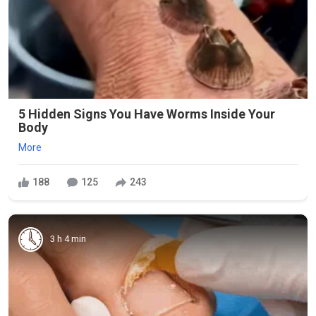
5 Hidden Signs You Have Worms Inside Your
Body
More
188
125
243
3 h 4 min