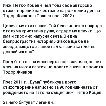
Инж. Петко Коцев е чел това свое авторско
стихотворение на честване на рождения ден на
Тодор Живков в Правец през 2002 г.
Целият му стих гласи: Той беше човек от народа
с голяма кристална душа, отдаде му всичко, що
има и скромно напусна света. В една
безпристрастна история Живков ще бъде
звезда, защото за свойта България кат Ботев
докрай изгоря“.
Пред бтв тогава инженерът поет заявява, че не е
член на никоя партия, но докато е жив ще почита
Тодор Живков.
През 2011 г. „Дума“ публикува друго
стихотворение написано за 90 годишнината от
рождението на Тато на същия инж. Петко Коцев:
За него битуват легенди...