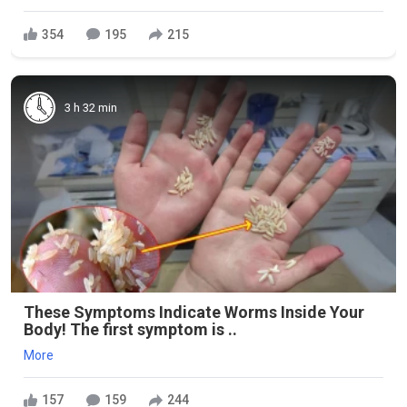
354
195
215
3 h 32 min
These Symptoms Indicate Worms Inside Your
Body! The first symptom is ..
More
157
159
244