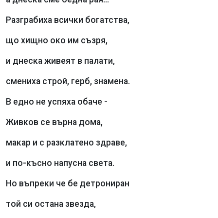
Разграбиха всички богатства,
що хищно око им съзря,
и днеска живеят в палати,
смениха строй, герб, знамена.
В едно не успяха обаче -
Живков се върна дома,
макар и с разклатено здраве,
и по-късно напусна света.
Но въпреки че бе детрониран
той си остана звезда,