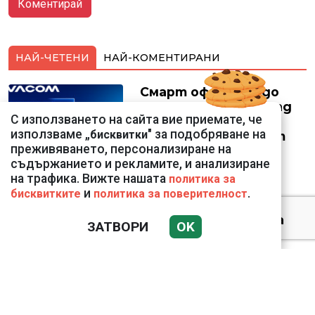
НАЙ-ЧЕТЕНИ
НАЙ-КОМЕНТИРАНИ
Смарт оферти с до
90% отстъпка за над
С използването на сайта вие приемате, че
150 устройства от
използваме „
" за подобряване на
бисквитки
Vivacom през август
преживяването, персонализиране на
съдържанието и рекламите, и анализиране
на трафика. Вижте нашата
политика за
и
.
бисквитките
политика за поверителност
Датската принцеса
ЗАТВОРИ
OK
Изабела влезе в
казармата