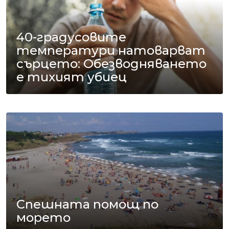
40-градусовите
температури натоварват
сърцето: Обезводняването
е тихият убиец
Спешната помощ по
морето