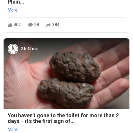
Plain...
More
402
98
384
2 h 45 min
You haven’t gone to the toilet for more than 2
days – it's the first sign of...
More