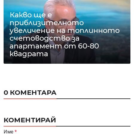
Какво ще е
приблизителното
увеличение на топлинното
счетоводство за
апартамент от 60-80
квадрата
0 КОМЕНТАРА
КОМЕНТИРАЙ
Име
*