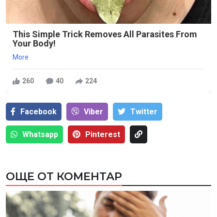
This Simple Trick Removes All Parasites From
Your Body!
More
260
40
224
Facebook
Viber
Тwitter
Whatsapp
Pinterest
ОЩЕ ОТ КОМЕНТАР