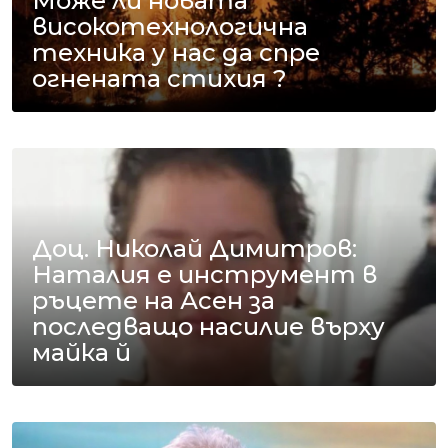
Може ли новата
високотехнологична
техника у нас да спре
огнената стихия ?
Доц. Николай Димитров:
Наталия е инструмент в
ръцете на Асен за
последващо насилие върху
майка й