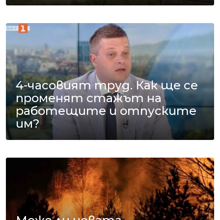
4-часовият труд. Как ще се
променят стажът на
работещите и отпуските
им?