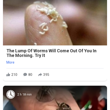
The Lump Of Worms Will Come Out Of You In
The Morning. Try It
More
210
80
395
2 h 18 min