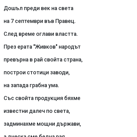
Дошъл преди век на света
на 7 септември във Правец.
След време оглави властта.
През ерата "Живков" народът
превърна в рай свойта страна,
построи стотици заводи,
на запада грабна ума.
Със свойта продукция бяхме
известни далеч по света,
задминахме мощни държави,
а днеска сме бедна рая...