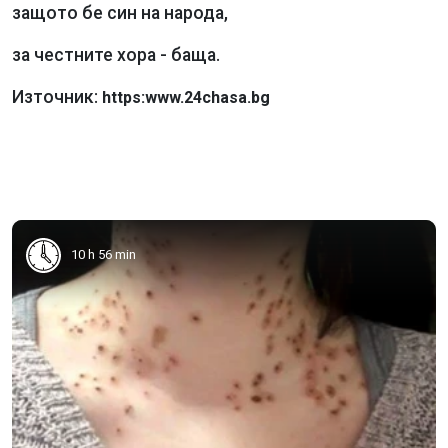
защото бе син на народа,
за честните хора - баща.
Източник:
https:www.24chasa.bg
10 h 56 min