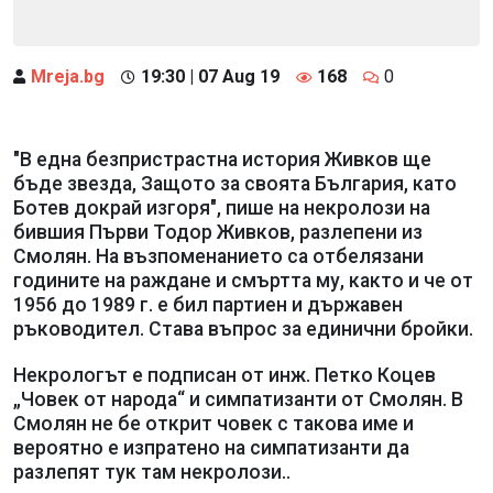
Mreja.bg
19:30 | 07 Aug 19
168
0
"В една безпристрастна история Живков ще
бъде звезда, Защото за своята България, като
Ботев докрай изгоря", пише на некролози на
бившия Първи Тодор Живков, разлепени из
Смолян. На възпоменанието са отбелязани
годините на раждане и смъртта му, както и че от
1956 до 1989 г. е бил партиен и държавен
ръководител. Става въпрос за единични бройки.
Некрологът е подписан от инж. Петко Коцев
„Човек от народа“ и симпатизанти от Смолян. В
Смолян не бе открит човек с такова име и
вероятно е изпратено на симпатизанти да
разлепят тук там некролози..