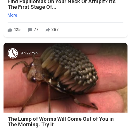
Find Papillomas On Your Neck Or Armpit? It's
The First Stage Of...
More
425
77
387
9 h 22 min
The Lump of Worms Will Come Out of You in
The Morning. Try it