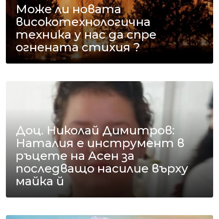
Може ли новата
високотехнологична
техника у нас да спре
огнената стихия ?
Доц. Николай Димитров:
Наталия е инструмент в
ръцете на Асен за
последващо насилие върху
майка й