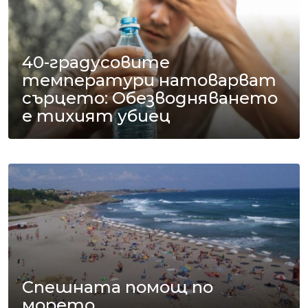
40-градусовите
температури натоварват
сърцето: Обезводняването
е тихият убиец
Спешната помощ по
морето