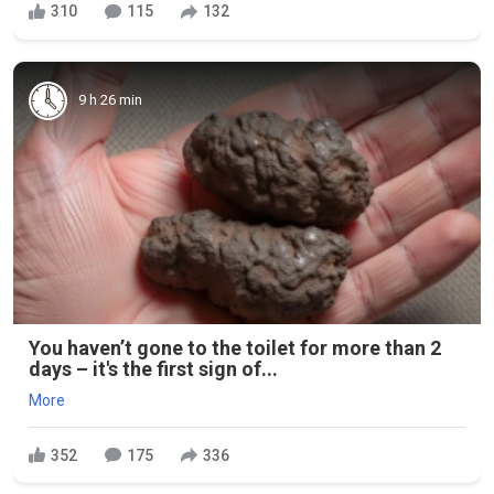
310
115
132
9 h 26 min
You haven’t gone to the toilet for more than 2
days – it's the first sign of...
More
352
175
336