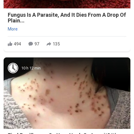
Fungus Is A Parasite, And It Dies From A Drop Of
Plain...
More
494
97
135
10 h 12 min