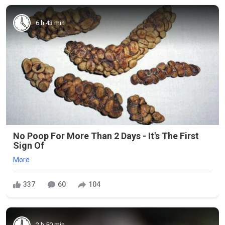
6 h 43 min
No Poop For More Than 2 Days - It's The First
Sign Of
More
337
60
104
2 h 50 min