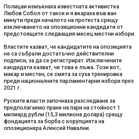
Полицаи измъкнаха известната активистка
Любов Собол от такси и я вкараха във ван
минути преди началото на протеста срещу
изключването на опозиционни кандидати от
предстоящите следващия месец местни избори.
Властите казват, че кандидатите на опозицията
не са събрали достатъчно действителни
подписи, за да се регистрират. Изключените
кандидати казват, че това е лъжа. Този вот,
макар и местен, се смята за суха тренировка
преди националните парламентарни избори през
2021 г.
Руските власти започнаха разследване за
предполагаемо пране на пари на стойност 1
милиард рубли (15,3 милиона долара) срещу
фондацията за борба с корупцията на
опозиционера Алексей Навални.