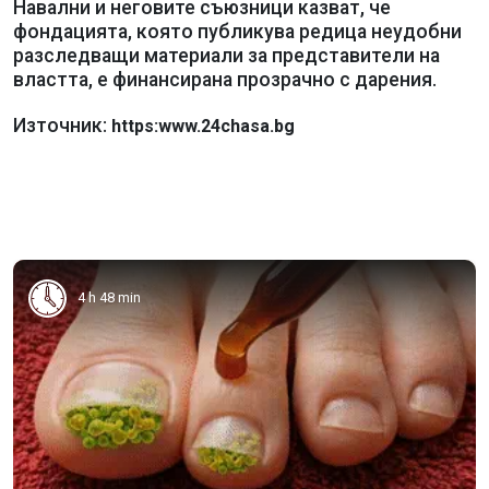
Навални и неговите съюзници казват, че
фондацията, която публикува редица неудобни
разследващи материали за представители на
властта, е финансирана прозрачно с дарения.
Източник:
https:www.24chasa.bg
4 h 48 min