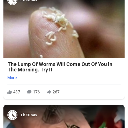
The Lump Of Worms Will Come Out Of You In
The Morning. Try It
More
437
176
267
1 h 50 min