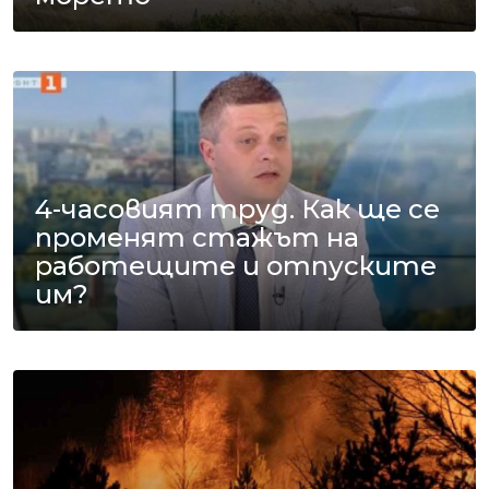
4-часовият труд. Как ще се
променят стажът на
работещите и отпуските
им?