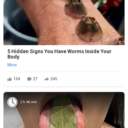
5 Hidden Signs You Have Worms Inside Your
Body
More
154
27
245
2 h 46 min