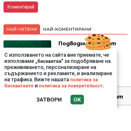
НАЙ-ЧЕТЕНИ
НАЙ-КОМЕНТИРАНИ
Подводни кадри от
Корфу разкриха
С използването на сайта вие приемате, че
тревожна картина
използваме „
" за подобряване на
бисквитки
преживяването, персонализиране на
съдържанието и рекламите, и анализиране
на трафика. Вижте нашата
политика за
и
.
бисквитките
политика за поверителност
Веригите пробутват
ЗАТВОРИ
OK
вносни продукти за
български