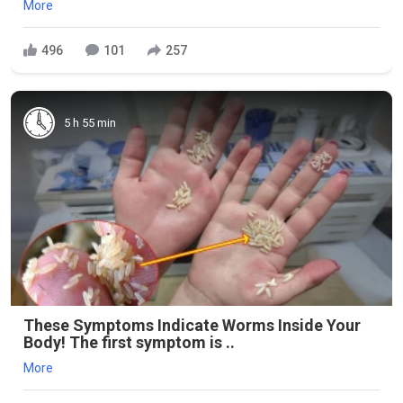
More
496
101
257
5 h 55 min
These Symptoms Indicate Worms Inside Your
Body! The first symptom is ..
More