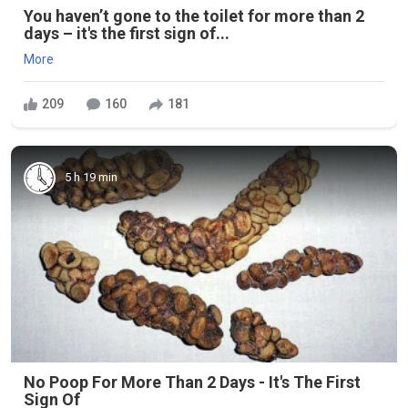
You haven’t gone to the toilet for more than 2
days – it's the first sign of...
More
209
160
181
5 h 19 min
No Poop For More Than 2 Days - It's The First
Sign Of