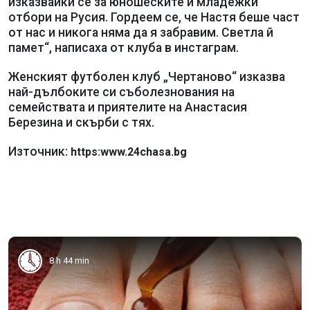
изказвайки се за юношеските и младежки
отбори на Русия. Гордеем се, че Настя беше част
от нас и никога няма да я забравим. Светла й
памет“, написаха от клуба в инстаграм.
Женският футболен клуб „Чертаново“ изказва
най-дълбоките си съболезнования на
семействата и приятелите на Анастасия
Березина и скърби с тях.
Източник:
https:www.24chasa.bg
8 h 44 min