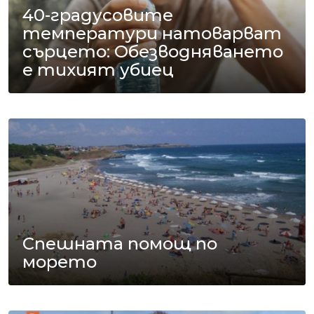
40-градусовите
температури натоварват
сърцето: Обезводняването
е тихият убиец
Спешната помощ по
морето