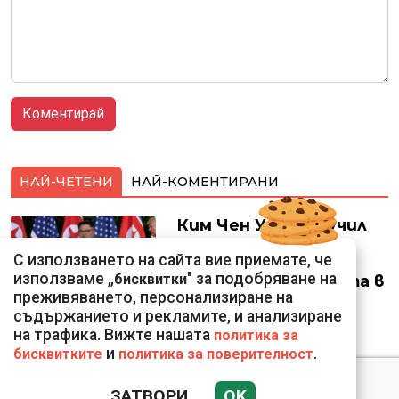
НАЙ-ЧЕТЕНИ
НАЙ-КОМЕНТИРАНИ
Ким Чен Ун е получил
22 милиарда долара
С използването на сайта вие приемате, че
свръхпечалба от
използваме „
" за подобряване на
бисквитки
началото на войната в
преживяването, персонализиране на
Украйна
съдържанието и рекламите, и анализиране
на трафика. Вижте нашата
политика за
и
.
бисквитките
политика за поверителност
Крахът на
ЗАТВОРИ
OK