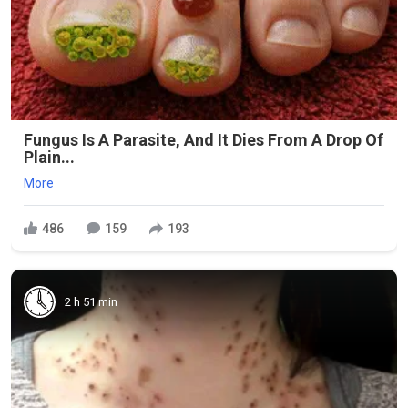
Fungus Is A Parasite, And It Dies From A Drop Of
Plain...
More
486
159
193
2 h 51 min