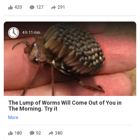
420
127
291
4 h 11 min
The Lump of Worms Will Come Out of You in
The Morning. Try it
More
180
92
380