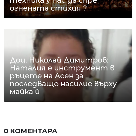
техника у нас да спре
огнената стихия ?
Доц. Николай Димитров:
Наталия е инструмент в
ръцете на Асен за
последващо насилие върху
майка й
0 КОМЕНТАРА