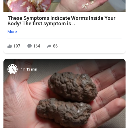
These Symptoms Indicate Worms Inside Your
Body! The first symptom is ..
More
197
164
86
4 h 13 min