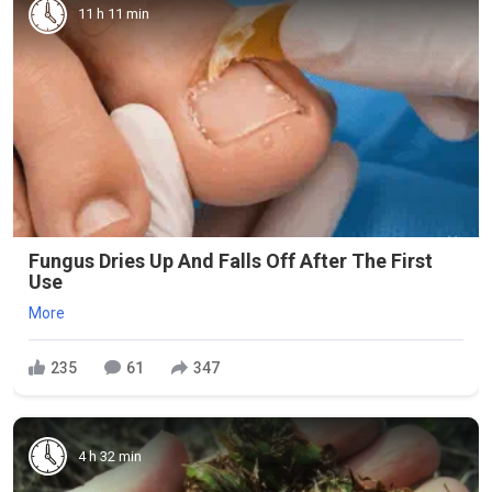
11 h 11 min
Fungus Dries Up And Falls Off After The First
Use
More
235
61
347
4 h 32 min