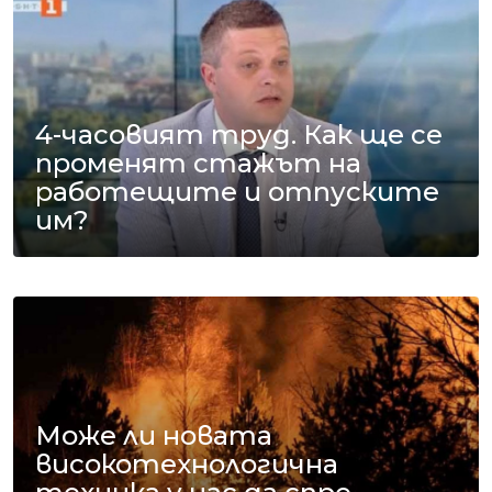
4-часовият труд. Как ще се
променят стажът на
работещите и отпуските
им?
Може ли новата
високотехнологична