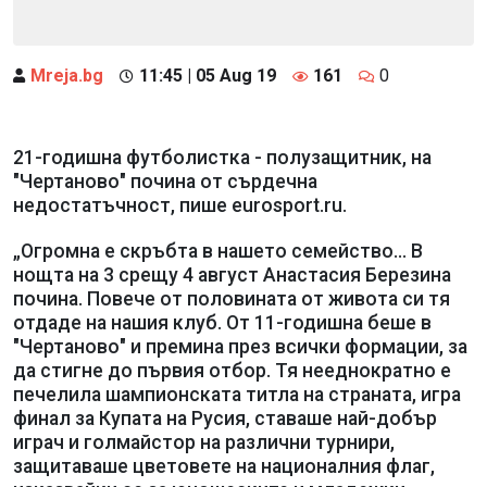
Mreja.bg
11:45 | 05 Aug 19
161
0
21-годишна футболистка - полузащитник, на
"Чертаново" почина от сърдечна
недостатъчност, пише eurosport.ru.
„Огромна е скръбта в нашето семейство... В
нощта на 3 срещу 4 август Анастасия Березина
почина. Повече от половината от живота си тя
отдаде на нашия клуб. От 11-годишна беше в
"Чертаново" и премина през всички формации, за
да стигне до първия отбор. Тя нееднократно е
печелила шампионската титла на страната, игра
финал за Купата на Русия, ставаше най-добър
играч и голмайстор на различни турнири,
защитаваше цветовете на националния флаг,