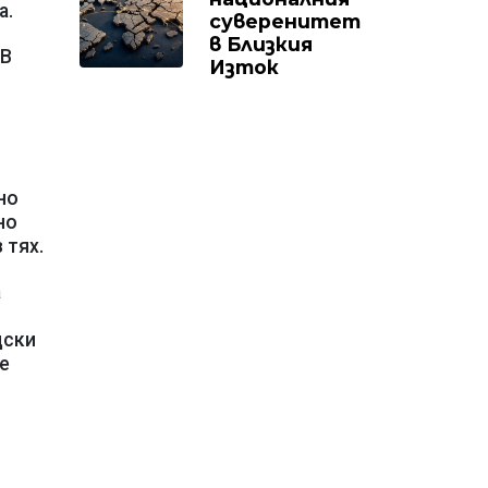
а.
суверенитет
в Близкия
.В
Изток
но
но
 тях.
а
дски
е