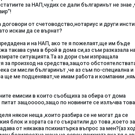
статиите за НАП,чудих се дали българинът не знае ,
аир”!
а договори от счетоводство,нотариус и други инст
ато искам да се върнат?
едадена и на НАП, ако те я пожелаят,ще им бъде
а такава сума в брой в дома си,аз съм разказала н
изирате ситуацията.Та аз дори съм изпращала
тя за произход на средства,защото обстоятелствата
нека си мисли българинът ,че аз съм по-специална и
а ще ме подценяват,че имам работа и компании ,ня
ните емисии в които съобщиха за обира от дома
и питат защооооо,защо по новините се излъчва това
деля някои неща ,които разбира се не могат да се
кия блок и хората са го съкратили до това ,което за
адава от някаква психиатърка въпрос за мен?(аз хо