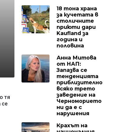
18 тона храна
за кучетата в
столичните
приюти дари
Kaufland за
година и
половина
Анна Митова
от НАП:
Запазва се
тенденцията
приблизително
всяко трето
заведение на
о тя
Черноморието
 се
ни да е с
нарушения
Крахът на
националния