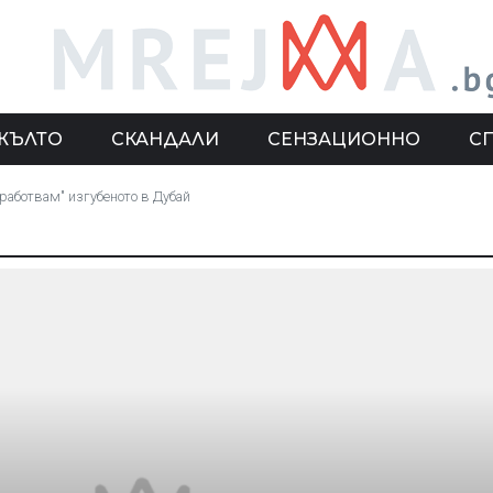
ЖЪЛТО
СКАНДАЛИ
СЕНЗАЦИОННО
С
работвам" изгубеното в Дубай