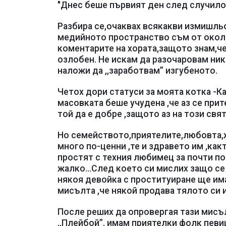
"Днес беше първият ден след случилот
Разбира се,очаквах всякакви измишльо
медийното пространство съм от около 
коментарите на хората,защото знам,ч
озлобен. Не искам да разочаровам нико
наложи да ,,заработвам” изгубеното.
Четох дори статуси за моята котка -Ка
масовката беше учудена ,че аз се при
той да е добре ,защото аз на този свя
Но семейството,приятелите,любовта,ж
много по-ценни ,те и здравето им ,как
простят с техния любимец за почти по
жалко...След което си мислих защо се
някоя девойка с проституиране ще има
мисълта ,че някой продава тялото си и 
После реших да опровергая тази мисъл
,,Плейбой”, имам приятелки фолк пев