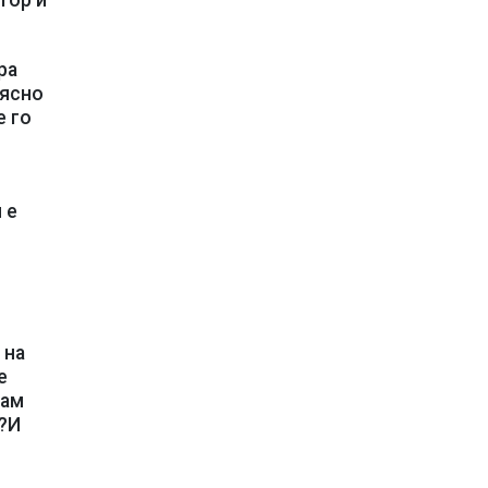
тор и
ра
аясно
е го
 е
 на
е
там
а?И