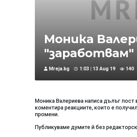
Моника Валер
"заработвам"
Mreja.bg
1:03 | 13 Aug 19
140
Моника Валериева написа дълъг пост в
коментира реакциите, които е получил
промени.
Публикуваме думите й без редакторск