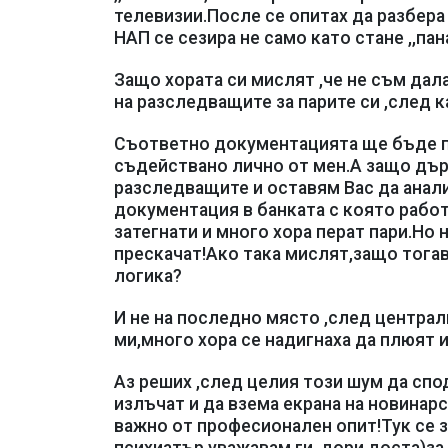
телевизии.После се опитах да разбера 
НАП се сезира не само като стане ,,пан
Защо хората си мислят ,че не съм дал
на разследващите за парите си ,след к
Съответно документацията ще бъде пр
съдействано лично от мен.А защо държ
разследващите и оставям Вас да анал
документация в банката с която рабо
затегнати и много хора перат пари.Но 
прескачат!Ако така мислят,защо тогав
логика?
И не на последно място ,след централ
ми,много хора се надигнаха да плюят 
Аз реших ,след целия този шум да спо
излъчат и да взема екрана на новинарс
важно от професионален опит!Тук се з