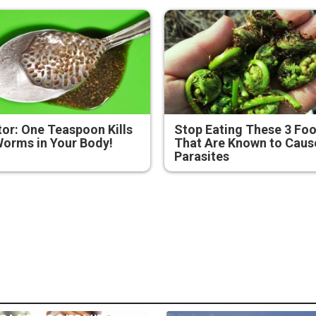
or: One Teaspoon Kills
Stop Eating These 3 Fo
Worms in Your Body!
That Are Known to Caus
Parasites
0-градусовите