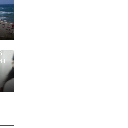
в
ен
о