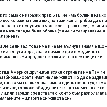
 мен безизвестна жена,но освен психиатърка,тя е ав
то сама се изразих пред БТВ ,че има болни деца,хо
но колко важни неща има,но тази жена трябва да е н
бно нещо с популярен човек за страната си ,новинит
е написала,че била обрана (тя не ги сезирала) не я
алериева?
 ,че седи зад това име и не ме вълнува,знам че щом
о и за други хора ,иначе нямаше да е в медийното
 и имената Ни продават клюките във вестниците и
ти,в Америка други,във всяка страна ги има.Там ги
 разбирам.Хората имат не лек живот.Но да се радваш
е,това съм го виждала само и единствено тук,за мо
 изсипа,толкова обиди,епитети...до момента се пи
 ли,или заради средствата с които съм разполагал
компаниите ми,парите си,живота си?