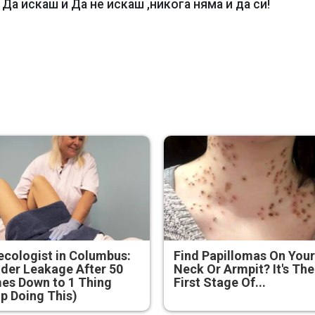
Да искаш и Да не искаш ,никога няма и да си!
cologist in Columbus:
Find Papillomas On You
der Leakage After 50
Neck Or Armpit? It's The
es Down to 1 Thing
First Stage Of...
p Doing This)