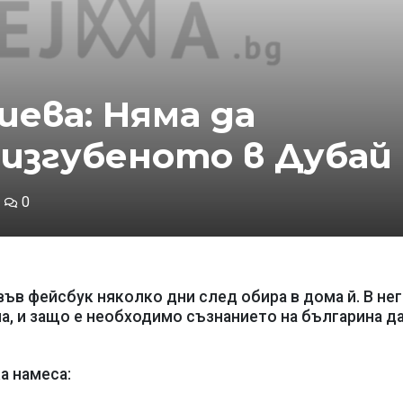
иева: Няма да
 изгубеното в Дубай
0
ъв фейсбук няколко дни след обира в дома й. В нег
а, и защо е необходимо съзнанието на българина да
а намеса: