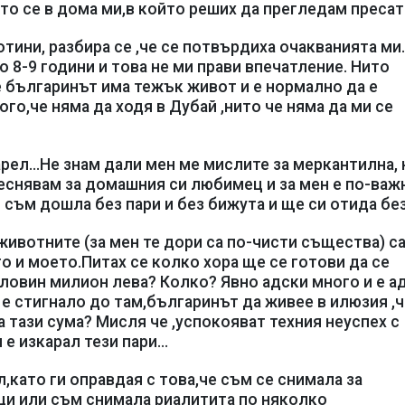
о се в дома ми,в който реших да прегледам пресат
тини, разбира се ,че се потвърдиха очакванията ми
8-9 години и това не ми прави впечатление. Нито
е българинът има тежък живот и е нормално да е
го,че няма да ходя в Дубай ,нито че няма да ми се
рел...Не знам дали мен ме мислите за меркантилна, 
теснявам за домашния си любимец и за мен е по-важ
т съм дошла без пари и без бижута и ще си отида без
ивотните (за мен те дори са по-чисти същества) с
то и моето.Питах се колко хора ще се готови да се
ловин милион лева? Колко? Явно адски много и е а
 е стигнало до там,българинът да живее в илюзия ,ч
 тази сума? Мисля че ,успокояват техния неуспех с
е изкарал тези пари...
,като ги оправдая с това,че съм се снимала за
ици или съм снимала риалитита по няколко