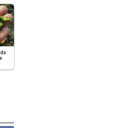
ods
e