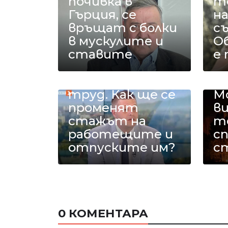
почивка в
т
Гърция, се
н
връщат с болки
с
в мускулите и
О
ставите
е
4-часовият
труд. Как ще се
М
променят
в
стажът на
те
работещите и
с
отпуските им?
с
0 КОМЕНТАРА