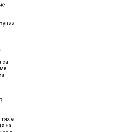
че
итуции
а
 са
 ме
ма
?
 тях е
дя на