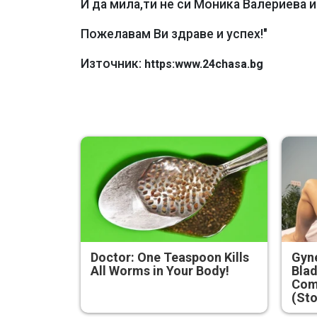
И да мила,ти не си Моника Валериева и 
Пожелавам Ви здраве и успех!"
Източник:
https:www.24chasa.bg
Doctor: One Teaspoon Kills
Gyne
All Worms in Your Body!
Blad
Com
(Sto