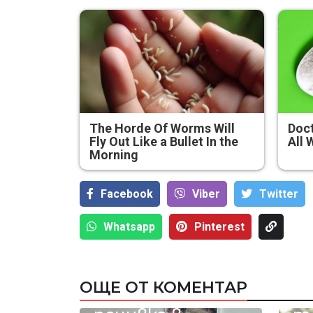
The Horde Of Worms Will
Doct
Fly Out Like a Bullet In the
All 
Morning
Facebook
Viber
Тwitter
Проф.
Кантарджиев:
Whatsapp
Pinterest
Имах доста
пациенти,
които, след
ОЩЕ ОТ КОМЕНТАР
като са били на
4