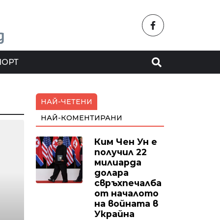
ПОРТ
НАЙ-ЧЕТЕНИ
НАЙ-КОМЕНТИРАНИ
Ким Чен Ун е
получил 22
милиарда
долара
свръхпечалба
от началото
на войната в
Украйна