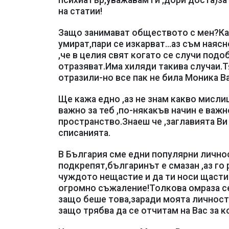
психиатър,уважавам ги ,дори доста)за
на статии!
Защо занимават обществото с мен?Как
умират,пари се изкарват...аз съм наяс
,че в целия свят когато се случи подо
отразяват.Има хиляди такива случаи.Тя 
отразили-но все пак не била Моника В
Ще кажа едно ,аз не знам какво мислиш
важно за теб ,по-някакъв начин е важн
пространство.Знаеш че ,заглавията Ви
списанията.
В България сме едни популярни личнос
подкрепят,българинът е смазан ,аз го
чуждото нещастие и да ти носи щасти
огромно съжаление!Толкова омраза се
защо беше това,заради моята личност
защо трябва да се отчитам на Вас за 