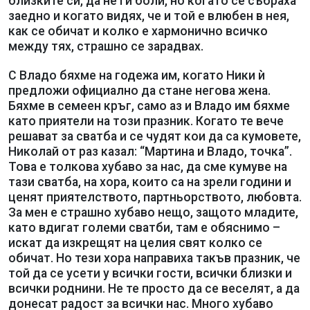
близките си, да не ги боли, но когато се събраха
заедно и когато видях, че и той е влюбен в нея,
как се обичат и колко е хармонично всичко
между тях, страшно се зарадвах.
С Владо бяхме на годежа им, когато Ники ѝ
предложи официално да стане негова жена.
Бяхме в семеен кръг, само аз и Владо им бяхме
като приятели на този празник. Когато те вече
решават за сватба и се чудят кои да са кумовете,
Николай от раз казал: “Мартина и Владо, точка”.
Това е толкова хубаво за нас, да сме кумуве на
тази сватба, на хора, които са на зрели години и
ценят приятелството, партньорството, любовта.
За мен е страшно хубаво нещо, защото младите,
като вдигат големи сватби, там е обяснимо –
искат да изкрещят на целия свят колко се
обичат. Но тези хора направиха такъв празник, че
той да се усети у всички гости, всички близки и
всички роднини. Не те просто да се веселят, а да
донесат радост за всички нас. Много хубаво