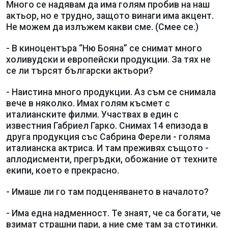
Много се надявам да има голям пробив на наш
актьор, но е трудно, защото винаги има акцент.
Не можем да излъжем какви сме. (Смее се.)
- В киноцентъра “Ню Бояна” се снимат много
холивудски и европейски продукции. За тях не
се ли търсят български актьори?
- Наистина много продукции. Аз съм се снимала
вече в няколко. Имах голям късмет с
италианските филми. Участвах в един с
известния Габриел Гарко. Снимах 14 епизода в
друга продукция със Сабрина Ферели - голяма
италианска актриса. И там преживях същото -
аплодисменти, прегръдки, обожание от техните
екипи, което е прекрасно.
- Имаше ли го там подценяването в началото?
- Има една надменност. Те знаят, че са богати, че
взимат страшни пари, а ние сме там за стотинки.