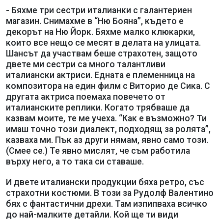
- Бяхме три сестри италианки с галантериен
магазин. Снимахме в “Ню Бояна”, където е
декорът на Ню Йорк. Бяхме малко клюкарки,
които все нещо се месят в делата на улицата.
Шансът да участвам беше страхотен, защото
двете ми сестри са много талантливи
италиански актриси. Едната е племенница на
композитора на един филм с Виторио де Сика. С
другата актриса поемаха повечето от
италианските реплики. Когато трябваше да
казвам моите, те ме учеха. “Как е възможно? Ти
имаш точно този диалект, подходящ за ролята”,
казваха ми. Пък аз други нямам, явно само този.
(Смее се.) Те явно мислят, че съм работила
върху него, а то така си ставаше.
И двете италиански продукции бяха ретро, със
страхотни костюми. В този за Рудолф Валентино
бях с фантастични дрехи. Там изпипваха всичко
до най-малките детайли. Кой ще ти види