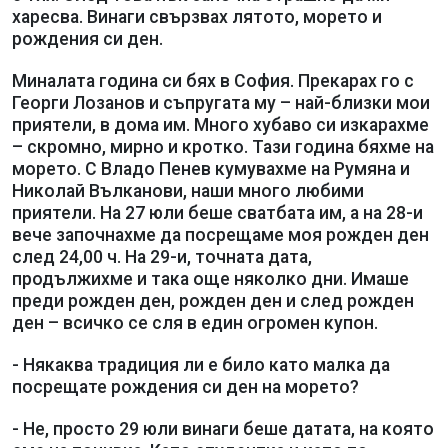
харесва. Винаги свързвах лятото, морето и
рождения си ден.
Миналата година си бях в София. Прекарах го с
Георги Лозанов и съпругата му – най-близки мои
приятели, в дома им. Много хубаво си изкарахме
– скромно, мирно и кротко. Тази година бяхме на
морето. С Владо Пенев кумувахме на Румяна и
Николай Вълканови, наши много любими
приятели. На 27 юли беше сватбата им, а на 28-и
вече започнахме да посрещаме моя рожден ден
след 24,00 ч. На 29-и, точната дата,
продължихме и така още няколко дни. Имаше
преди рожден ден, рожден ден и след рожден
ден – всичко се сля в един огромен купон.
- Някаква традиция ли е било като малка да
посрещате рождения си ден на морето?
- Не, просто 29 юли винаги беше датата, на която