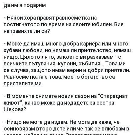
да им я подарим
- Някои хора правят равносметка на
постигнатото по време на своите юбилеи. Вие
направихте ли си?
- Може да имаш много добра кариера или много
хубави любови, но нямаш ли приятелство, нямаш
нищо. Цялото лято, за което ви разказвам - с
всичките пътувания, купони, събития... Това ми
се случва, защото имам верни и добри приятели.
Равносметката е това: моето богатство са
приятелите ми.
- В момента снимате новия сезон на “Откраднат
живот”, какво може да издадете за сестра
Жекова?
- Нищо не мога да издам. Не мога да кажа, че
осиновявам второ дете или че пак се влюбвам в