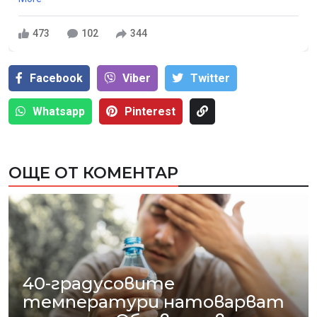
473
102
344
Facebook
Viber
Тwitter
Whatsapp
Pinterest
ОЩЕ ОТ КОМЕНТАР
40-градусовите
температури натоварват