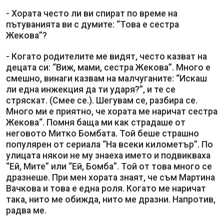
- Хората често ли ви спират по време на
пътуванията ви с думите: “Това е сестра
Жекова”?
- Когато родителите ме видят, често казват на
децата си: “Виж, мами, сестра Жекова”. Много е
смешно, винаги казвам на малчуганите: “Искаш
ли една инжекция да ти ударя?”, и те се
стряскат. (Смее се.). Шегувам се, разбира се.
Много ми е приятно, че хората ме наричат сестра
Жекова“. Помня баща ми как страдаше от
неговото Митко Бомбата. Той беше страшно
популярен от сериала “На всеки километър”. По
улицата някои не му знаеха името и подвикваха
“Ей, Мите” или “Ей, Бомба”. Той от това много се
дразнеше. При мен хората знаят, че съм Мартина
Вачкова и това е една роля. Когато ме наричат
така, нито ме обижда, нито ме дразни. Напротив,
радва ме.