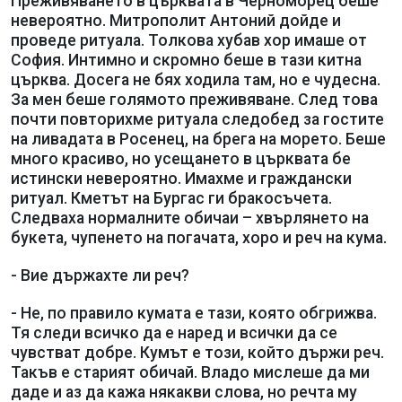
Преживяването в църквата в Черноморец беше
невероятно. Митрополит Антоний дойде и
проведе ритуала. Толкова хубав хор имаше от
София. Интимно и скромно беше в тази китна
църква. Досега не бях ходила там, но е чудесна.
За мен беше голямото преживяване. След това
почти повторихме ритуала следобед за гостите
на ливадата в Росенец, на брега на морето. Беше
много красиво, но усещането в църквата бе
истински невероятно. Имахме и граждански
ритуал. Кметът на Бургас ги бракосъчета.
Следваха нормалните обичаи – хвърлянето на
букета, чупенето на погачата, хоро и реч на кума.
- Вие държахте ли реч?
- Не, по правило кумата е тази, която обгрижва.
Тя следи всичко да е наред и всички да се
чувстват добре. Кумът е този, който държи реч.
Такъв е старият обичай. Владо мислеше да ми
даде и аз да кажа някакви слова, но речта му