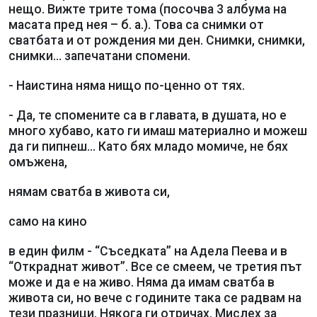
нещо. Вижте трите тома (посочва 3 албума на
масата пред нея – б. а.). Това са снимки от
сватбата и от рождения ми ден. Снимки, снимки,
снимки... запечатани спомени.
- Наистина няма нищо по-ценно от тях.
- Да, те спомените са в главата, в душата, но е
много хубаво, като ги имаш материално и можеш
да ги пипнеш... Като бях младо момиче, не бях
омъжена,
нямам сватба в живота си,
само на кино
в един филм - “Съседката” на Адела Пеева и в
“Откраднат живот”. Все се смеем, че третия път
може и да е на живо. Няма да имам сватба в
живота си, но вече с годините така се радвам на
тези празници. Някога ги отричах. Мислех за