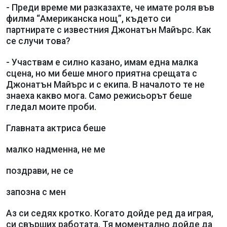
- Преди време ми разказахте, че имате роля във
филма “Американска нощ”, където си
партнирате с известния Джонатън Майърс. Как
се случи това?
- Участвам е силно казано, имам една малка
сцена, но ми беше много приятна срещата с
Джонатън Майърс и с екипа. В началото те не
знаеха какво мога. Само режисьорът беше
гледал моите проби.
Главната актриса беше
малко надменна, не ме
поздрави, не се
запозна с мен
Аз си седях кротко. Когато дойде ред да играя,
си свърших работата. Тя моментално дойде да