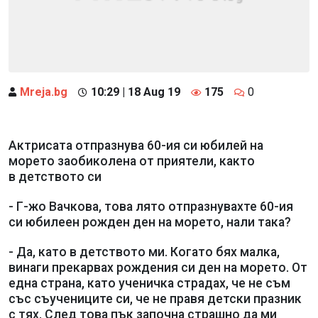
Mreja.bg
10:29 | 18 Aug 19
175
0
Актрисата отпразнува 60-ия си юбилей на
морето заобиколена от приятели, както
в детството си
- Г-жо Вачкова, това лято отпразнувахте 60-ия
си юбилеен рожден ден на морето, нали така?
- Да, като в детството ми. Когато бях малка,
винаги прекарвах рождения си ден на морето. От
една страна, като ученичка страдах, че не съм
със съучениците си, че не правя детски празник
с тях. След това пък започна страшно да ми