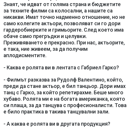
Знаят, че идват от голяма страна и бюджетите
за техните филми са колосални, а нашите са
никакви. Имат точно надменно отношение, но не
само колегите актьори, позволяват си го дори
гардеробиерките и гримьорите. След което има
обаче само прегръдки и целувки.
Преживяването е прекрасно. При нас, актьорите,
е така, ние живеем, за да получим
аплодисментите.
- Каква е ролята ви в лентата с Габриел Гарко?
- Филмът разказва за Рудолф Валентино, който,
преди да стане актьор, е бил танцьор. Дори имах
танц с Гарко, за който репетирахме. Беше много
хубаво. Ролята ми е на богата американка, която
си плаща, за да танцува с професионалисти. Това
е било практика в такива танцувални зали.
- А каква е ролята ви в другата продукция?