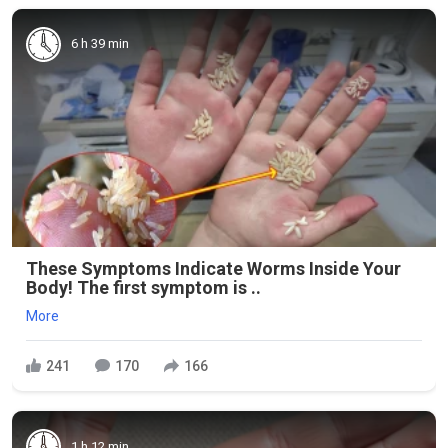
6 h 39 min
These Symptoms Indicate Worms Inside Your
Body! The first symptom is ..
More
241
170
166
1 h 12 min