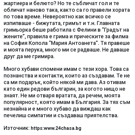
жартиера и белюто? Но те събличат гол и те
обличат наново така, както са го правели хората
по това време. Невероятно как всичко се
изпипваше - бижутата, гримът и т.н. Главната
гримьорка беше работила с Фелини в “Градът на
жените”, правила е грима и прическите за филма
на София Копола “Мария Антоанета”. Тя правеше
и моята перука, много ми се радваше. Не даваше
друг да ме гримира.
Много хубави спомени имам с тези хора. Това са
познанства и контакти, които аз създавам. Те не
са ми подарък, който някой ми дава. Аз отивам
като един редови българин, за когото нищо не
знаят. Не ми отваря вратата, да речем, моята
популярност, която имам в България. За тях съм
незнайна и е много хубаво да виждаш как
печелиш симпатии и създаваш приятелства.
Източник:
https:www.24chasa.bg