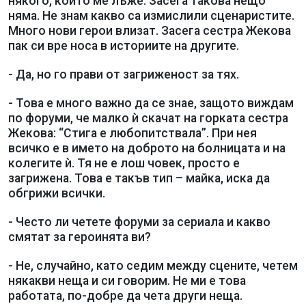
някого, който ме лъже. Засега такова нещо
няма. Не знам какво са измислили сценаристите.
Много нови герои влизат. Засега сестра Жекова
пак си вре носа в историите на другите.
- Да, но го прави от загриженост за тях.
- Това е много важно да се знае, защото виждам
по форуми, че малко ѝ скачат на горката сестра
Жекова: “Стига е любопитствала”. При нея
всичко е в името на доброто на болницата и на
колегите ѝ. Тя не е лош човек, просто е
загрижена. Това е такъв тип – майка, иска да
обгрижи всички.
- Често ли четете форуми за сериала и какво
смятат за героинята ви?
- Не, случайно, като седим между сцените, четем
някакви неща и си говорим. Не ми е това
работата, по-добре да чета други неща.