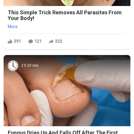
This Simple Trick Removes All Parasites From
Your Body!
More
391
121
332
2 h 23 min
Fungus Dries Up And Falls Off After The First