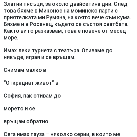
Златни пясъци, за около двайсетина дни. След
това бяхме в Миконос на моминско парти с
приятелката ми Румяна, на която вече съм кума.
Бяхме и в Росенец, където се състоя сватбата.
Както ви го разказвам, това е повече от месец
море.
Имах леки турнета с театъра. Отиваме до
някъде, играя и се връщам.
Снимам малко в
“Откраднат живот” в
София, пак отивам до
морето и се
връщам обратно
Сега имах пауза – няколко серии, в които ме