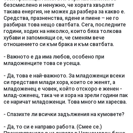
безсмислено и ненужно, че хората хвърлят
такава енергия, не можех да разбера за какво е.
Средства, празненства, ядене и пиене – не го
разбирах това нещо сватбата. Сега, последните
години, ходих на няколко, които бяха толкова
хубави и запомнящи се, че сменям вече
отношението си към брака и към сватбата.
- Важното е да има любов, особено при
младоженците това се усеща.
- Да, това е най-важното. За младоженци всеки
си представя млади хора, които се женят, а
младоженец е човек, който отскоро е женен -
млад-оженец, така че и хора на зрели години пак
се наричат младоженци. Това много ми харесва.
- Спазихте ли всички задължения на кумовете?
- Да, то си е направо работа. (Смее се.)