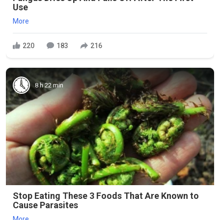
Use
More
220
183
216
8 h 22 min
Stop Eating These 3 Foods That Are Known to
Cause Parasites
More