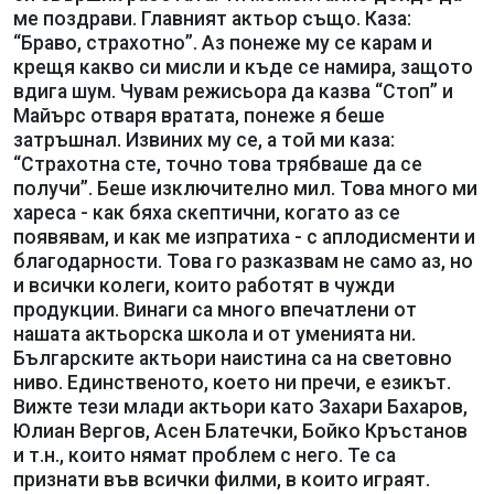
ме поздрави. Главният актьор също. Каза:
“Браво, страхотно”. Аз понеже му се карам и
крещя какво си мисли и къде се намира, защото
вдига шум. Чувам режисьора да казва “Стоп” и
Майърс отваря вратата, понеже я беше
затръшнал. Извиних му се, а той ми каза:
“Страхотна сте, точно това трябваше да се
получи”. Беше изключително мил. Това много ми
хареса - как бяха скептични, когато аз се
появявам, и как ме изпратиха - с аплодисменти и
благодарности. Това го разказвам не само аз, но
и всички колеги, които работят в чужди
продукции. Винаги са много впечатлени от
нашата актьорска школа и от уменията ни.
Българските актьори наистина са на световно
ниво. Единственото, което ни пречи, е езикът.
Вижте тези млади актьори като Захари Бахаров,
Юлиан Вергов, Асен Блатечки, Бойко Кръстанов
и т.н., които нямат проблем с него. Те са
признати във всички филми, в които играят.