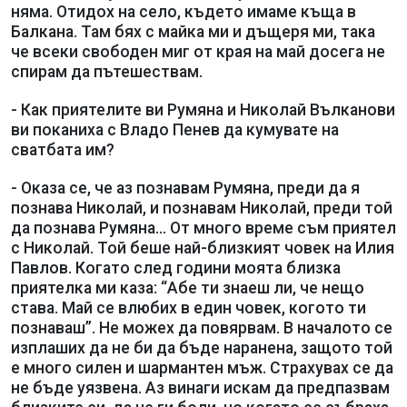
няма. Отидох на село, където имаме къща в
Балкана. Там бях с майка ми и дъщеря ми, така
че всеки свободен миг от края на май досега не
спирам да пътешествам.
- Как приятелите ви Румяна и Николай Вълканови
ви поканиха с Владо Пенев да кумувате на
сватбата им?
- Оказа се, че аз познавам Румяна, преди да я
познава Николай, и познавам Николай, преди той
да познава Румяна... От много време съм приятел
с Николай. Той беше най-близкият човек на Илия
Павлов. Когато след години моята близка
приятелка ми каза: “Абе ти знаеш ли, че нещо
става. Май се влюбих в един човек, когото ти
познаваш”. Не можех да повярвам. В началото се
изплаших да не би да бъде наранена, защото той
е много силен и шармантен мъж. Страхувах се да
не бъде уязвена. Аз винаги искам да предпазвам