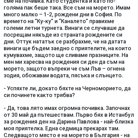
сме на почивка. Като студентка и като по-
голяма пак беше така. Все съм на морето. Имам
много малко – 1-2, рождени дни в София. По
времето на “Ку-ку” и “Каналето” правихме
големи летни турнета. Винаги се случваше да
посрещам някъде из страната рождените си
дни. Оттук нататък се разбрахме, че на датата
винаги ще бъдем заедно с приятелите, на които
кумувахме, защото ще сливаме празниците. На
мен ми харесва на рождения си ден да съм на
морето, защото въпреки че съм Лъв – огнена
зодия, обожавам водата, пясъка и слънцето.
- Успяхте ли, докато бяхте на Черноморието, да
си починете както трябва?
- Да, това лято имах огромна почивка. Започнах
от 30 май да пътешествам. Първо бях в Истанбул
за рождения ден на Дарина Павлова - най-близка
моя приятелка. Една седмица прекарах там.
Следващото място е на морето в България - на