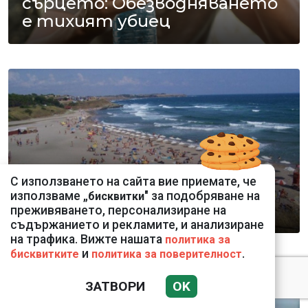
сърцето: Обезводняването
е тихият убиец
С използването на сайта вие приемате, че
Спешната помощ по
използваме „
" за подобряване на
бисквитки
морето
преживяването, персонализиране на
съдържанието и рекламите, и анализиране
на трафика. Вижте нашата
политика за
и
.
бисквитките
политика за поверителност
ЗАТВОРИ
OK