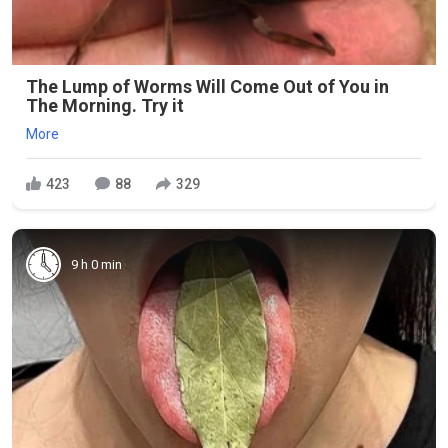
The Lump of Worms Will Come Out of You in
The Morning. Try it
More
423
88
329
9 h 0 min