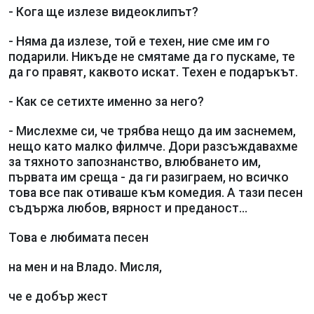
- Кога ще излезе видеоклипът?
- Няма да излезе, той е техен, ние сме им го
подарили. Никъде не смятаме да го пускаме, те
да го правят, каквото искат. Техен е подаръкът.
- Как се сетихте именно за него?
- Мислехме си, че трябва нещо да им заснемем,
нещо като малко филмче. Дори разсъждавахме
за тяхното запознанство, влюбването им,
първата им среща - да ги разиграем, но всичко
това все пак отиваше към комедия. А тази песен
съдържа любов, вярност и преданост...
Това е любимата песен
на мен и на Владо. Мисля,
че е добър жест