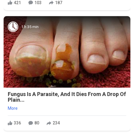
421
103
187
1 h 35 min
Fungus Is A Parasite, And It Dies From A Drop Of
Plain...
More
336
80
234