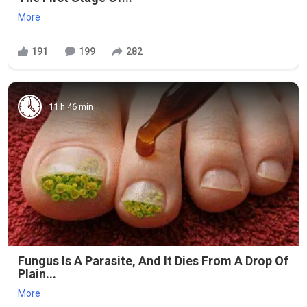
More
191
199
282
11 h 46 min
Fungus Is A Parasite, And It Dies From A Drop Of
Plain...
More