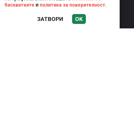
и
.
бисквитките
политика за поверителност
КОМЕНТАР
ЖЪЛТО
ЗАТВОРИ
OK
СКАНДАЛИ
СЕНЗАЦИОННО
СПОРТ
Използването и публикуването на част или цялото
съдържание на Mreja.bg без разрешение на Медийна
група Асмара ЕООД е забранено.
© 2010 - 2026 | Mreja.bg. Всички права запазени.
РЕКЛАМА
КОНТАКТИ
ОБЩИ УСЛОВИЯ
ПОЛИТИКА ЗА ПОВЕРИТЕЛНОСТ
ПОЛИТИКА ЗА БИСКВИТКИТЕ