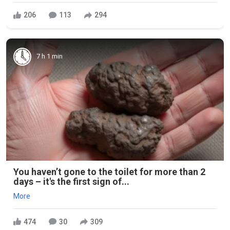
206
113
294
7 h 1 min
You haven’t gone to the toilet for more than 2
days – it's the first sign of...
More
474
30
309