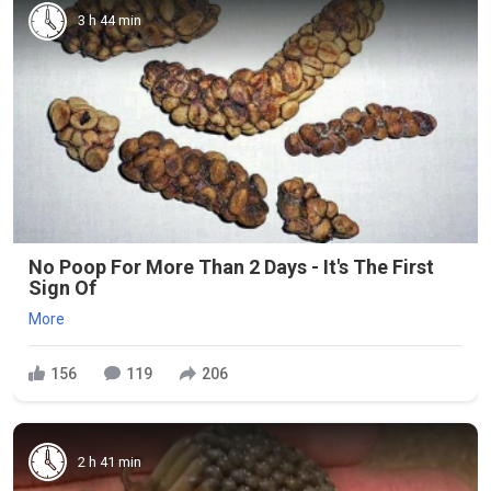
3 h 44 min
No Poop For More Than 2 Days - It's The First
Sign Of
More
156
119
206
2 h 41 min