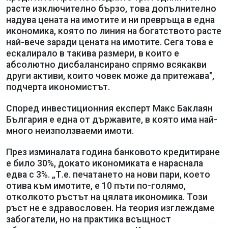
расте изключително бързо, това допълнително
надува цената на имотите и ни превръща в една
икономика, която по линия на богатството расте
най-вече заради цената на имотите. Сега това е
ескалирало в такива размери, в които е
абсолютно дисбалансирано спрямо всякакви
други активи, които човек може да притежава",
подчерта икономистът.
Според инвестиционния експерт Макс Баклаян
България е една от държавите, в която има най-
много неизползваеми имоти.
През изминалата година банковото кредитиране
е било 30%, докато икономиката е нараснала
едва с 3%. „Т.е. печатането на нови пари, което
отива към имотите, е 10 пъти по-голямо,
отколкото ръстът на цялата икономика. Този
ръст не е здравословен. На теория изглеждаме
забогатели, но на практика всъщност