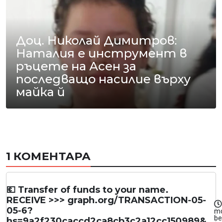
Доц. Николай Димитров:
Наталия е инструмент в
ръцете на Асен за
последващо насилие върху
майка й
1 КОМЕНТАРА
💶 Transfer of funds to your name.
RECEIVE >>> graph.org/TRANSACTION-05-
05-6?
m
be
hs=9a2f230caccd2ca8cb3c2a12cc150989&