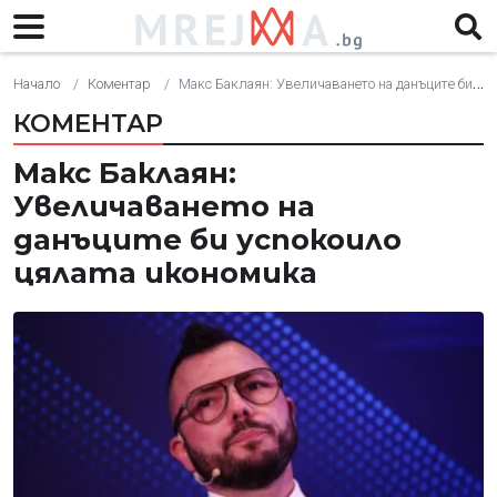
Начало
Коментар
Макс Баклаян: Увеличаването на данъците би успокоило цялата икономика
КОМЕНТАР
Макс Баклаян:
Увеличаването на
данъците би успокоило
цялата икономика