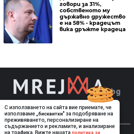
говори за 31%,
собственото му
държавно дружество
е на 58% - крадецът
вика дръжте крадеца
С използването на сайта вие приемате, че
използваме „
" за подобряване на
бисквитки
преживяването, персонализиране на
съдържанието и рекламите, и анализиране
на трафика. Вижте нашата
политика за
НОВИНИ