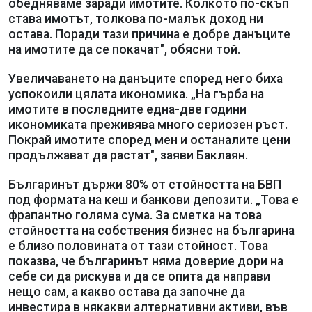
обедняваме заради имотите. Колкото по-скъп
става имотът, толкова по-малък доход ни
остава. Поради тази причина е добре данъците
на имотите да се покачат", обясни той.
Увеличаването на данъците според него биха
успокоили цялата икономика. „На гърба на
имотите в последните една-две години
икономиката преживява много сериозен ръст.
Покрай имотите според мен и останалите цени
продължават да растат", заяви Баклаян.
Българинът държи 80% от стойността на БВП
под формата на кеш и банкови депозити. „Това е
фрапантно голяма сума. За сметка на това
стойността на собствения бизнес на българина
е близо половината от тази стойност. Това
показва, че българинът няма доверие дори на
себе си да рискува и да се опита да направи
нещо сам, а какво остава да започне да
инвестира в някакви алтернативни активи, във