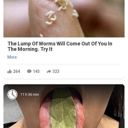
The Lump Of Worms Will Come Out Of You In
The Morning. Try It
More
264
143
323
11 h 36 min