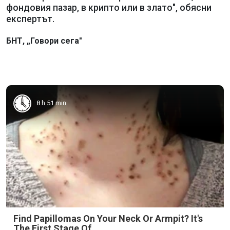
фондовия пазар, в крипто или в злато", обясни
експертът.
БНТ, „Говори сега"
8 h 51 min
Find Papillomas On Your Neck Or Armpit? It's
The First Stage Of...