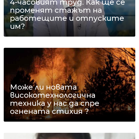
4-часовият труд. Как ще се
променят стажът на
работещите и отпуските
им?
Може ли новата
високотехнологична
техника у нас да спре
огнената стихия ?