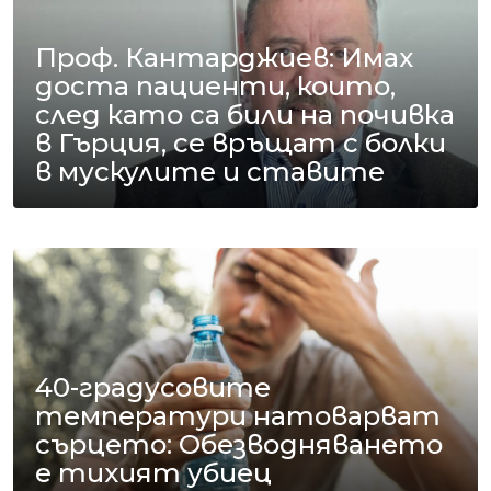
Проф. Кантарджиев: Имах
доста пациенти, които,
след като са били на почивка
в Гърция, се връщат с болки
в мускулите и ставите
40-градусовите
температури натоварват
сърцето: Обезводняването
е тихият убиец