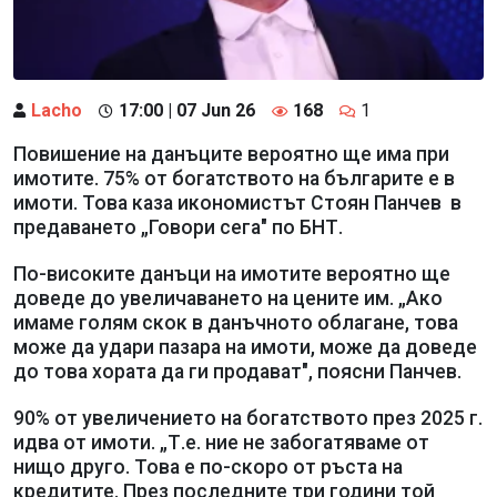
Lacho
17:00 | 07 Jun 26
168
1
Повишение на данъците вероятно ще има при
имотите. 75% от богатството на българите е в
имоти. Това каза икономистът Стоян Панчев в
предаването „Говори сега" по БНТ.
По-високите данъци на имотите вероятно ще
доведе до увеличаването на цените им. „Ако
имаме голям скок в данъчното облагане, това
може да удари пазара на имоти, може да доведе
до това хората да ги продават", поясни Панчев.
90% от увеличението на богатството през 2025 г.
идва от имоти. „Т.е. ние не забогатяваме от
нищо друго. Това е по-скоро от ръста на
кредитите. През последните три години той