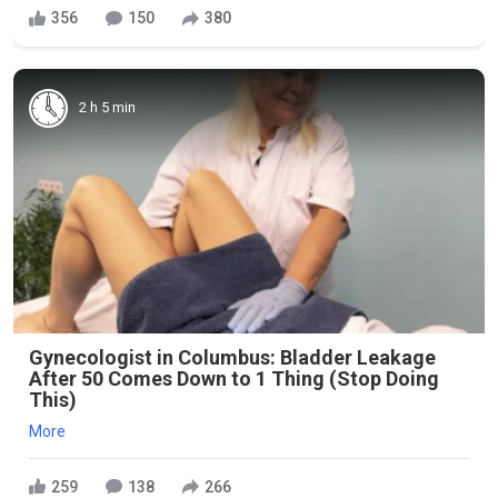
356
150
380
2 h 5 min
Gynecologist in Columbus: Bladder Leakage
After 50 Comes Down to 1 Thing (Stop Doing
This)
More
259
138
266