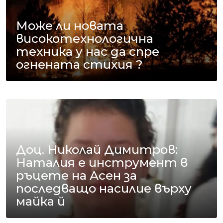
Може ли новата
високотехнологична
техника у нас да спре
огнената стихия ?
Доц. Николай Димитров:
Наталия е инструмент в
ръцете на Асен за
последващо насилие върху
майка й