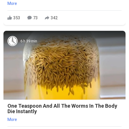
More
353
73
342
6 h 39 min
One Teaspoon And All The Worms In The Body
Die Instantly
More