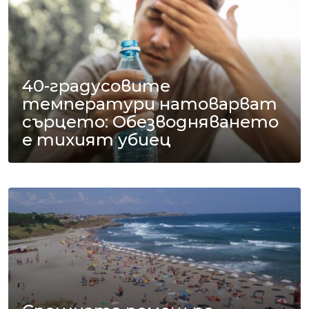
40-градусовите
температури натоварват
сърцето: Обезводняването
е тихият убиец