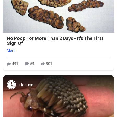
No Poop For More Than 2 Days - It's The First
Sign Of
More
491
59
301
1 h 13 min