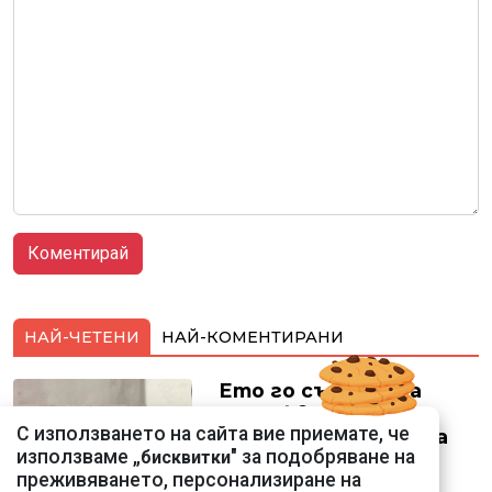
НАЙ-ЧЕТЕНИ
НАЙ-КОМЕНТИРАНИ
Ето го съпруга на
неадекватната
С използването на сайта вие приемате, че
външна министърка
използваме „
" за подобряване на
бисквитки
Велислава Петрова
преживяването, персонализиране на