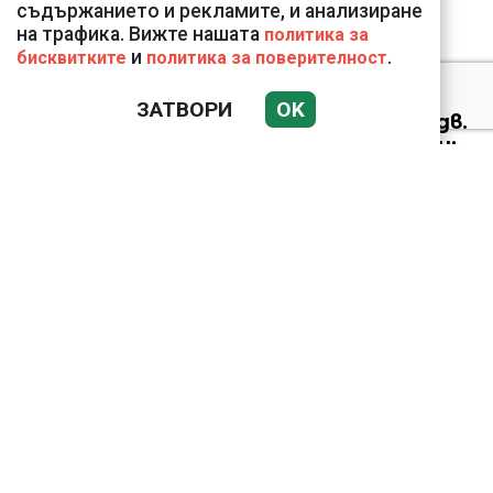
съдържанието и рекламите, и анализиране
на трафика. Вижте нашата
политика за
и
.
бисквитките
политика за поверителност
Николай Попов за
ЗАТВОРИ
OK
фалшивия пиар на адв.
Димитър Марковски:
ТОЗИ ЧОВЕК Е
УНИКАЛЕН РОБИН ХУД
Докато министърът
говори за 31%,
собственото му
държавно дружество
е на 58% - крадецът
вика дръжте крадеца