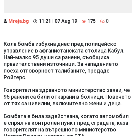
Mreja.bg
11:21 | 07 Aug 19
175
0
Кола бомба избухна днес пред полицейско
управление в афганистанската столица Кабул.
Най-малко 95 души са ранени, съобщиха
правителствени източници. За нападението
поеха отговорност талибаните, предаде
Ройтерс.
Говорител на здравното министерство заяви, че
95 ранени са били откарани в болници. Повечето
от тях са цивилни, включително жени и деца.
Бомбата е била задействана, когато автомобил
е спрял на контролен пункт пред сградата, каза
говорителят на вътрешното министерство