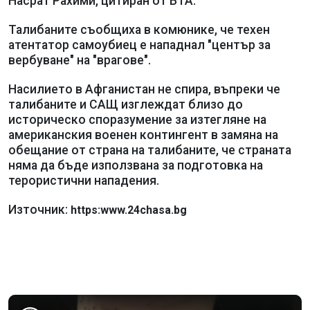
Насрат Рахими, цитиран от БТА.
Талибаните съобщиха в комюнике, че техен
атентатор самоубиец е нападнал "център за
вербуване" на "врагове".
Насилието в Афганистан не спира, въпреки че
талибаните и САЩ изглеждат близо до
историческо споразумение за изтегляне на
американския военен контингент в замяна на
обещание от страна на талибаните, че страната
няма да бъде използвана за подготовка на
терористични нападения.
Източник:
https:www.24chasa.bg