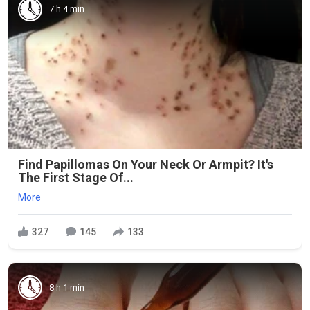
7 h 4 min
Find Papillomas On Your Neck Or Armpit? It's
The First Stage Of...
More
327
145
133
8 h 1 min