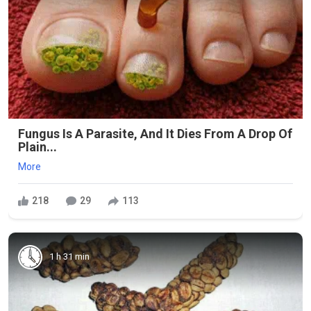
Fungus Is A Parasite, And It Dies From A Drop Of
Plain...
More
218
29
113
1 h 31 min