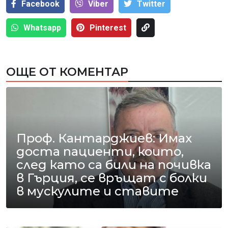
Facebook
Viber
Тwitter
Whatsapp
Pinterest
ОЩЕ ОТ КОМЕНТАР
Проф. Кантарджиев: Имах
доста пациенти, които,
след като са били на почивка
в Гърция, се връщат с болки
в мускулите и ставите