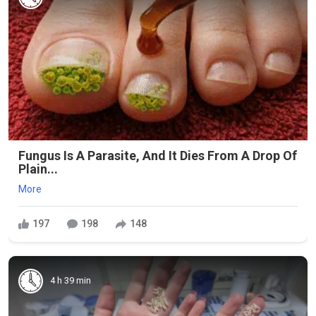
Fungus Is A Parasite, And It Dies From A Drop Of
Plain...
More
197
198
148
4 h 39 min