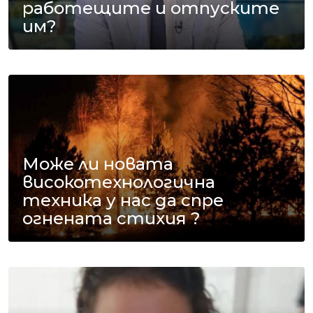
работещите и отпуските
им?
Може ли новата
високотехнологична
техника у нас да спре
огнената стихия ?