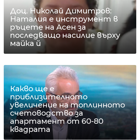
Доц. Николай Димитров:
Наталия е инструмент в
ръцете на Асен за
последващо насилие върху
майка й
Какво ще е
приблизителното
увеличение на топлинното
счетоводство за
апартамент от 60-80
квадрата