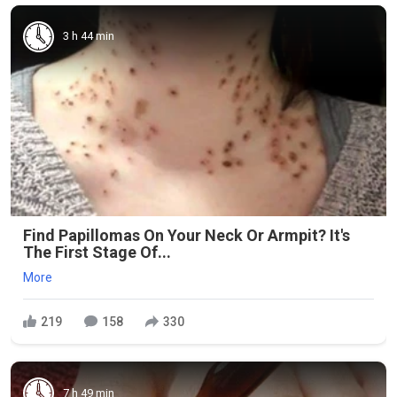
3 h 44 min
Find Papillomas On Your Neck Or Armpit? It's
The First Stage Of...
More
219
158
330
7 h 49 min