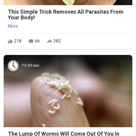
This Simple Trick Removes All Parasites From
Your Body!
More
218
66
382
7 h 39 min
The Lump Of Worms Will Come Out Of You In