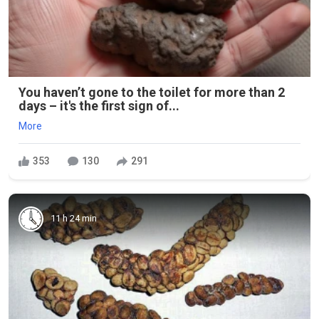
You haven’t gone to the toilet for more than 2
days – it's the first sign of...
More
353
130
291
11 h 24 min