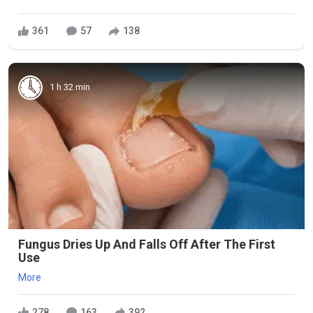
361
57
138
1 h 32 min
Fungus Dries Up And Falls Off After The First
Use
More
278
163
392