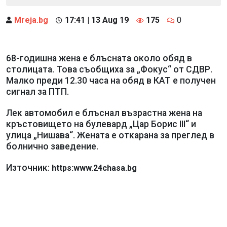
Mreja.bg
17:41 | 13 Aug 19
175
0
68-годишна жена е блъсната около обяд в
столицата. Това съобщиха за „Фокус“ от СДВР.
Малко преди 12.30 часа на обяд в КАТ е получен
сигнал за ПТП.
Лек автомобил е блъснал възрастна жена на
кръстовището на булевард „Цар Борис III“ и
улица „Нишава“. Жената е откарана за преглед в
болнично заведение.
Източник:
https:www.24chasa.bg