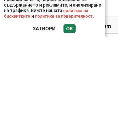
съдържанието и рекламите, и анализиране
на трафика. Вижте нашата
политика за
и
.
бисквитките
политика за поверителност
Веригите пробутват
ЗАТВОРИ
OK
вносни продукти за
български
Ким Чен Ун е получил
22 милиарда долара
свръхпечалба от
началото на войната в
Украйна