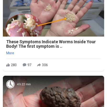
These Symptoms Indicate Worms Inside Your
Body! The first symptom is ..
More
283
97
306
4 h 22 min