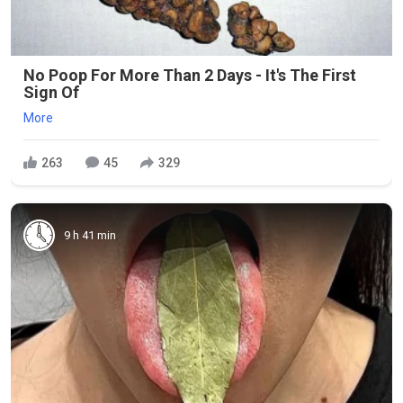
No Poop For More Than 2 Days - It's The First
Sign Of
More
263
45
329
9 h 41 min