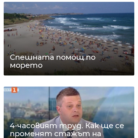
Спешната помощ по
морето
4-часовият труд. Как ще се
променят стажът на