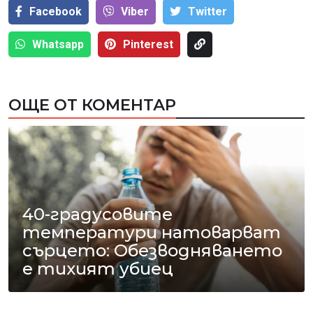
Facebook
Viber
Тwitter
Whatsapp
Pinterest
ОЩЕ ОТ КОМЕНТАР
40-градусовите
температури натоварват
сърцето: Обезводняването
е тихият убиец