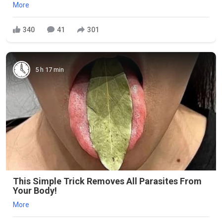
More
340
41
301
5 h 17 min
This Simple Trick Removes All Parasites From
Your Body!
More