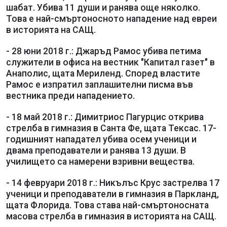
шабат. Убива 11 души и ранява още няколко.
Това е най-смъртоносното нападение над евреи
в историята на САЩ.
- 28 юни 2018 г.: Джаръд Рамос убива петима
служители в офиса на вестник "Капитал газет" в
Анаполис, щата Мериленд. Според властите
Рамос е изпратил заплашителни писма във
вестника преди нападението.
- 18 май 2018 г.: Димитриос Пагурцис открива
стрелба в гимназия в Санта Фе, щата Тексас. 17-
годишният нападател убива осем ученици и
двама преподаватели и ранява 13 души. В
училището са намерени взривни вещества.
- 14 февруари 2018 г.: Никълъс Крус застрелва 17
ученици и преподаватели в гимназия в Паркланд,
щата Флорида. Това става най-смъртоносната
масова стрелба в гимназия в историята на САЩ.