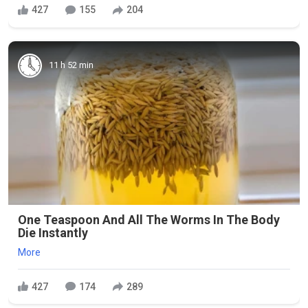
427
155
204
11 h 52 min
One Teaspoon And All The Worms In The Body
Die Instantly
More
427
174
289