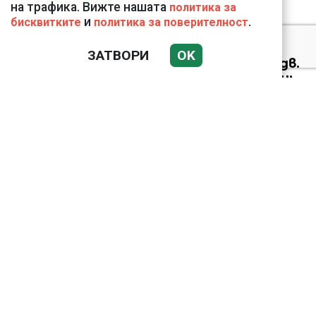
на трафика. Вижте нашата
политика за
и
.
бисквитките
политика за поверителност
Николай Попов за
ЗАТВОРИ
OK
фалшивия пиар на адв.
Димитър Марковски:
ТОЗИ ЧОВЕК Е
УНИКАЛЕН РОБИН ХУД
Докато министърът
говори за 31%,
собственото му
държавно дружество
е на 58% - крадецът
вика дръжте крадеца
Арестуваният в