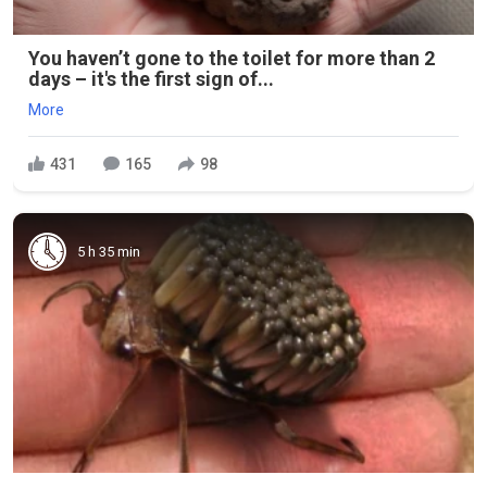
You haven’t gone to the toilet for more than 2
days – it's the first sign of...
More
431
165
98
5 h 35 min