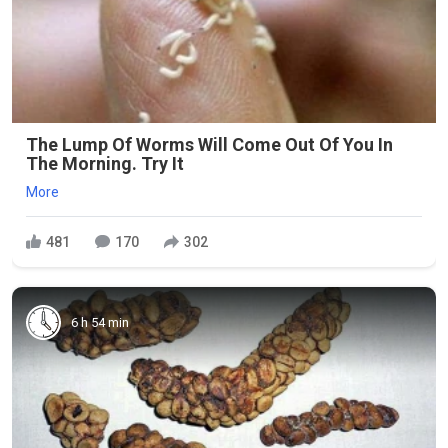
The Lump Of Worms Will Come Out Of You In
The Morning. Try It
More
481
170
302
6 h 54 min