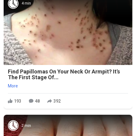
4 min
Find Papillomas On Your Neck Or Armpit? It's
The First Stage Of...
More
193
48
392
2 min