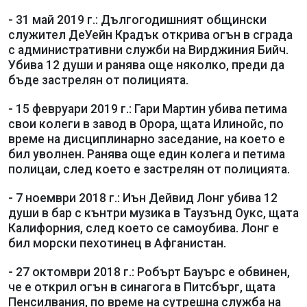
- 31 май 2019 г.: Дългогодишният общински
служител ДеУейн Крадък открива огън в сграда
с административни служби на Вирджиния Бийч.
Убива 12 души и ранява още няколко, преди да
бъде застрелян от полицията.
- 15 февруари 2019 г.: Гари Мартин убива петима
свои колеги в завод в Орора, щата Илинойс, по
време на дисциплинарно заседание, на което е
бил уволнен. Ранява още един колега и петима
полицаи, след което е застрелян от полицията.
- 7 ноември 2018 г.: Иън Дейвид Лонг убива 12
души в бар с кънтри музика в Таузънд Оукс, щата
Калифорния, след което се самоубива. Лонг е
бил морски пехотинец в Афганистан.
- 27 октомври 2018 г.: Робърт Бауърс е обвинен,
че е открил огън в синагога в Питсбърг, щата
Пенсилвания, по време на сутрешна служба на