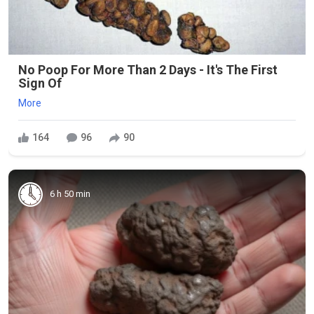
No Poop For More Than 2 Days - It's The First
Sign Of
More
164
96
90
6 h 50 min