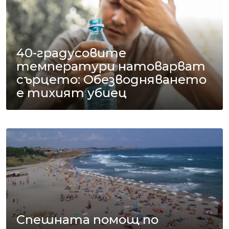
40-градусовите
температури натоварват
сърцето: Обезводняването
е тихият убиец
Спешната помощ по