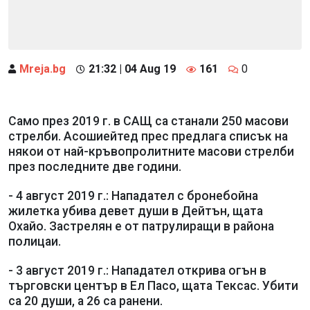
Mreja.bg
21:32 | 04 Aug 19
161
0
Само през 2019 г. в САЩ са станали 250 масови
стрелби. Асошиейтед прес предлага списък на
някои от най-кръвопролитните масови стрелби
през последните две години.
- 4 август 2019 г.: Нападател с бронебойна
жилетка убива девет души в Дейтън, щата
Охайо. Застрелян е от патрулиращи в района
полицаи.
- 3 август 2019 г.: Нападател открива огън в
търговски център в Ел Пасо, щата Тексас. Убити
са 20 души, а 26 са ранени.