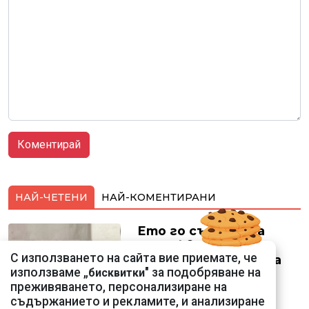
НАЙ-ЧЕТЕНИ
НАЙ-КОМЕНТИРАНИ
Ето го съпруга на
неадекватната
С използването на сайта вие приемате, че
външна министърка
използваме „
" за подобряване на
бисквитки
Велислава Петрова
преживяването, персонализиране на
съдържанието и рекламите, и анализиране