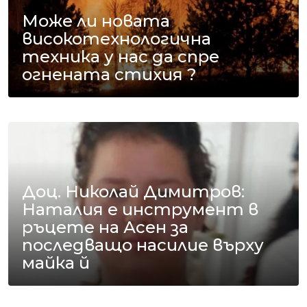
Може ли новата
високотехнологична
техника у нас да спре
огнената стихия ?
Доц. Николай Димитров:
Наталия е инструмент в
ръцете на Асен за
последващо насилие върху
майка й