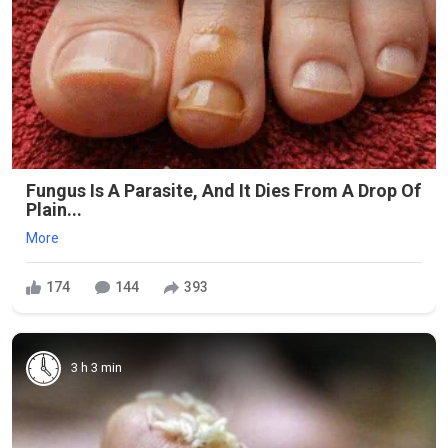
Fungus Is A Parasite, And It Dies From A Drop Of
Plain...
More
174
144
393
3 h 3 min