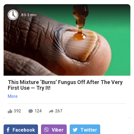
8 h 3 min
This Mixture ‘Burns’ Fungus Off After The Very
First Use — Try It!
More
392
124
267
Facebook
Viber
Тwitter