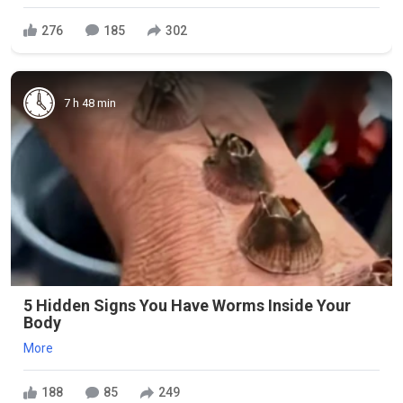
276
185
302
7 h 48 min
5 Hidden Signs You Have Worms Inside Your
Body
More
188
85
249