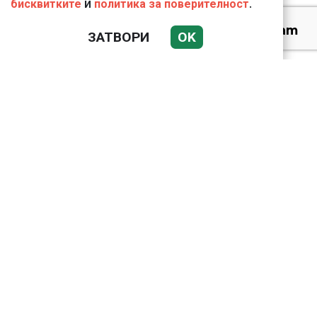
и
.
бисквитките
политика за поверителност
Веригите пробутват
ЗАТВОРИ
OK
вносни продукти за
български
18 тона храна за
кучетата в
столичните приюти
дари Kaufland за година
и половина
Ким Чен Ун е получил
22 милиарда долара