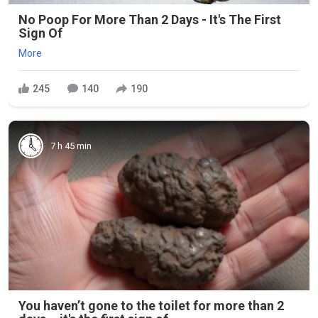
No Poop For More Than 2 Days - It's The First
Sign Of
More
245
140
190
7 h 45 min
You haven’t gone to the toilet for more than 2