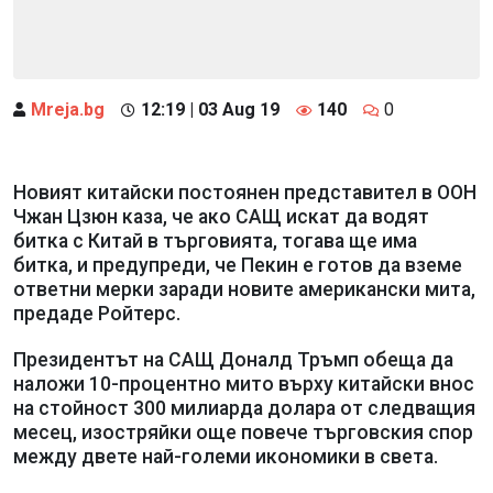
Mreja.bg
12:19 | 03 Aug 19
140
0
Новият китайски постоянен представител в ООН
Чжан Цзюн каза, че ако САЩ искат да водят
битка с Китай в търговията, тогава ще има
битка, и предупреди, че Пекин е готов да вземе
ответни мерки заради новите американски мита,
предаде Ройтерс.
Президентът на САЩ Доналд Тръмп обеща да
наложи 10-процентно мито върху китайски внос
на стойност 300 милиарда долара от следващия
месец, изостряйки още повече търговския спор
между двете най-големи икономики в света.