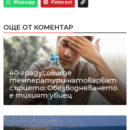
Whatsapp
Pinterest
ОЩЕ ОТ КОМЕНТАР
40-градусовите
температури натоварват
сърцето: Обезводняването
е тихият убиец