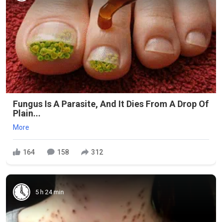
Fungus Is A Parasite, And It Dies From A Drop Of
Plain...
More
164
158
312
5 h 24 min