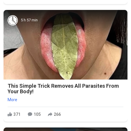
5 h 57 min
This Simple Trick Removes All Parasites From
Your Body!
More
371
105
266