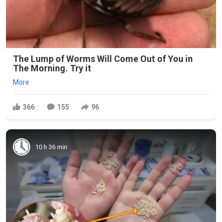
The Lump of Worms Will Come Out of You in
The Morning. Try it
More
366
155
96
10 h 36 min