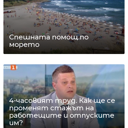
Спешната помощ по
морето
4-часовият труд. Как ще се
променят стажът на
работещите и отпуските
им?