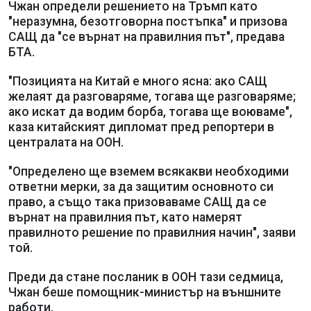
Чжан определи решението на Тръмп като
"неразумна, безотговорна постъпка" и призова
САЩ да "се върнат на правилния път", предава
БТА.
"Позицията на Китай е много ясна: ако САЩ
желаят да разговаряме, тогава ще разговаряме;
ако искат да водим борба, тогава ще воюваме",
каза китайският дипломат пред репортери в
централата на ООН.
"Определено ще вземем всякакви необходими
ответни мерки, за да защитим основното си
право, а също така призоваваме САЩ да се
върнат на правилния път, като намерят
правилното решение по правилния начин", заяви
той.
Преди да стане посланик в ООН тази седмица,
Чжан беше помощник-министър на външните
работи.