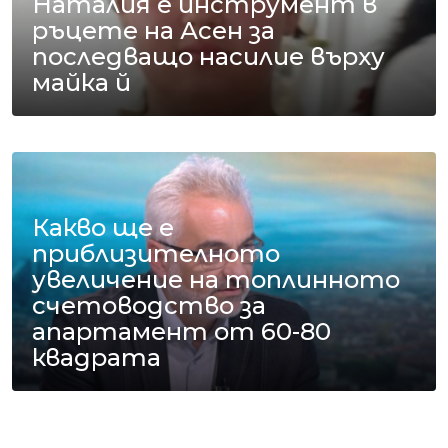
Наталия е инструмент в
ръцете на Асен за
последващо насилие върху
майка й
Какво ще е
приблизителното
увеличение на топлинното
счетоводство за
апартамент от 60-80
квадрата