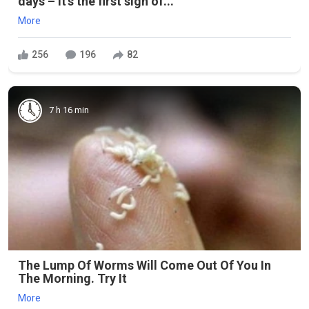
days – it's the first sign of...
More
256
196
82
7 h 16 min
The Lump Of Worms Will Come Out Of You In
The Morning. Try It
More