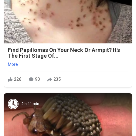
Find Papillomas On Your Neck Or Armpit? It's
The First Stage Of...
More
226
90
235
2 h 11 min