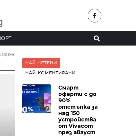
ПОРТ
5G мрежа
НАЙ-ЧЕТЕНИ
НАЙ-КОМЕНТИРАНИ
Смарт
оферти с до
90%
отстъпка за
над 150
устройства
от Vivacom
през август