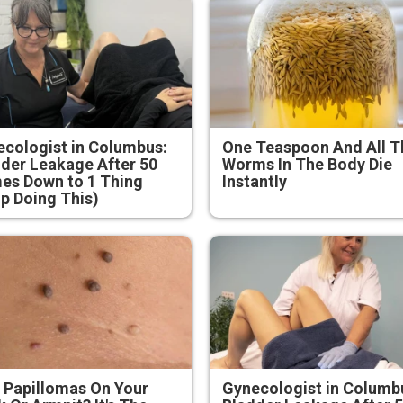
cologist in Columbus:
One Teaspoon And All T
der Leakage After 50
Worms In The Body Die
es Down to 1 Thing
Instantly
p Doing This)
 Papillomas On Your
Gynecologist in Columb