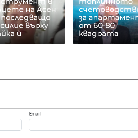
нструмент в
топлинното
ъцете на Асен
счетоводств
а последващо
за апартамен
силие върху
от 60-80
йка й
квадрата
Email