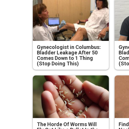
Gynecologist in Columbus:
Gyne
Bladder Leakage After 50
Blad
Comes Down to 1 Thing
Com
(Stop Doing This)
(Sto
The Horde Of Worms Will
Find