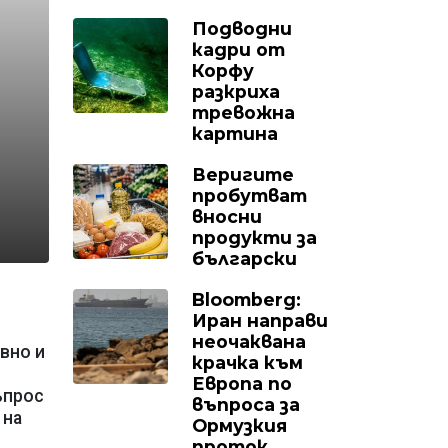
Подводни
кадри от
Корфу
разкриха
тревожна
картина
Веригите
пробутват
вносни
продукти за
български
Bloomberg:
Иран направи
неочаквана
вно и
крачка към
Европа по
ъпрос
въпроса за
 на
Ормузкия
проток