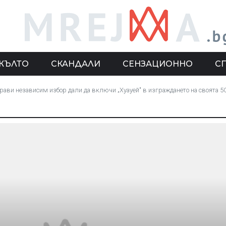
ЖЪЛТО
СКАНДАЛИ
СЕНЗАЦИОННО
С
рави независим избор дали да включи „Хуауей" в изграждането на своята 