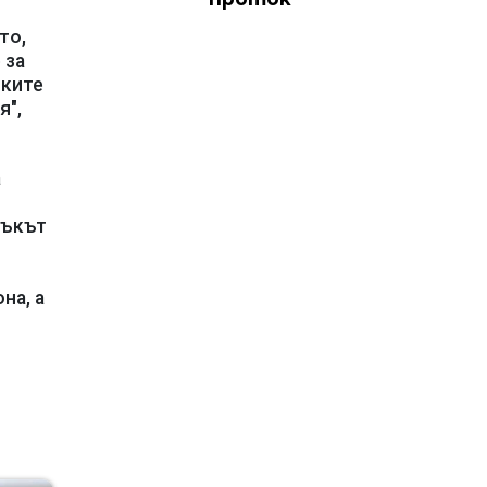
то,
 за
ските
я",
а
съкът
на, а