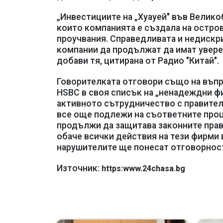
„Инвестициите на „Хуауей" във Велико
които компанията е създала на остров
проучвания. Справедливата и недискр
компании да продължат да имат увере
добави тя, цитирана от Радио "Китай".
Говорителката отговори също на въп
HSBC в своя списък на „ненадеждни фи
активното сътрудничество с правителс
все още подлежи на съответните проц
продължи да защитава законните прав
обаче всички действия на тези фирми 
нарушителите ще понесат отговорност"
Източник:
https:www.24chasa.bg