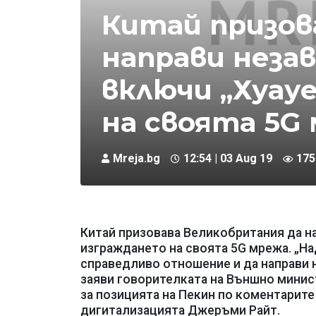
Китай призов
направи незав
включи „Хуау
на своята 5G
Mreja.bg
12:54 | 03 Aug 19
175
Китай призовава Великобритания да на
изграждането на своята 5G мрежа. „Н
справедливо отношение и да направи н
заяви говорителката на Външно минис
за позицията на Пекин по коментарите
дигитализацията Джеръми Райт.