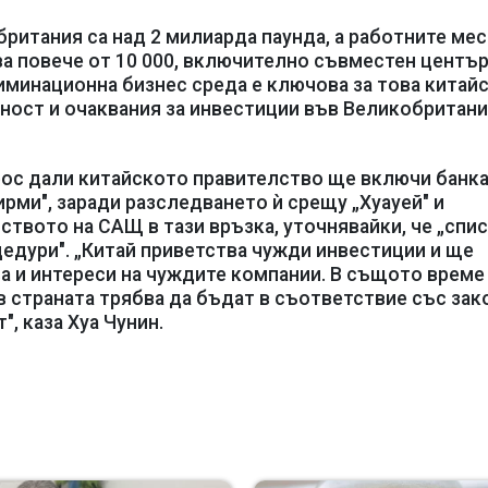
британия са над 2 милиарда паунда, а работните мес
а повече от 10 000, включително съвместен център
иминационна бизнес среда е ключова за това китай
ност и очаквания за инвестиции във Великобритани
рос дали китайското правителство ще включи банк
рми", заради разследването ѝ срещу „Хуауей" и
твото на САЩ в тази връзка, уточнявайки, че „спи
едури". „Китай приветства чужди инвестиции и ще
а и интереси на чуждите компании. В същото време
в страната трябва да бъдат в съответствие със зако
, каза Хуа Чунин.