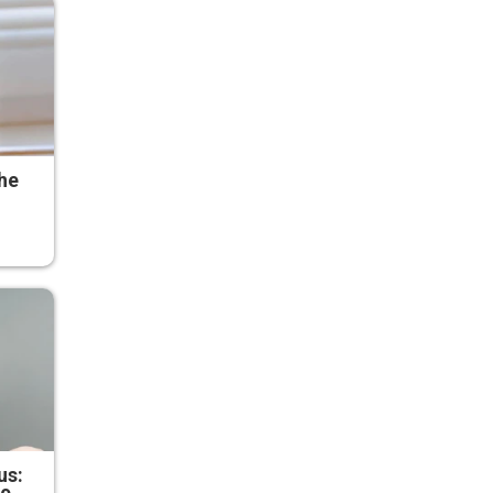
he
us: