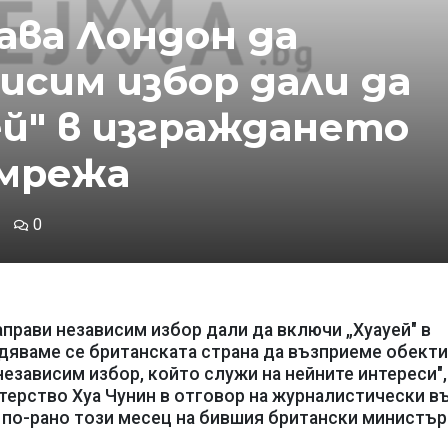
ава Лондон да
исим избор дали да
ей" в изграждането
 мрежа
0
прави независим избор дали да включи „Хуауей" в
адяваме се британската страна да възприеме обекти
езависим избор, който служи на нейните интереси",
терство Хуа Чунин в отговор на журналистически в
 по-рано този месец на бившия британски министър