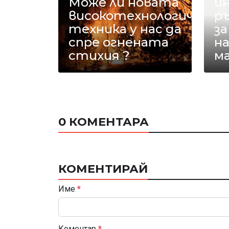
Може ли новата
и
високотехнологична
р
техника у нас да
з
спре огнената
на
стихия ?
ма
0 КОМЕНТАРА
КОМЕНТИРАЙ
Име
*
Коментар
*