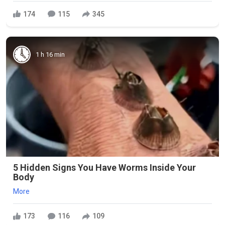
174
115
345
1 h 16 min
5 Hidden Signs You Have Worms Inside Your
Body
More
173
116
109