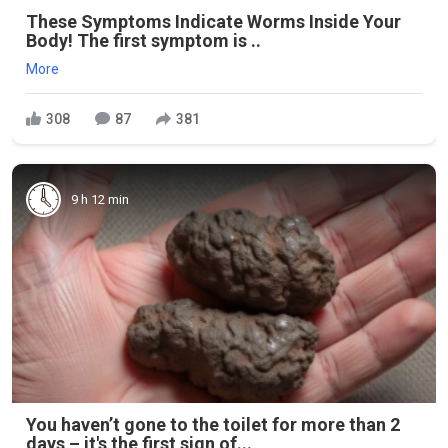
These Symptoms Indicate Worms Inside Your
Body! The first symptom is ..
More
308
87
381
9 h 12 min
You haven’t gone to the toilet for more than 2
days – it's the first sign of...