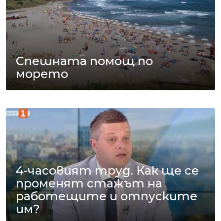
Спешната помощ по
морето
4-часовият труд. Как ще се
променят стажът на
работещите и отпуските
им?