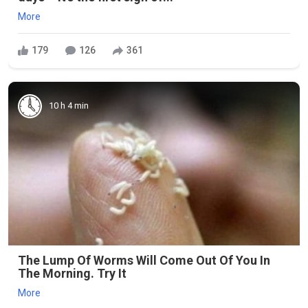
More
179
126
361
10 h 4 min
The Lump Of Worms Will Come Out Of You In
The Morning. Try It
More