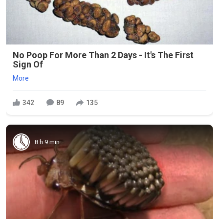
No Poop For More Than 2 Days - It's The First
Sign Of
More
342
89
135
8 h 9 min