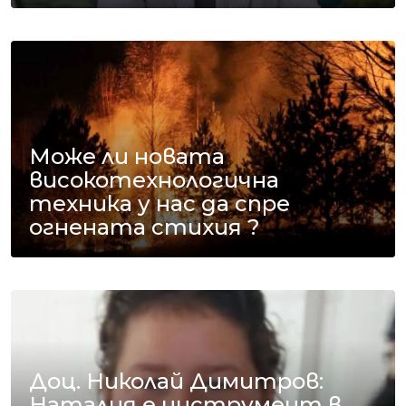
Може ли новата
високотехнологична
техника у нас да спре
огнената стихия ?
Доц. Николай Димитров:
Наталия е инструмент в