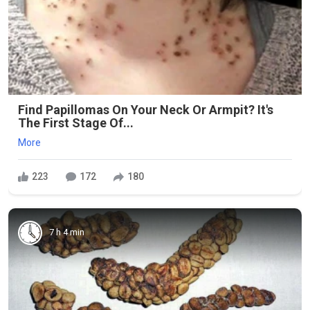
Find Papillomas On Your Neck Or Armpit? It's
The First Stage Of...
More
223
172
180
7 h 4 min