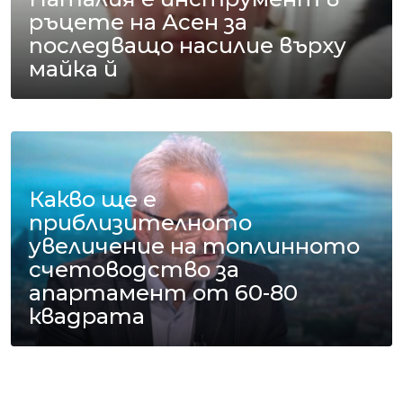
ръцете на Асен за
последващо насилие върху
майка й
Какво ще е
приблизителното
увеличение на топлинното
счетоводство за
апартамент от 60-80
квадрата