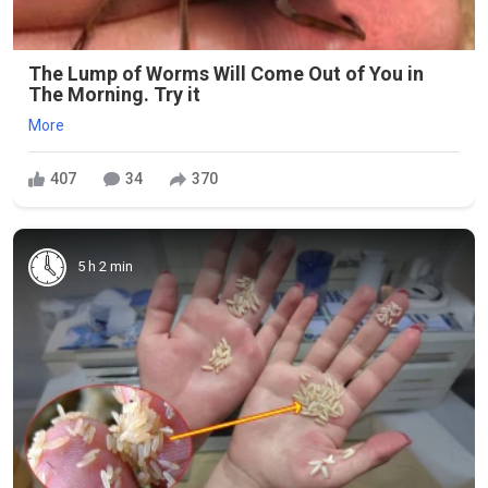
The Lump of Worms Will Come Out of You in
The Morning. Try it
More
407
34
370
5 h 2 min