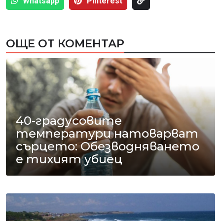
Whatsapp
Pinterest
ОЩЕ ОТ КОМЕНТАР
40-градусовите
температури натоварват
сърцето: Обезводняването
е тихият убиец