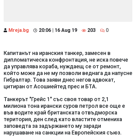
Mreja.bg
20:06 | 16 Aug 19
203
0
Капитанът на иранския танкер, замесен в
дипломатическа конфронтация, не иска повече
да управлява кораба, нуждаещ се от ремонт,
който може да не му позволи веднага да напусне
Гибралтар. Това заяви днес негов адвокат,
цитиран от Асошиейтед прес и БТА.
Танкерът "Грейс 1" със своя товар от 2,1
милиона тона ирански суров петрол все още е
във водите край британската отвъдморска
територия, ден след като властите отмениха
заповедта за задържането му заради
нарушаване на санкции на Европейския съюз.