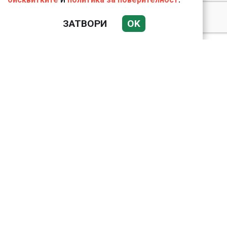
Подводни кадри от
ЗАТВОРИ
OK
Корфу разкриха
тревожна картина
Веригите пробутват
вносни продукти за
български
Bloomberg: Иран
направи неочаквана
крачка към Европа по