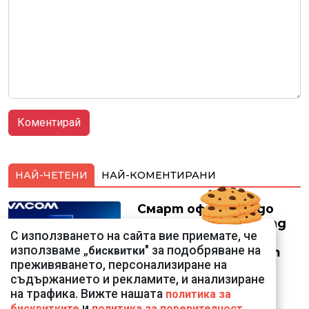
НАЙ-ЧЕТЕНИ
НАЙ-КОМЕНТИРАНИ
Смарт оферти с до
90% отстъпка за над
С използването на сайта вие приемате, че
150 устройства от
използваме „
" за подобряване на
бисквитки
Vivacom през август
преживяването, персонализиране на
съдържанието и рекламите, и анализиране
на трафика. Вижте нашата
политика за
и
.
бисквитките
политика за поверителност