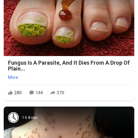
Fungus Is A Parasite, And It Dies From A Drop Of
Plain...
More
280
144
370
1 h 8 min