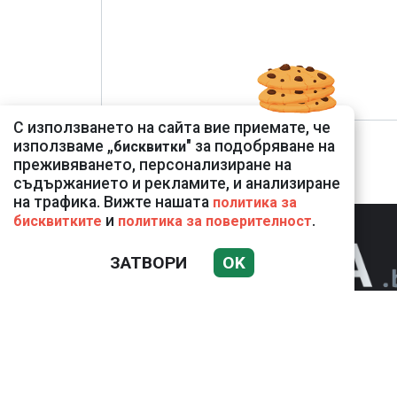
С използването на сайта вие приемате, че
използваме „
" за подобряване на
бисквитки
преживяването, персонализиране на
съдържанието и рекламите, и анализиране
на трафика. Вижте нашата
политика за
и
.
бисквитките
политика за поверителност
ЗАТВОРИ
OK
НОВИНИ
К
Използването и публикуването на част или 