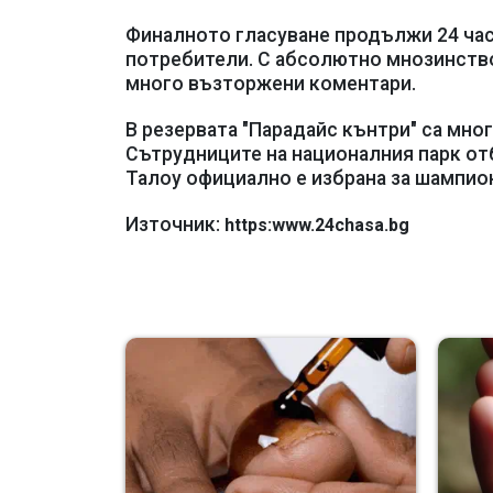
Финалното гласуване продължи 24 часа
потребители. С абсолютно мнозинство
много възторжени коментари.
В резервата "Парадайс кънтри" са мно
Сътрудниците на националния парк отб
Талоу официално е избрана за шампионк
Източник:
https:www.24chasa.bg