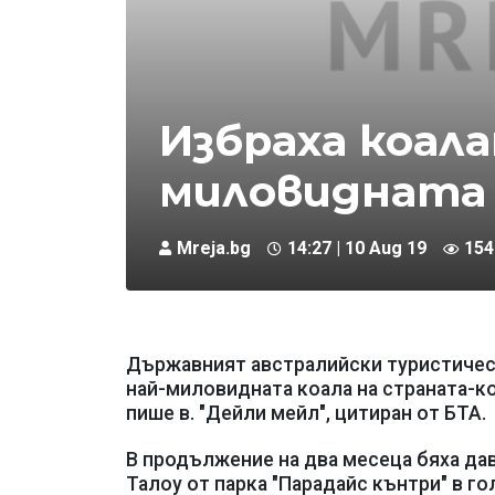
Избраха коала
миловидната 
Mreja.bg
14:27 | 10 Aug 19
154
Държавният австралийски туристическ
най-миловидната коала на страната-ко
пише в. "Дейли мейл", цитиран от БТА.
В продължение на два месеца бяха да
Талоу от парка "Парадайс кънтри" в г