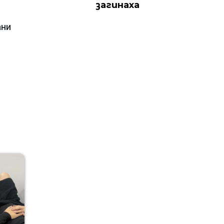
загинаха
ани