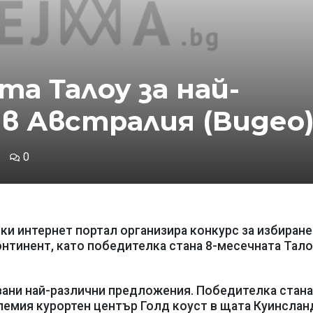
та Талоу за най-
в Австралия (Видео
0
и интернет портал организира конкурс за избиране
нтинент, като победителка стана 8-месечната Тало
вани най-различни предложения. Победителка стана
олемия курортен център Голд коуст в щата Куинслан