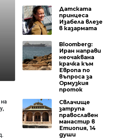
Датската
принцеса
Изабела влезе
в казармата
Bloomberg:
)
Иран направи
неочаквана
крачка към
Европа по
въпроса за
Ормузкия
проток
 на
Свлачище
затрупа
у,
православен
манастир в
Етиопия, 14
души
д.