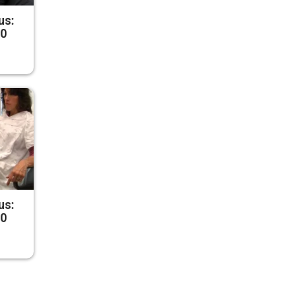
us:
50
us:
50