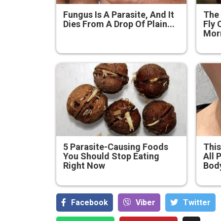
Fungus Is A Parasite, And It
The 
Dies From A Drop Of Plain...
Fly 
Mor
5 Parasite-Causing Foods
This
You Should Stop Eating
All 
Right Now
Bod
Facebook
Viber
Тwitter