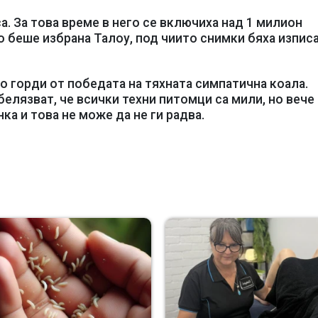
. За това време в него се включиха над 1 милион
 беше избрана Талоу, под чиито снимки бяха изпис
го горди от победата на тяхната симпатична коала.
елязват, че всички техни питомци са мили, но вече
а и това не може да не ги радва.