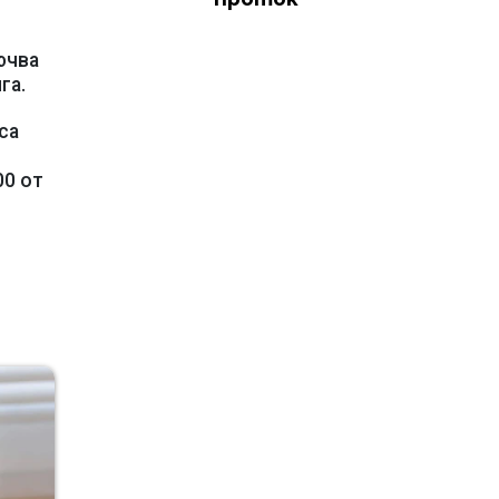
ючва
га.
са
00 от