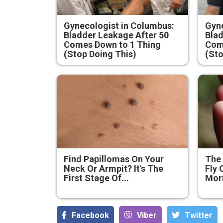
Gynecologist in Columbus:
Gyne
Bladder Leakage After 50
Blad
Comes Down to 1 Thing
Com
(Stop Doing This)
(Sto
Find Papillomas On Your
The 
Neck Or Armpit? It's The
Fly 
First Stage Of...
Mor
Facebook
Viber
Тwitter