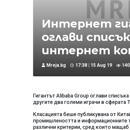
Интернет ги
оглави списък
интернет ко
Mreja.bg
17:38 | 15 Aug 19
140
Гигантът Alibaba Group оглави списъка
другите два големи играчи в сферата Te
Класацията беше публикувана от Кита
промишлеността и информационните те
различни критерии, сред които мащаб