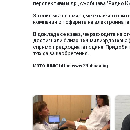
перспективи и др., съобщава "Радио Ки
За списъка се смята, че е най-авторит
компании от сферите на електронната 
В доклада се казва, че разходите на с
достигнали близо 154 милиарда юана (2
спрямо предходната година. Придобитит
тях са за изобретения.
Източник:
https:www.24chasa.bg