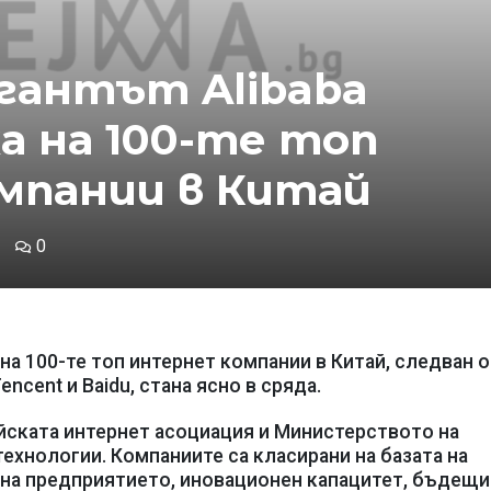
гантът Alibaba
а на 100-те топ
мпании в Китай
0
 на 100-те топ интернет компании в Китай, следван 
ncent и Baidu, стана ясно в сряда.
йската интернет асоциация и Министерството на
хнологии. Компаниите са класирани на базата на
 на предприятието, иновационен капацитет, бъдещи