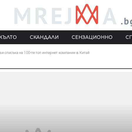
ЖЪЛТО
СКАНДАЛИ
СЕНЗАЦИОННО
С
ви списъка на 100-те топ интернет компании в Китай