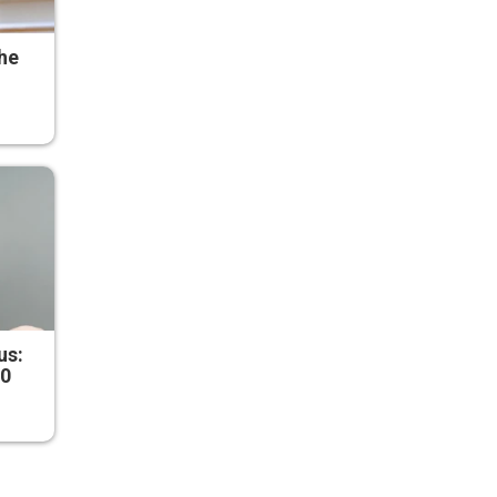
he
us:
50