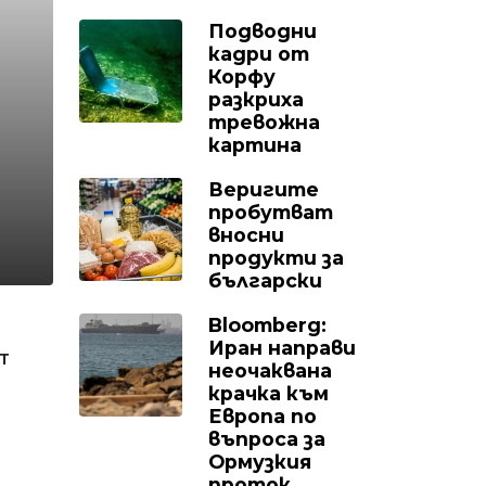
Подводни
кадри от
Корфу
разкриха
тревожна
картина
Веригите
пробутват
вносни
продукти за
български
Bloomberg:
Иран направи
от
неочаквана
крачка към
Европа по
въпроса за
Ормузкия
проток