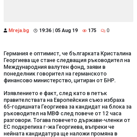
Mreja.bg
19:36 | 05 Aug 19
175
0
Германия е оптимист, че българката Кристалина
Георгиева ще стане следващия ръководител на
Международния валутен фонд, заяви в
понеделник говорител на германското
финансово министерство, цитиран от БНР.
Изявлението е факт, след като в петък
правителствата на Европейския съюз избраха
65-годишната Георгиева за кандидат на блока за
ръководител на МВФ след повече от 12 часа
разговори. Тогава повечето държави-членки от
ЕС подкрепиха г-жа Георгиева, въпреки че
нейната кандидатура ще наложи промяна в