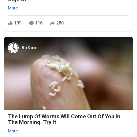
More
199
116
280
8 h 3 min
The Lump Of Worms Will Come Out Of You In
The Morning. Try It
More