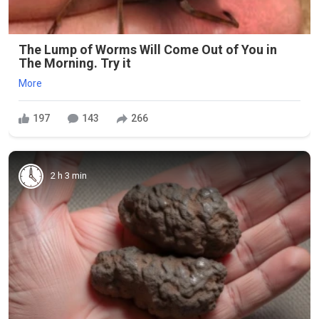
The Lump of Worms Will Come Out of You in
The Morning. Try it
More
197
143
266
2 h 3 min