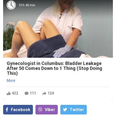
10 h 40 min
Gynecologist in Columbus: Bladder Leakage
After 50 Comes Down to 1 Thing (Stop Doing
This)
More
432
111
124
Facebook
Viber
Тwitter