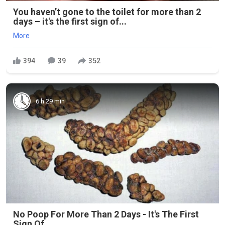
You haven’t gone to the toilet for more than 2
days – it's the first sign of...
More
394
39
352
6 h 29 min
No Poop For More Than 2 Days - It's The First
Sign Of