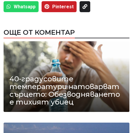
Whatsapp
Pinterest
ОЩЕ ОТ КОМЕНТАР
40-градусовите
температури натоварват
сърцето: Обезводняването
е тихият убиец