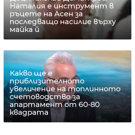
Наталия е инструмент в
ръцете на Асен за
последващо насилие върху
майка й
Какво ще е
приблизителното
увеличение на топлинното
счетоводство за
апартамент от 60-80
квадрата