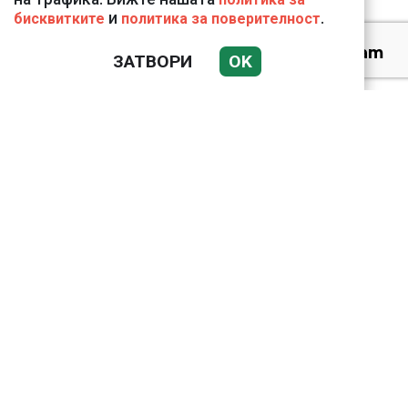
и
.
бисквитките
политика за поверителност
Веригите пробутват
ЗАТВОРИ
OK
вносни продукти за
български
Подводни кадри от
Корфу разкриха
тревожна картина
Bloomberg: Иран
направи неочаквана