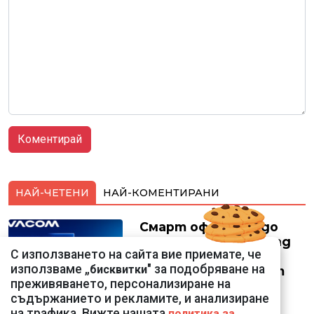
НАЙ-ЧЕТЕНИ
НАЙ-КОМЕНТИРАНИ
Смарт оферти с до
90% отстъпка за над
С използването на сайта вие приемате, че
150 устройства от
използваме „
" за подобряване на
бисквитки
Vivacom през август
преживяването, персонализиране на
съдържанието и рекламите, и анализиране
на трафика. Вижте нашата
политика за