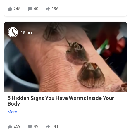
245
40
136
19 min
5 Hidden Signs You Have Worms Inside Your
Body
More
259
49
141