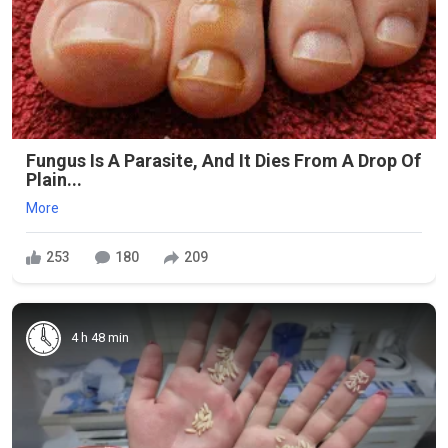
Fungus Is A Parasite, And It Dies From A Drop Of
Plain...
More
253
180
209
4 h 48 min