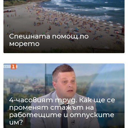
Спешната помощ по
морето
4-часовият труд. Как ще се
променят стажът на
работещите и отпуските
им?