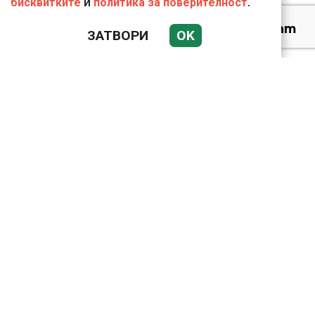
и
.
бисквитките
политика за поверителност
Веригите пробутват
ЗАТВОРИ
OK
вносни продукти за
български
Ким Чен Ун е получил
22 милиарда долара
свръхпечалба от
началото на войната в
Украйна
18 тона храна за
кучетата в
столичните приюти