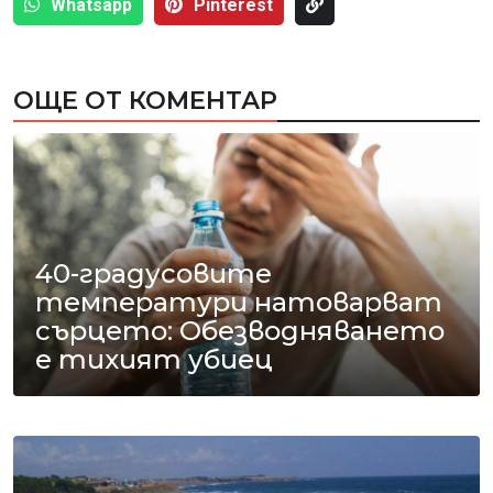
Whatsapp
Pinterest
ОЩЕ ОТ КОМЕНТАР
40-градусовите
температури натоварват
сърцето: Обезводняването
е тихият убиец