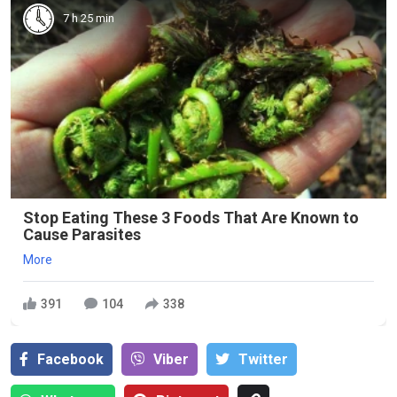
7 h 25 min
Stop Eating These 3 Foods That Are Known to
Cause Parasites
More
391
104
338
Facebook
Viber
Тwitter