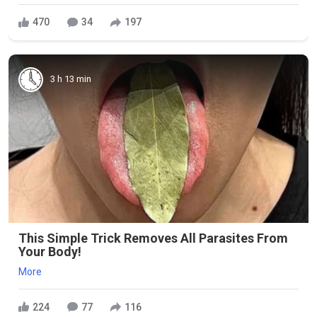
470
34
197
3 h 13 min
This Simple Trick Removes All Parasites From
Your Body!
More
224
77
116