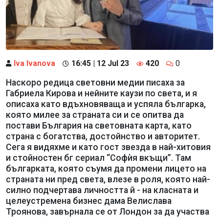
Iva Ivanova
16:45 | 12 Jul 23
420
0
Наскоро редица световни медии писаха за
Габриела Кирова и нейните каузи по света, и я
описаха като вдъхновяваща и успяла българка,
която милее за страната си и се опитва да
постави България на световната карта, като
страна с богатства, достойнство и авторитет.
Сега я видяхме и като гост звезда в най-хитовия
и стойностен бг сериал “Софѝя вкъщи”. Там
българката, която съумя да промени лицето на
страната ни пред света, влезе в роля, която най-
силно подчертава личността й - на класната и
целеустремена бизнес дама Велислава
Троянова, завърнала се от Лондон за да участва