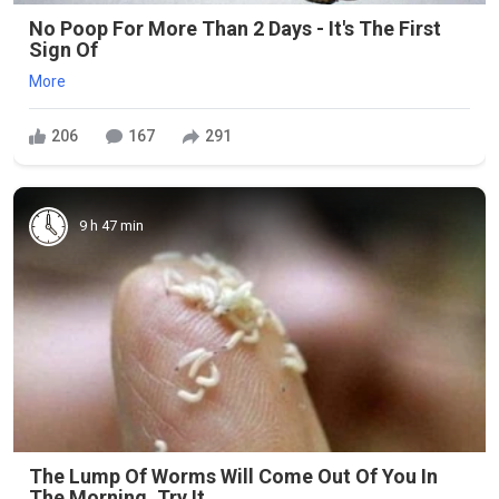
No Poop For More Than 2 Days - It's The First
Sign Of
More
206
167
291
9 h 47 min
The Lump Of Worms Will Come Out Of You In
The Morning. Try It