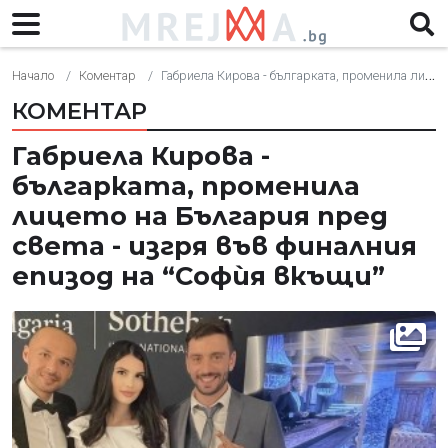
Начало
Коментар
Габриела Кирова - българката, променила лицето на България пред света - изгря във финалния епизод на “Софѝя вкъщи”
КОМЕНТАР
Габриела Кирова -
българката, променила
лицето на България пред
света - изгря във финалния
епизод на “Софѝя вкъщи”