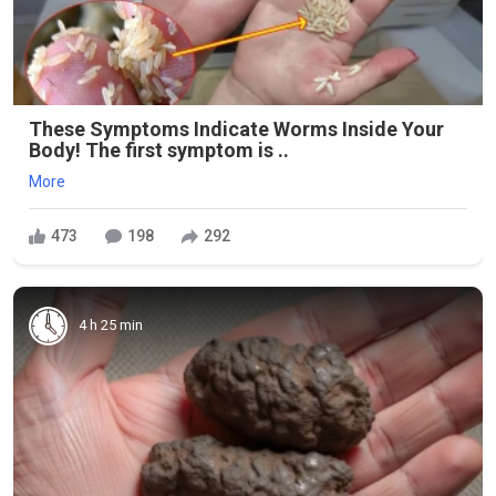
These Symptoms Indicate Worms Inside Your
Body! The first symptom is ..
More
473
198
292
4 h 25 min