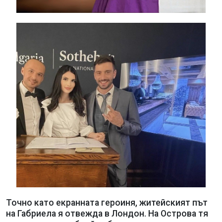
Точно като екранната героиня, житейският път
на Габриела я отвежда в Лондон. На Острова тя