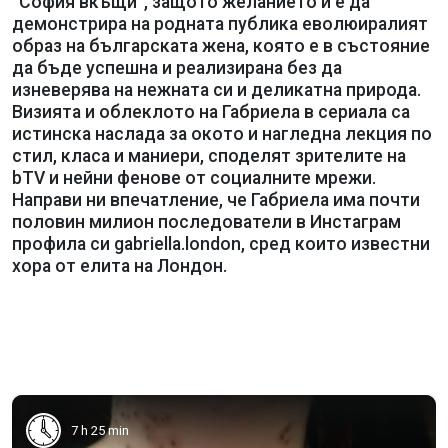
“Софѝя вкъщи”, защото желанието й е да
демонстрира на родната публика еволюиралият
образ на българската жена, която е в състояние
да бъде успешна и реализирана без да
изневерява на нежната си и деликатна природа.
Визията и облеклото на Габриела в сериала са
истинска наслада за окото и нагледна лекция по
стил, класа и маниери, споделят зрителите на
bTV и нейни фенове от социалните мрежи.
Направи ни впечатление, че Габриела има почти
половин милион последователи в Инстаграм
профила си gabriella.london, сред които известни
хора от елита на Лондон.
7 h 25 min