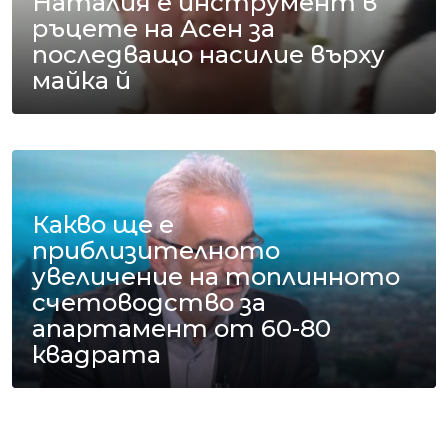
Наталия е инструмент в
ръцете на Асен за
последващо насилие върху
майка й
Какво ще е
приблизителното
увеличение на топлинното
счетоводство за
апартамент от 60-80
квадрата