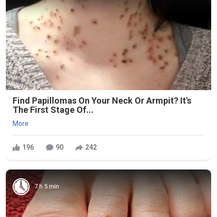
Find Papillomas On Your Neck Or Armpit? It's
The First Stage Of...
More
196
90
242
7 h 5 min