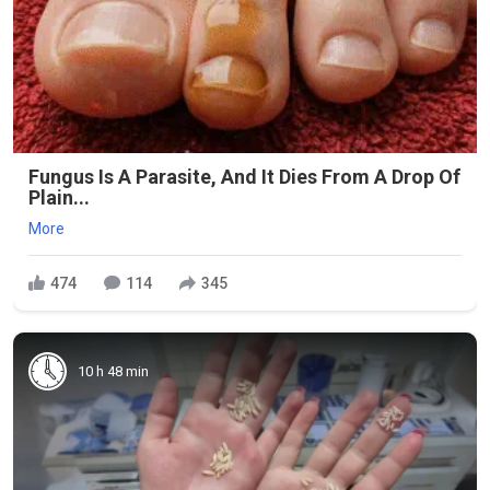
Fungus Is A Parasite, And It Dies From A Drop Of
Plain...
More
474
114
345
10 h 48 min