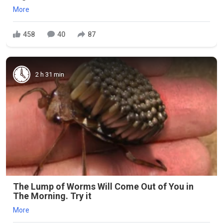
More
458
40
87
2 h 31 min
The Lump of Worms Will Come Out of You in
The Morning. Try it
More