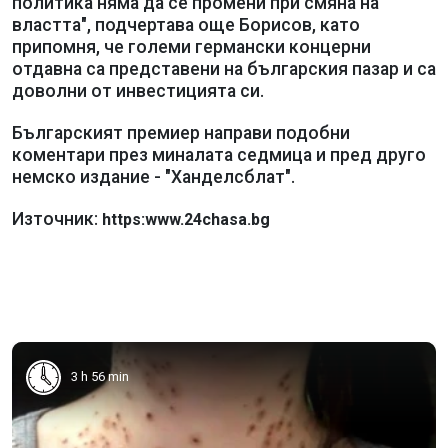
политика няма да се промени при смяна на
властта", подчертава още Борисов, като
припомня, че големи германски концерни
отдавна са представени на българския пазар и са
доволни от инвестицията си.
Българският премиер направи подобни
коментари през миналата седмица и пред друго
немско издание - "Ханделсблат".
Източник:
https:www.24chasa.bg
3 h 56 min