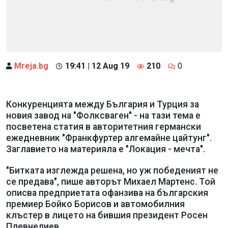
Mreja.bg
19:41 | 12 Aug 19
210
0
Конкуренцията между България и Турция за
новия завод на "Фолксваген" - на тази тема е
посветена статия в авторитетния германски
ежедневник "Франкфуртер алгемайне цайтунг".
Заглавието на материяла е "Локация - мечта".
"Битката изглежда решена, но уж победеният не
се предава", пише авторът Михаел Мартенс. Той
описва предприетата офанзива на българския
премиер Бойко Борисов и автомобилния
клъстер в лицето на бившия президент Росен
Плевнелиев.