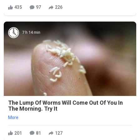
435
97
226
7 h 14 min
The Lump Of Worms Will Come Out Of You In
The Morning. Try It
More
201
81
127