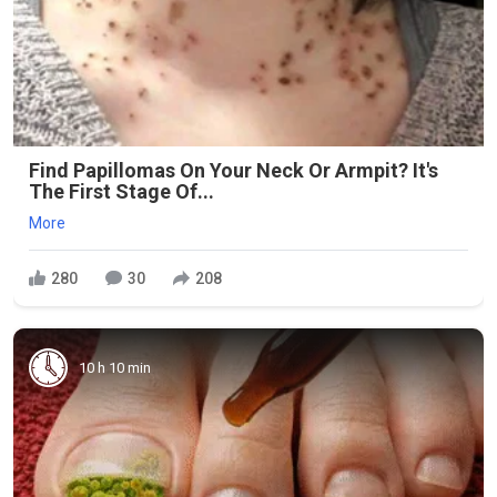
Find Papillomas On Your Neck Or Armpit? It's
The First Stage Of...
More
280
30
208
10 h 10 min