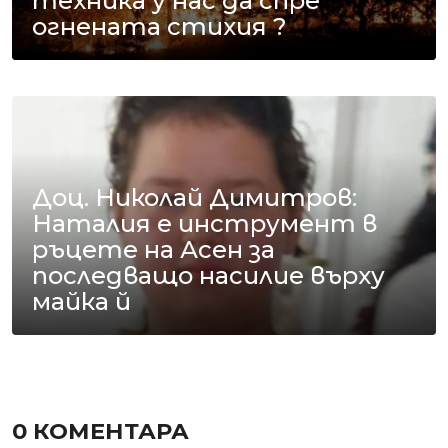
техника у нас да спре
огнената стихия ?
Доц. Николай Димитров:
Наталия е инструмент в
ръцете на Асен за
последващо насилие върху
майка й
0 КОМЕНТАРА