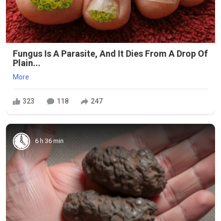
Fungus Is A Parasite, And It Dies From A Drop Of
Plain...
More
323
118
247
6 h 36 min