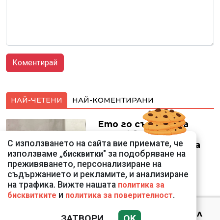
НАЙ-ЧЕТЕНИ
НАЙ-КОМЕНТИРАНИ
Ето го съпруга на
неадекватната
С използването на сайта вие приемате, че
външна министърка
използваме „
" за подобряване на
бисквитки
Велислава Петрова
преживяването, персонализиране на
съдържанието и рекламите, и анализиране
на трафика. Вижте нашата
политика за
и
.
бисквитките
политика за поверителност
Ким Чен Ун е получил
ЗАТВОРИ
OK