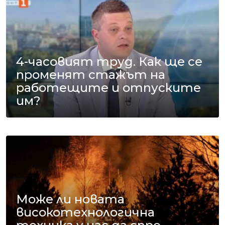
4-часовият труд. Как ще се
променят стажът на
работещите и отпуските
им?
Може ли новата
високотехнологична