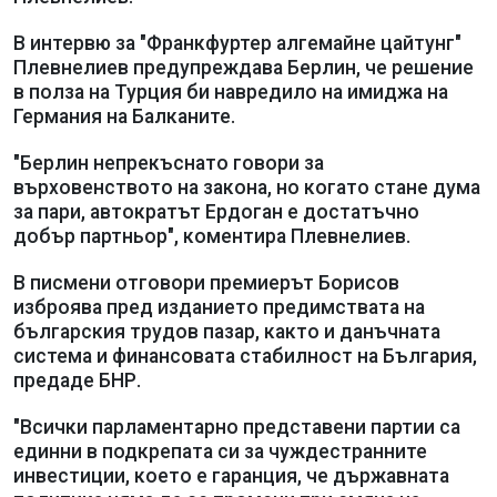
В интервю за "Франкфуртер алгемайне цайтунг"
Плевнелиев предупреждава Берлин, че решение
в полза на Турция би навредило на имиджа на
Германия на Балканите.
"Берлин непрекъснато говори за
върховенството на закона, но когато стане дума
за пари, автократът Ердоган е достатъчно
добър партньор", коментира Плевнелиев.
В писмени отговори премиерът Борисов
изброява пред изданието предимствата на
българския трудов пазар, както и данъчната
система и финансовата стабилност на България,
предаде БНР.
"Всички парламентарно представени партии са
единни в подкрепата си за чуждестранните
инвестиции, което е гаранция, че държавната