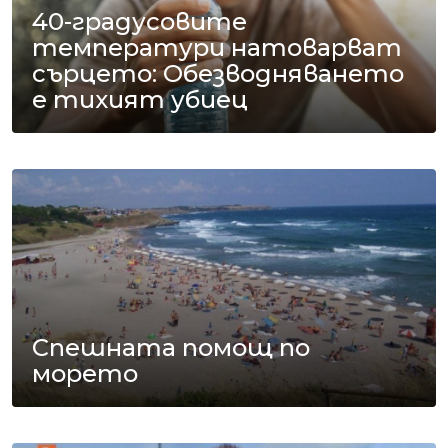
40-градусовите
температури натоварват
сърцето: Обезводняването
е тихият убиец
Спешната помощ по
морето