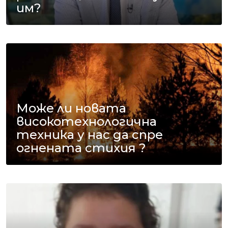
им?
Може ли новата
високотехнологична
техника у нас да спре
огнената стихия ?