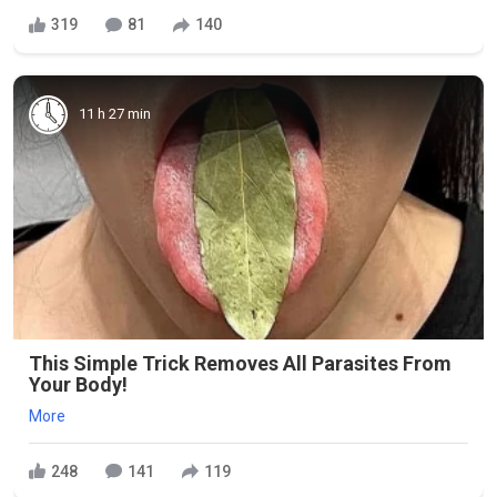
319
81
140
11 h 27 min
This Simple Trick Removes All Parasites From
Your Body!
More
248
141
119