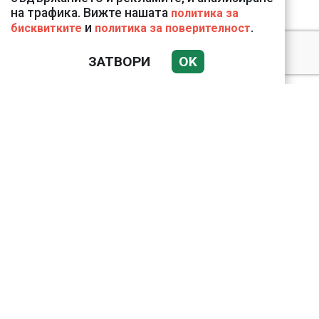
на трафика. Вижте нашата
политика за
и
.
бисквитките
политика за поверителност
Подводни кадри от
ЗАТВОРИ
OK
Корфу разкриха
тревожна картина
Веригите пробутват
вносни продукти за
български
Bloomberg: Иран