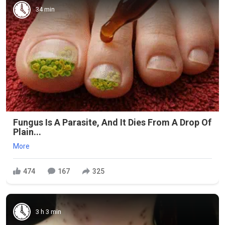
34 min
Fungus Is A Parasite, And It Dies From A Drop Of
Plain...
More
474
167
325
3 h 3 min