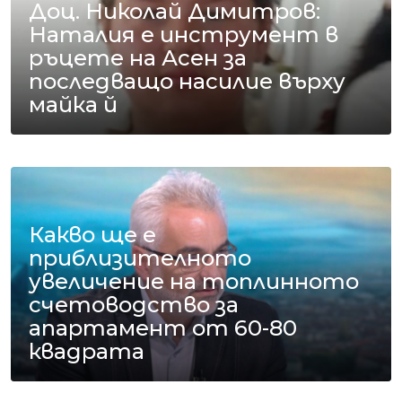
Доц. Николай Димитров:
Наталия е инструмент в
ръцете на Асен за
последващо насилие върху
майка й
Какво ще е
приблизителното
увеличение на топлинното
счетоводство за
апартамент от 60-80
квадрата