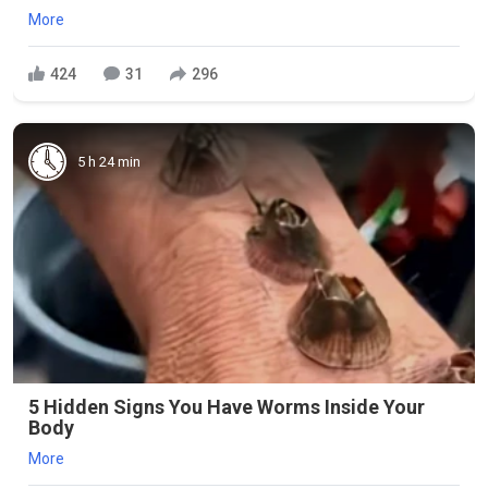
More
424
31
296
5 h 24 min
5 Hidden Signs You Have Worms Inside Your
Body
More