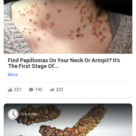
Find Papillomas On Your Neck Or Armpit? It's
The First Stage Of...
More
221
142
223
5 h 4 min