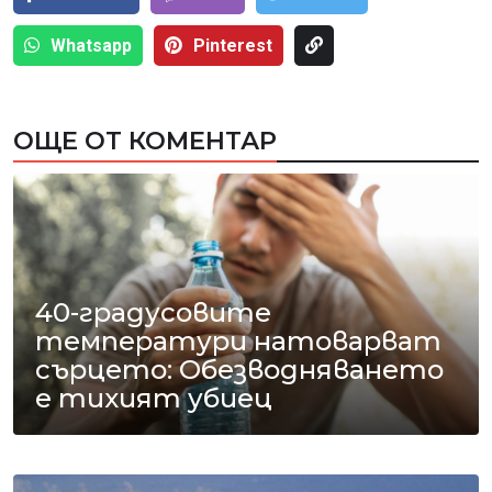
Whatsapp
Pinterest
ОЩЕ ОТ КОМЕНТАР
40-градусовите
температури натоварват
сърцето: Обезводняването
е тихият убиец