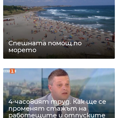
Спешната помощ по
морето
4-часовият труд. Как ще се
променят стажът на
работещите и отпуските