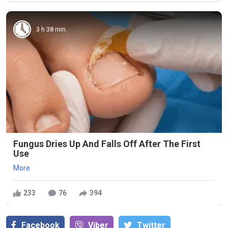
3 h 38 min
Fungus Dries Up And Falls Off After The First
Use
More
233
76
394
Facebook
Viber
Тwitter