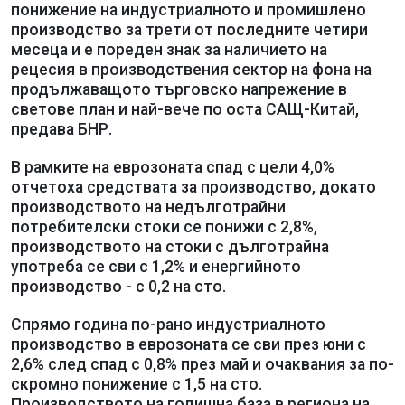
понижение на индустриалното и промишлено
производство за трети от последните четири
месеца и е пореден знак за наличието на
рецесия в производствения сектор на фона на
продължаващото търговско напрежение в
светове план и най-вече по оста САЩ-Китай,
предава БНР.
В рамките на еврозоната спад с цели 4,0%
отчетоха средствата за производство, докато
производството на недълготрайни
потребителски стоки се понижи с 2,8%,
производството на стоки с дълготрайна
употреба се сви с 1,2% и енергийното
производство - с 0,2 на сто.
Спрямо година по-рано индустриалното
производство в еврозоната се сви през юни с
2,6% след спад с 0,8% през май и очаквания за по-
скромно понижение с 1,5 на сто.
Производството на годишна база в региона на