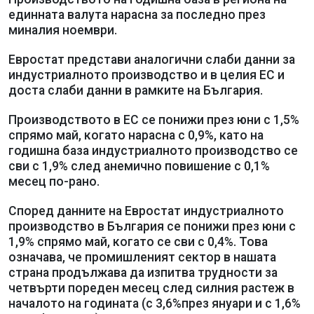
единната валута нарасна за последно през
миналия ноември.
Евростат представи аналогични слаби данни за
индустриалното производство и в целия ЕС и
доста слаби данни в рамките на България.
Производството в ЕС се понижи през юни с 1,5%
спрямо май, когато нарасна с 0,9%, като на
годишна база индустриалното производство се
сви с 1,9% след анемично повишение с 0,1%
месец по-рано.
Според данните на Евростат индустриалното
производство в България се понижи през юни с
1,9% спрямо май, когато се сви с 0,4%. Това
означава, че промишленият сектор в нашата
страна продължава да изпитва трудности за
четвърти пореден месец след силния растеж в
началото на годината (с 3,6%през януари и с 1,6%