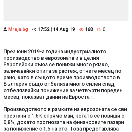
Mreja.bg
17:52 | 14 Aug 19
168
0
През юни 2019-а година индустриалното
производство в еврозоната и в целия
Европейски съюз се понижи много рязко,
заличавайки опита за растеж, отчете месец по-
рано, като в същото време производството в
България също отбеляза много силен спад,
отбелязвайки понижение за четвърти пореден
месец, показват данни на Евростат.
Производството в рамките на еврозоната се сви
през юни с 1,6% спрямо май, когато се повиши с
0,8%, докато прогнозата на финансовите пазари
за понижение с 1,5 на сто. Това представлява