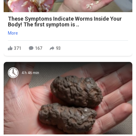
These Symptoms Indicate Worms Inside Your
Body! The first symptom is ..
More
371
167
93
4 h 46 min