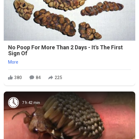
No Poop For More Than 2 Days - It's The First
Sign Of
More
380
84
225
7 h 42 min