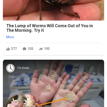
The Lump of Worms Will Come Out of You in
The Morning. Try it
More
377
105
193
7 h 9 min