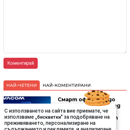
НАЙ-ЧЕТЕНИ
НАЙ-КОМЕНТИРАНИ
Смарт оферти с до
90% отстъпка за над
С използването на сайта вие приемате, че
150 устройства от
използваме „
" за подобряване на
бисквитки
Vivacom през август
преживяването, персонализиране на
съдържанието и рекламите, и анализиране