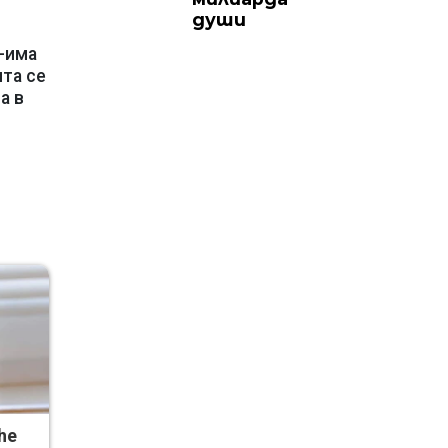
души
-има
та се
а в
he