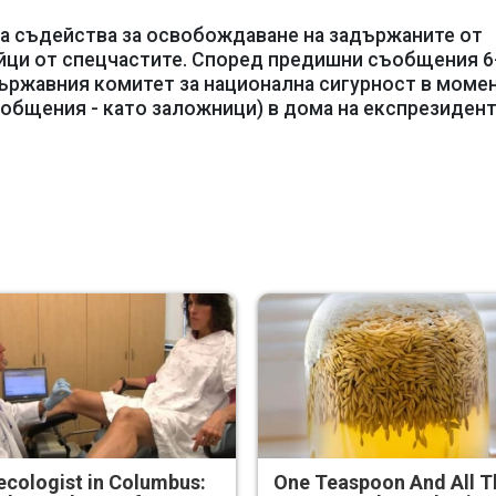
да съдейства за освобождаване на задържаните от
йци от спецчастите. Според предишни съобщения 6
ържавния комитет за национална сигурност в момен
ъобщения - като заложници) в дома на експрезидент
cologist in Columbus:
One Teaspoon And All T