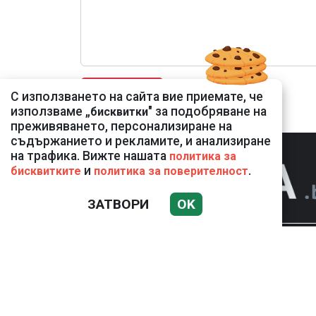
С използването на сайта вие приемате, че
използваме „
" за подобряване на
бисквитки
преживяването, персонализиране на
съдържанието и рекламите, и анализиране
на трафика. Вижте нашата
политика за
и
.
бисквитките
политика за поверителност
ЗАТВОРИ
OK
НОВИНИ
К
Използването и публикуването на част или 
разрешение на Медийна група Асмара ЕООД