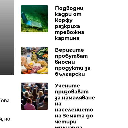
Подводни
кадри от
Корфу
разкриха
тревожна
картина
Веригите
пробутват
вносни
продукти за
български
Учените
призовават
за намаляване
Това
на
населението
на Земята до
, но
четири
милиарда