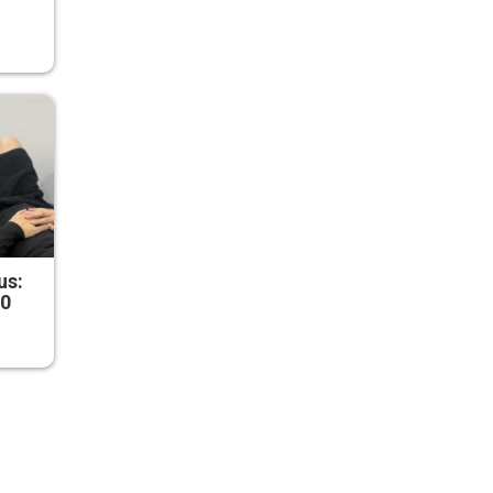
us:
50