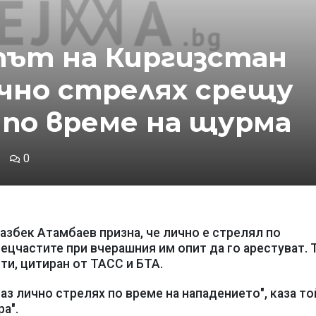
тът на Киргизстан
чно стрелях срещу
по време на щурма
0
збек Атамбаев призна, че лично е стрелял по
цчастите при вчерашния им опит да го арестуват. 
и, цитиран от ТАСС и БТА.
з лично стрелях по време на нападението", каза той
ра".