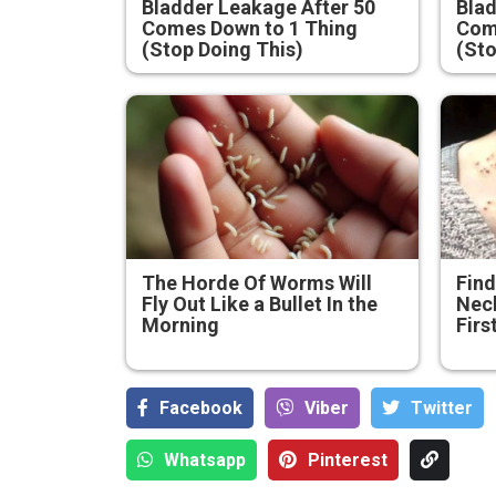
Bladder Leakage After 50
Blad
Comes Down to 1 Thing
Com
(Stop Doing This)
(Sto
The Horde Of Worms Will
Find
Fly Out Like a Bullet In the
Neck
Morning
Firs
Facebook
Viber
Тwitter
Whatsapp
Pinterest