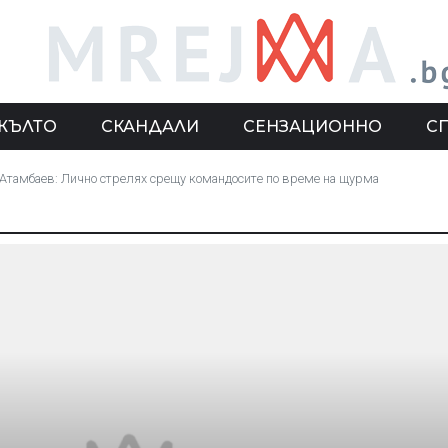
ЖЪЛТО
СКАНДАЛИ
СЕНЗАЦИОННО
С
 Атамбаев: Лично стрелях срещу командосите по време на щурма