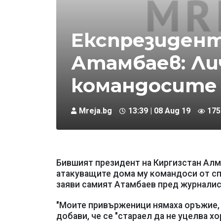
Експрезиден
Атамбаев: Ли
командосите 
Mreja.bg
13:39 | 08 Aug 19
175
Бившият президент на Киргизстан Алма
атакуващите дома му командоси от спе
заяви самият Атамбаев пред журналист
"Моите привърженици нямаха оръжие, а
добави, че се "стараeл да не уцелва хо