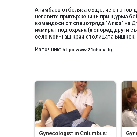
Атамбаев отбеляза също, че е готов 
неговите привърженици при щурма бо
командоси от спецотряда "Алфа" на Д
намират под охрана (а според други с
село Кой-Таш край столицата Бишкек.
Източник:
https:www.24chasa.bg
Gynecologist in Columbus:
Gyne