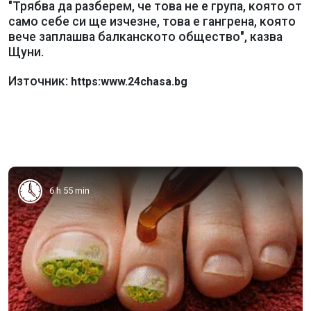
"Трябва да разберем, че това не е група, която от
само себе си ще изчезне, това е гангрена, която
вече заплашва балканското общество", казва
Щуни.
Източник:
https:www.24chasa.bg
6 h 55 min