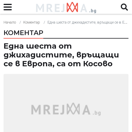
Начало
Коментар
Една шеста от джихадистите, връщащи се в Европа, са от Косово
КОМЕНТАР
Една шеста от
джихадистите, връщащи
се в Европа, са от Косово