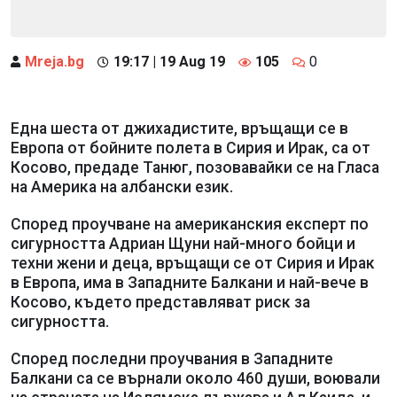
Mreja.bg
19:17 | 19 Aug 19
105
0
Една шеста от джихадистите, връщащи се в
Европа от бойните полета в Сирия и Ирак, са от
Косово, предаде Танюг, позовавайки се на Гласа
на Америка на албански език.
Според проучване на американския експерт по
сигурността Адриан Щуни най-много бойци и
техни жени и деца, връщащи се от Сирия и Ирак
в Европа, има в Западните Балкани и най-вече в
Косово, където представляват риск за
сигурността.
Според последни проучвания в Западните
Балкани са се върнали около 460 души, воювали