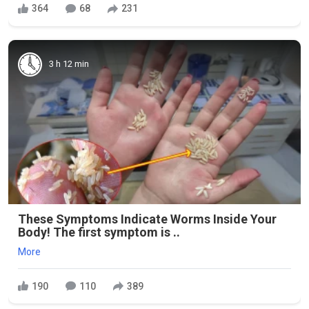
364
68
231
3 h 12 min
These Symptoms Indicate Worms Inside Your
Body! The first symptom is ..
More
190
110
389