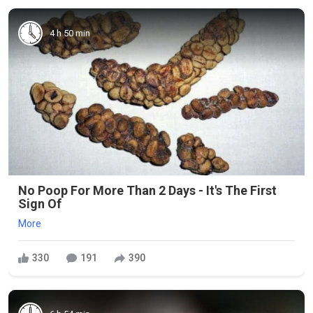
4 h 50 min
No Poop For More Than 2 Days - It's The First
Sign Of
More
330
191
390