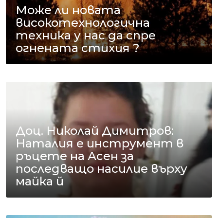
Може ли новата
високотехнологична
техника у нас да спре
огнената стихия ?
Доц. Николай Димитров:
Наталия е инструмент в
ръцете на Асен за
последващо насилие върху
майка й