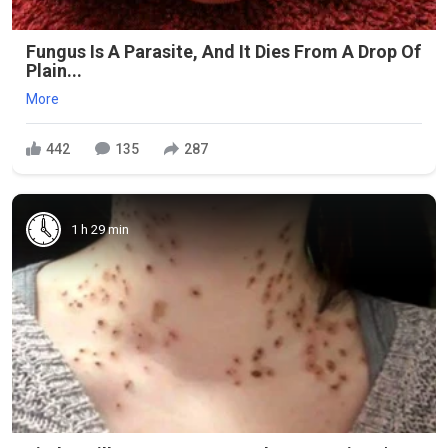
Fungus Is A Parasite, And It Dies From A Drop Of
Plain...
More
442
135
287
1 h 29 min