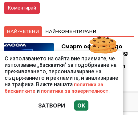
НАЙ-ЧЕТЕНИ
НАЙ-КОМЕНТИРАНИ
Смарт оферти с до
90% отстъпка за над
С използването на сайта вие приемате, че
150 устройства от
използваме „
" за подобряване на
бисквитки
Vivacom през август
преживяването, персонализиране на
съдържанието и рекламите, и анализиране
на трафика. Вижте нашата
политика за
и
.
бисквитките
политика за поверителност
Подводни кадри от
ЗАТВОРИ
OK
Корфу разкриха
тревожна картина