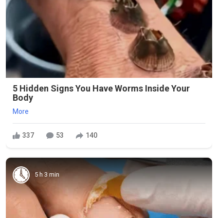
5 Hidden Signs You Have Worms Inside Your
Body
More
337
53
140
5 h 3 min