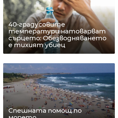
40-градусовите
температури натоварват
сърцето: Обезводняването
е тихият убиец
Спешната помощ по
морето