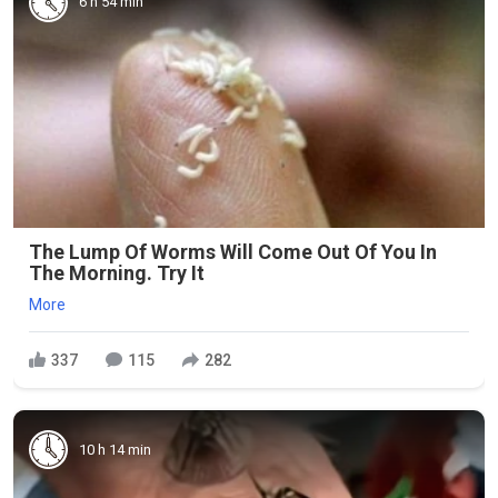
6 h 54 min
The Lump Of Worms Will Come Out Of You In
The Morning. Try It
More
337
115
282
10 h 14 min