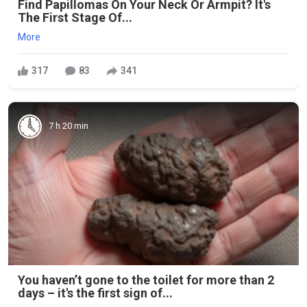
Find Papillomas On Your Neck Or Armpit? It's
The First Stage Of...
More
317
83
341
7 h 20 min
You haven’t gone to the toilet for more than 2
days – it's the first sign of...