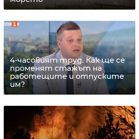
4-часовият труд. Как ще се
променят стажът на
работещите и отпуските
им?