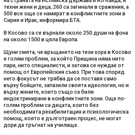
на страната на Ислямска държава и Ал Каида, и
техни жени и деца, 260 са загинали в сражения, а
500 все още се намират в конфликтните зони в
Сирия и Ирак, информира БТА.
В Косово са се върнали около 250 души на фона
на около 1500 в цяла Европа.
Щуни смята, че връщането на тези хора в Косово
е голям проблем, за който Прищина няма нито
пари, нито специалисти, и затова се нуждае от
помощ от Европейския съюз. При това според
него фокусът не трябва да се поставя само
върху бойците, запазили своята идеология, но и
върху жените, които също са били
индоктринирани в конфликтните зони. Още по-
голям проблем са децата, които без
необходимата рехабилитация и психологическа
помощ, която е дълготраен процес, не могат
дори да тръгнат на училище.