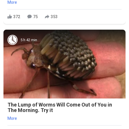
More
372
75
353
5 h 42 min
The Lump of Worms Will Come Out of You in
The Morning. Try it
More